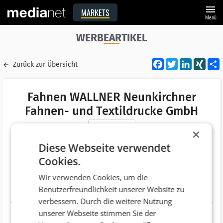
menu
MARKETS
Menü
WERBEARTIKEL
Facebook
Twitter
LinkedI
XIN
Zurück zur Übersicht
Fahnen WALLNER Neunkirchner
Fahnen- und Textildrucke GmbH
Merken
×
Adresse
Sandgasse 22
Diese Webseite verwendet
AT 2620 Neunkirchen, NÖ
Cookies.
Telefonnummer
+43 (2635) 62575
Wir verwenden Cookies, um die
Benutzerfreundlichkeit unserer Website zu
Website
http://www.fahnen-wallner.at
verbessern. Durch die weitere Nutzung
unserer Webseite stimmen Sie der