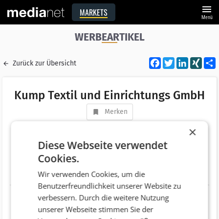
menu
MARKETS
Menü
WERBEARTIKEL
Facebook
Twitter
LinkedI
XIN
Zurück zur Übersicht
Kump Textil und Einrichtungs GmbH
Merken
Adresse
Volksgartenstraße 26
×
AT 8020 Graz
Diese Webseite verwendet
Cookies.
Telefonnummer
+43 (316) 391502-1
Wir verwenden Cookies, um die
Website
http://www.i4promotion.com
Benutzerfreundlichkeit unserer Website zu
verbessern. Durch die weitere Nutzung
unserer Webseite stimmen Sie der