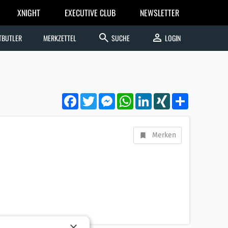
XNIGHT
EXECUTIVE CLUB
NEWSLETTER
search
person
TBUTLER
MERKZETTEL
SUCHE
LOGIN
Facebook
Twitter
Messenger
WhatsApp
LinkedIn
XING
Teilen
Merken
×