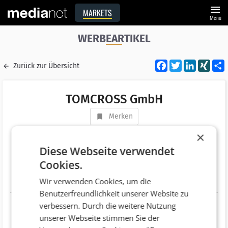
menu
MARKETS
Menü
WERBEARTIKEL
Facebook
Twitter
LinkedI
XIN
Zurück zur Übersicht
TOMCROSS GmbH
Merken
Adresse
Gerasdorfer Straße 75
×
AT 1210 Wien
Diese Webseite verwendet
Cookies.
Telefonnummer
+43 (1) 2944327
Wir verwenden Cookies, um die
Website
http://www.tomcross.at
Benutzerfreundlichkeit unserer Website zu
verbessern. Durch die weitere Nutzung
unserer Webseite stimmen Sie der