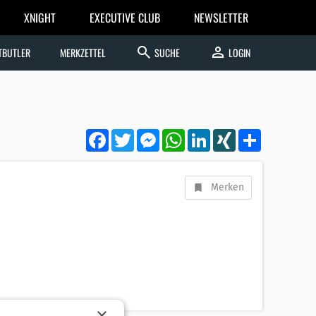
XNIGHT
EXECUTIVE CLUB
NEWSLETTER
search
person
TBUTLER
MERKZETTEL
SUCHE
LOGIN
Facebook
Twitter
Messenger
WhatsApp
LinkedIn
XING
Teilen
Merken
×