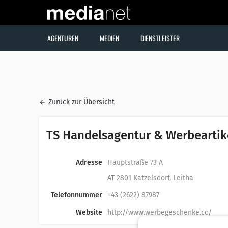
AGENTUREN
MEDIEN
DIENSTLEISTER
Zurück zur Übersicht
TS Handelsagentur & Werbearti
Adresse
Hauptstraße 73 A
AT 2801 Katzelsdorf, Leitha
Telefonnummer
+43 (2622) 87987
Website
http://www.werbegeschenke.cc/