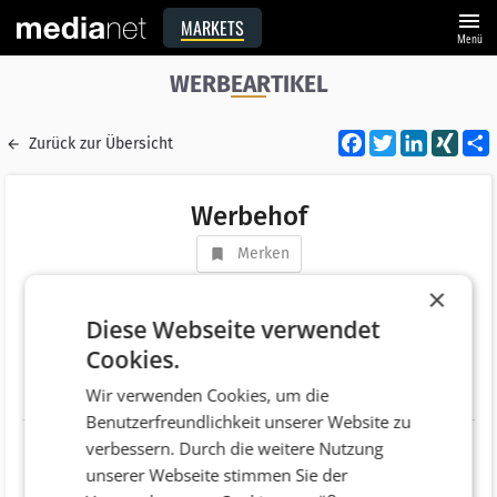
menu
MARKETS
Menü
WERBEARTIKEL
Facebook
Twitter
LinkedI
XIN
Zurück zur Übersicht
Werbehof
Merken
Adresse
Segenbaum 107/3
×
AT 3325 Ferschnitz
Diese Webseite verwendet
Cookies.
Telefonnummer
+43 (7473) 47750
Wir verwenden Cookies, um die
Website
http://www.werbehof.at
Benutzerfreundlichkeit unserer Website zu
verbessern. Durch die weitere Nutzung
unserer Webseite stimmen Sie der