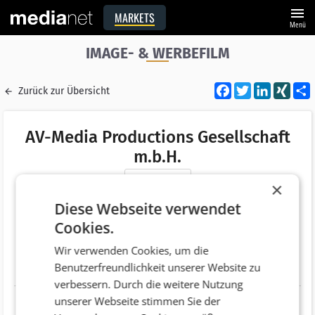
menu
MARKETS
Menü
IMAGE- & WERBEFILM
Facebook
Twitter
LinkedI
XIN
Zurück zur Übersicht
AV-Media Productions Gesellschaft
m.b.H.
Merken
×
Adresse
Serlesstraße 17-19
Diese Webseite verwendet
AT 6063 Rum
Cookies.
Telefonnummer
+43 (512) 265000
Wir verwenden Cookies, um die
Benutzerfreundlichkeit unserer Website zu
Website
http://www.av-media.at/
verbessern. Durch die weitere Nutzung
unserer Webseite stimmen Sie der