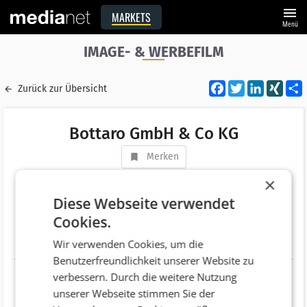
menu
MARKETS
Menü
IMAGE- & WERBEFILM
Facebook
Twitter
LinkedI
XIN
Zurück zur Übersicht
Bottaro GmbH & Co KG
Merken
Adresse
Seeuferstraße 30
×
AT 9520 Sattendorf
Diese Webseite verwendet
Cookies.
Telefonnummer
+43 (4248) 2309
Wir verwenden Cookies, um die
Website
http://www.bottaro.com/
Benutzerfreundlichkeit unserer Website zu
verbessern. Durch die weitere Nutzung
unserer Webseite stimmen Sie der