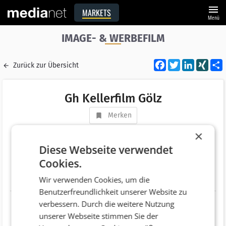
menu
MARKETS
Menü
IMAGE- & WERBEFILM
Facebook
Twitter
LinkedI
XIN
Zurück zur Übersicht
Gh Kellerfilm Gölz
Merken
Adresse
Schlossfeld Obermönsheim 2
×
DE 71297 Mönsheim
Diese Webseite verwendet
Cookies.
Telefonnummer
+49 (7044) 9498639
Wir verwenden Cookies, um die
Website
http://www.gh-kellerfilm.de/
Benutzerfreundlichkeit unserer Website zu
verbessern. Durch die weitere Nutzung
unserer Webseite stimmen Sie der