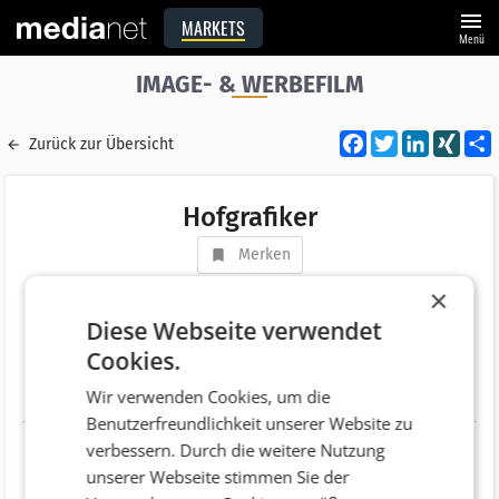
menu
MARKETS
Menü
IMAGE- & WERBEFILM
Facebook
Twitter
LinkedI
XIN
Zurück zur Übersicht
Hofgrafiker
Merken
Adresse
Seeweg 11
×
AT 5202 Neumarkt am Wallersee
Diese Webseite verwendet
Cookies.
Telefonnummer
+43 (650) 5544197
Wir verwenden Cookies, um die
Website
http://hofgrafiker.at/
Benutzerfreundlichkeit unserer Website zu
verbessern. Durch die weitere Nutzung
unserer Webseite stimmen Sie der