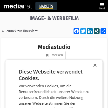
menu
MARKETS
Menü
IMAGE- & WERBEFILM
Facebook
Twitter
LinkedI
XIN
Zurück zur Übersicht
Mediastudio
Merken
Adresse
Kaiser Franz Josef Straße 15a
×
AT 6845 Hohenems
Diese Webseite verwendet
Cookies.
Telefonnummer
+43 (5576) 75420
Wir verwenden Cookies, um die
Website
http://www.mediastudio.at/#!/page_splash
Benutzerfreundlichkeit unserer Website zu
verbessern. Durch die weitere Nutzung
unserer Webseite stimmen Sie der