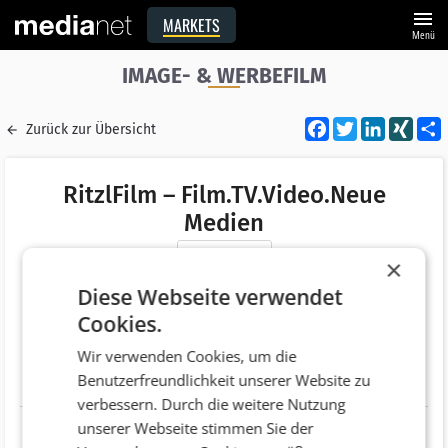
menu
MARKETS
Menü
IMAGE- & WERBEFILM
Facebook
Twitter
LinkedI
XIN
Zurück zur Übersicht
RitzlFilm – Film.TV.Video.Neue
Medien
Merken
×
Adresse
Spechtgasse 34
Diese Webseite verwendet
AT 2340 Mödling
Cookies.
Telefonnummer
+43 (664) 3004372
Wir verwenden Cookies, um die
Benutzerfreundlichkeit unserer Website zu
Website
http://ritzlfilm.at/de/
verbessern. Durch die weitere Nutzung
unserer Webseite stimmen Sie der