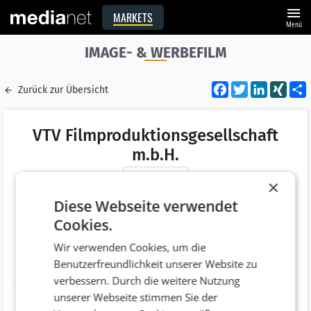
menu
MARKETS
Menü
IMAGE- & WERBEFILM
Facebook
Twitter
LinkedI
XIN
Zurück zur Übersicht
VTV Filmproduktionsgesellschaft
m.b.H.
Merken
×
Adresse
Sonnbergstraße 3
Diese Webseite verwendet
AT 2380 Perchtoldsdorf
Cookies.
Telefonnummer
+43 (1) 8885303
Wir verwenden Cookies, um die
Benutzerfreundlichkeit unserer Website zu
Website
http://www.vtv.at
verbessern. Durch die weitere Nutzung
unserer Webseite stimmen Sie der