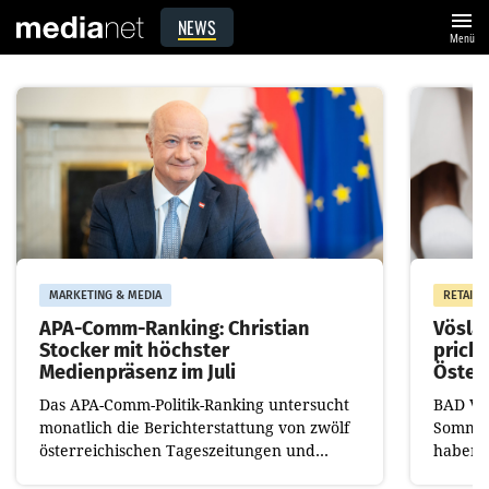
menu
NEWS
Menü
MARKETING & MEDIA
RETAIL
APA-Comm-Ranking: Christian
Vöslau
Stocker mit höchster
pricke
Medienpräsenz im Juli
Öster
Das APA-Comm-Politik-Ranking untersucht
BAD VÖ
monatlich die Berichterstattung von zwölf
Sommer
österreichischen Tageszeitungen und
haben 
analysiert, welche Politikerinnen und
Getränk