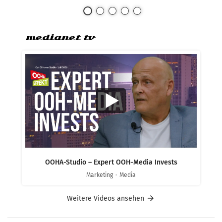
Politiker Österreichs die höchste mediale
Absatz
Präsenz aufweisen. Für Juli 2026 weist die
Hitzepe
Analyse Christian Stocker mit 533
verzei
Medienbeiträgen als
zweist
medianet tv
dem
OOHA-Studio – Expert OOH-Media Invests
Marketing
Media
arrow_forward
Weitere Videos ansehen