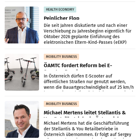
eingeworben werden.
HEALTH ECONOMY
Peinlicher Flop
Die seit Jahren diskutierte und nach einer
Verschiebung zu Jahresbeginn eigentlich für
Oktober 2026 geplante Einführung des
elektronischen Eltern-Kind-Passes (eEKP)
dürfte sich um
MOBILITY BUSINESS
ÖAMTC fordert Reform bei E-
Scooter-Regeln
In Österreich dürfen E-Scooter auf
öffentlichen Straßen nur genutzt werden,
wenn die Bauartgeschwindigkeit auf 25 km/h
begrenzt ist und die Höchstleistung maximal
600 Watt beträgt.
MOBILITY BUSINESS
Michael Mertens leitet Stellantis &
You Retailbetriebe in Österreich
Michael Mertens hat die Geschäftsführung
der Stellantis & You Retailbetriebe in
Österreich übernommen. Er folgt auf Sergey