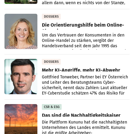
allem dann, wenn es nichts von der Stange,
sondern
DOSSIERS
Die Orientierungshilfe beim Online-
Shopping
Um das Vertrauen der Konsumenten in den
Online-Handel zu stärken, vergibt der
Handelsverband seit dem Jahr 1995 das
Trustmark Austria Gütesiegel. Das Trustmark
Austria Gütesiegel
DOSSIERS
Mehr KI-Angriffe, mehr KI-Abwehr
Gottfried Tonweber, Partner bei EY Österreich
und Leiter des Beratungsteams Cyber­
sicherheit, nennt dazu Zahlen: Laut aktueller
EY-Cyberstudie ­schätzen 47% das Risiko für
Cyberangriffe
CSR & ESG
Das sind die Nachhaltigkeitskaiser
Die Plattform Kununu hat die nachhaltigsten
Unternehmen des Landes ermittelt. Kununu
ist die größte Arbeitgeber-