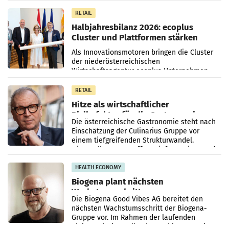
Einkäufen. Um diesen
RETAIL
Halbjahresbilanz 2026: ecoplus
Cluster und Plattformen stärken
Innovationsstandort
Als Innovationsmotoren bringen die Cluster
Niederösterreich
der niederösterreichischen
Wirtschaftsagentur ecoplus Unternehmen
und Forschungseinrichtungen in den
Zukunftsfeldern Kunststoff, Mechatronik,
RETAIL
Hitze als wirtschaftlicher
Risikofaktor für die Gastronomie
Die österreichische Gastronomie steht nach
Einschätzung der Culinarius Gruppe vor
einem tiefgreifenden Strukturwandel.
Hitzewellen, Homeoffice, Lieferservices und
der anhaltende Fachkräftemangel
HEALTH ECONOMY
Biogena plant nächsten
Wachstumsschritt
Die Biogena Good Vibes AG bereitet den
nächsten Wachstumsschritt der Biogena-
Gruppe vor. Im Rahmen der laufenden
Aktienemission sollen brutto bis zu 25 Mio. €