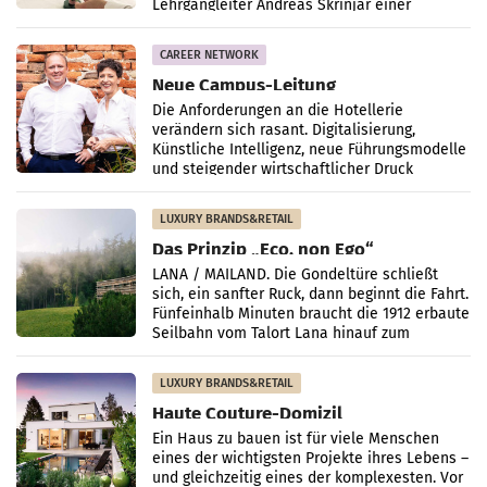
Lehrgangleiter Andreas Skrinjar einer
intensiven Abschlussprüfung,
CAREER NETWORK
Neue Campus-Leitung
Die Anforderungen an die Hotellerie
verändern sich rasant. Digitalisierung,
Künstliche Intelligenz, neue Führungsmodelle
und steigender wirtschaftlicher Druck
machen laufende Weiterbildung
LUXURY BRANDS&RETAIL
Das Prinzip „Eco, non Ego“
LANA / MAILAND. Die Gondeltüre schließt
sich, ein sanfter Ruck, dann beginnt die Fahrt.
Fünfeinhalb Minuten braucht die 1912 erbaute
Seilbahn vom Talort Lana hinauf zum
Vigiljoch,
LUXURY BRANDS&RETAIL
Haute Couture-Domizil
Ein Haus zu bauen ist für viele Menschen
eines der wichtigsten Projekte ihres Lebens –
und gleichzeitig eines der komplexesten. Vor