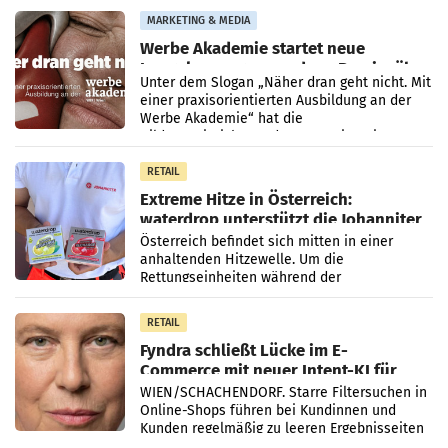
den Prozess zu
MARKETING & MEDIA
Werbe Akademie startet neue
Imagekampagne rund um Praxisnähe
Unter dem Slogan „Näher dran geht nicht. Mit
einer praxisorientierten Ausbildung an der
Werbe Akademie“ hat die
Bildungseinrichtung des WIFI Wien eine neue
Imagekampagne gestartet.
RETAIL
Extreme Hitze in Österreich:
waterdrop unterstützt die Johanniter
mit Elektrolytgetränken
Österreich befindet sich mitten in einer
anhaltenden Hitzewelle. Um die
Rettungseinheiten während der
Rekordtemperaturen zu unterstützen, stellt
waterdrop® den Johannitern seine
RETAIL
Fyndra schließt Lücke im E-
Commerce mit neuer Intent-KI für
den Online-Handel
WIEN/SCHACHENDORF. Starre Filtersuchen in
Online-Shops führen bei Kundinnen und
Kunden regelmäßig zu leeren Ergebnisseiten
und in der Folge zu abgebrochenen