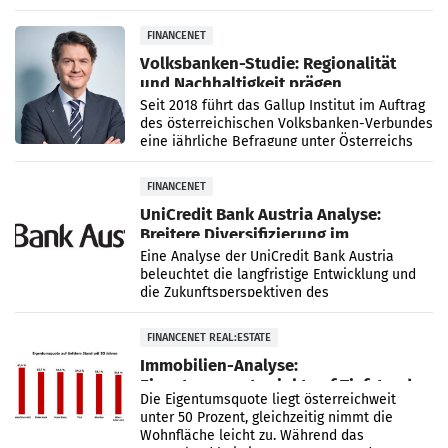
Ofitserov, der seine Karriere im Stellantis-
Konzern in
FINANCENET
Volksbanken-Studie: Regionalität
und Nachhaltigkeit prägen
Österreichs Unternehmen
Seit 2018 führt das Gallup Institut im Auftrag
des österreichischen Volksbanken-Verbundes
eine jährliche Befragung unter Österreichs
Unternehmerinnen und Unternehmern durch.
Für
FINANCENET
UniCredit Bank Austria Analyse:
Breitere Diversifizierung im
Außenhandel erwartet
Eine Analyse der UniCredit Bank Austria
beleuchtet die langfristige Entwicklung und
die Zukunftsperspektiven des
österreichischen Außenhandels. Während in
den Jahren nach dem EU-Beitritt
FINANCENET REAL:ESTATE
Immobilien-Analyse:
Eigentumsquote sinkt auf Tiefstand
Die Eigentumsquote liegt österreichweit
unter 50 Prozent, gleichzeitig nimmt die
Wohnfläche leicht zu. Während das