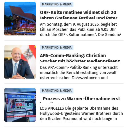
MARKETING & MEDIA
ORF-Kulturmatinee widmet sich 20
Jahren Grafenegg Festival und Peter
Simonischek
Am Sonntag, dem 9. August 2026, begleitet
Lillian Moschen das Publikum ab 9.05 Uhr
durch die ORF-„Kulturmatinee“. Die Sendung
startet mit der Dokumentation „20 Jahre
Grafenegg
MARKETING & MEDIA
APA-Comm-Ranking: Christian
Stocker mit höchster Medienpräsenz
im Juli
Das APA-Comm-Politik-Ranking untersucht
monatlich die Berichterstattung von zwölf
österreichischen Tageszeitungen und
analysiert, welche Politikerinnen und
Politiker Österreichs die
MARKETING & MEDIA
Prozess zu Warner-Übernahme erst
im März 2027
LOS ANGELES Die geplante Übernahme des
Hollywood-Urgesteins Warner Brothers durch
den Rivalen Paramount wird noch lange in
der Schwebe bleiben. Eine Richterin setzte