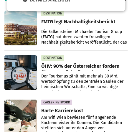
zweitgrößtes Super-Hybrid-Energieprojekt
DESTINATION
FMTG legt Nachhaltigkeitsbericht
2025 vor
Die Falkensteiner Michaeler Tourism Group
(FMTG) hat ihren zweiten freiwilligen
Nachhaltigkeitsbericht veröffentlicht, der das
Geschäftsjahr 2025 umfasst. Obwohl das
Unternehmen nach
DESTINATION
ÖHV: 90% der Österreicher fordern
Stopp von Fake-Bewertungen!
Der Tourismus zählt mit mehr als 30 Mrd.
Wertschöpfung zu den zentralen Säulen der
heimischen Wirtschaft: „Eine so wichtige
Branche kann man nicht Plattform-Giganten
ausliefern,
CAREER NETWORK
Harte Karrierekost
Am Wifi Wien bewiesen fünf angehende
Küchenmeister ihr Können. Die Kandidaten
stellten sich unter den Augen von