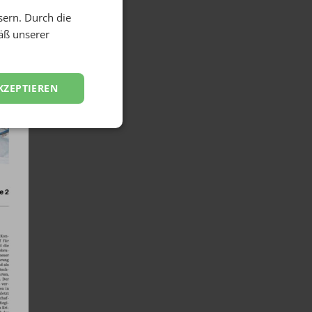
sern. Durch die
äß unserer
KZEPTIEREN