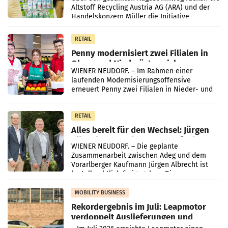
Altstoff Recycling Austria AG (ARA) und der
Handelskonzern Müller die Initiative
„Kreislauf-Helden“ in allen österreichischen
Müller-Filialen
RETAIL
Penny modernisiert zwei Filialen in
Ober- und Niederösterreich
WIENER NEUDORF. – Im Rahmen einer
laufenden Modernisierungsoffensive
erneuert Penny zwei Filialen in Nieder- und
Oberösterreich. Die beiden Standorte liegen
in Haag sowie im rund
RETAIL
Alles bereit für den Wechsel: Jürgen
Albrecht setzt ab 1.1.2027 auf Adeg
WIENER NEUDORF. – Die geplante
Zusammenarbeit zwischen Adeg und dem
Vorarlberger Kaufmann Jürgen Albrecht ist
kartellrechtlich freigegeben: Die
Bundeswettbewerbsbehörde und der
Bundeskartellanwalt
MOBILITY BUSINESS
Rekordergebnis im Juli: Leapmotor
verdoppelt Auslieferungen und
überschreitet die 100.000er-Marke