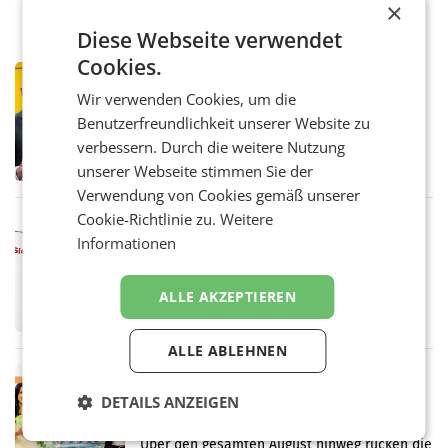
×
Diese Webseite verwendet
Cookies.
PRIMENEWS
Wir verwenden Cookies, um die
Österreichische Post: Umsatzplus im
ersten Halbjahr trotz schwachem
Benutzerfreundlichkeit unserer Website zu
Briefgeschäft
WIEN Die Österreichische Post AG hat im
verbessern. Durch die weitere Nutzung
ersten Halbjahr 2026 einen Konzernumsatz
unserer Webseite stimmen Sie der
von 1.544,0 Mio. EUR erwirtschaftet, was
Verwendung von Cookies gemäß unserer
einem Plus von 3,8 Prozent gegenüber dem
Vergleichszeitraum
Cookie-Richtlinie zu.
Weitere
MARKETING & MEDIA
Informationen
ProSiebenSat.1 spart und macht
überraschend viel Gewinn
UNTERFÖHRING/MAILAND/AMSTERDAM. Der
ALLE AKZEPTIEREN
Fernsehkonzern ProSiebenSat.1 hat im
Frühjahr dank Kostensenkungen operativ
wieder Gewinn gemacht und die
ALLE ABLEHNEN
Markterwartung deutlich übertroffen.
RETAIL
Eine Bühne für Zirkularität: ARA und
DETAILS ANZEIGEN
Müller informieren am POS über
Kreislauffähigkeit
Über den gesamten August hinweg rücken die