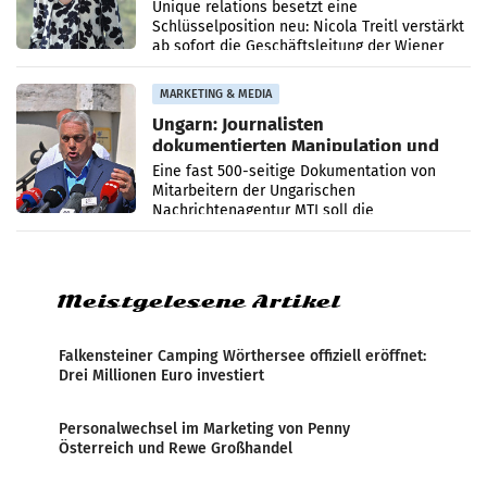
Geschäftsleitung
Unique relations besetzt eine
Schlüsselposition neu: Nicola Treitl verstärkt
ab sofort die Geschäftsleitung der Wiener
PR-Agentur an der Seite von Josef Kalina und
Anna Kalina-Mahr.
MARKETING & MEDIA
Ungarn: Journalisten
dokumentierten Manipulation und
Zensur
Eine fast 500-seitige Dokumentation von
Mitarbeitern der Ungarischen
Nachrichtenagentur MTI soll die
systematische Nachrichten-Manipulation und
Zensur bei der Agentur während der Zeit
Meistgelesene Artikel
Falkensteiner Camping Wörthersee offiziell eröffnet:
Drei Millionen Euro investiert
Personalwechsel im Marketing von Penny
Österreich und Rewe Großhandel