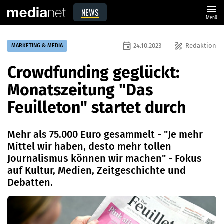
menu
NEWS
Menü
event
draw
24.10.2023
Redaktion
MARKETING & MEDIA
Crowdfunding geglückt:
Monatszeitung "Das
Feuilleton" startet durch
Mehr als 75.000 Euro gesammelt - "Je mehr
Mittel wir haben, desto mehr tollen
Journalismus können wir machen" - Fokus
auf Kultur, Medien, Zeitgeschichte und
Debatten.