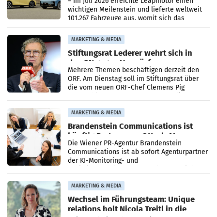
– Im Juli 2026 erreichte Leapmotor einen
wichtigen Meilenstein und lieferte weltweit
101.267 Fahrzeuge aus, womit sich das
Ergebnis gegenüber Juli 2025 mehr als
verdoppelte (+102
MARKETING & MEDIA
Stiftungsrat Lederer wehrt sich in
den SN gegen Vorwürfe
Mehrere Themen beschäftigen derzeit den
ORF. Am Dienstag soll im Stiftungsrat über
die vom neuen ORF-Chef Clemens Pig
vorgeschlagenen Besetzungen für die
Direktionen abgestimmt werden.
MARKETING & MEDIA
Brandenstein Communications ist
künftig Partner von OtterlyAI
Die Wiener PR-Agentur Brandenstein
Communications ist ab sofort Agenturpartner
der KI-Monitoring- und
Optimierungsplattform OtterlyAI. Damit baut
die Agentur ihr Leistungsportfolio
MARKETING & MEDIA
Wechsel im Führungsteam: Unique
relations holt Nicola Treitl in die