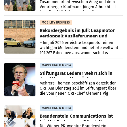
Zusammenarbeit zwischen Adeg und dem
Vorarlberger Kaufmann Jürgen Albrecht ist
kartellrechtlich freigegeben: Die
Bundeswettbewerbsbehörde und der
Bundeskartellanwalt
MOBILITY BUSINESS
Rekordergebnis im Juli: Leapmotor
verdoppelt Auslieferungen und
überschreitet die 100.000er-Marke
– Im Juli 2026 erreichte Leapmotor einen
wichtigen Meilenstein und lieferte weltweit
101.267 Fahrzeuge aus, womit sich das
Ergebnis gegenüber Juli 2025 mehr als
verdoppelte (+102
MARKETING & MEDIA
Stiftungsrat Lederer wehrt sich in
den SN gegen Vorwürfe
Mehrere Themen beschäftigen derzeit den
ORF. Am Dienstag soll im Stiftungsrat über
die vom neuen ORF-Chef Clemens Pig
vorgeschlagenen Besetzungen für die
Direktionen abgestimmt werden.
MARKETING & MEDIA
Brandenstein Communications ist
künftig Partner von OtterlyAI
Die Wiener PR-Agentur Brandenstein