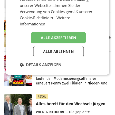
Fernsehkonzern ProSiebenSat.1 hat im
unserer Webseite stimmen Sie der
Frühjahr dank Kostensenkungen operativ
wieder Gewinn gemacht und die
Verwendung von Cookies gemäß unserer
Markterwartung deutlich übertroffen.
Cookie-Richtlinie zu.
Weitere
RETAIL
Informationen
Eine Bühne für Zirkularität: ARA und
Müller informieren am POS über
Kreislauffähigkeit
Über den gesamten August hinweg rücken die
ALLE AKZEPTIEREN
Altstoff Recycling Austria AG (ARA) und der
Handelskonzern Müller die Initiative
„Kreislauf-Helden“ in allen österreichischen
ALLE ABLEHNEN
Müller-Filialen
RETAIL
DETAILS ANZEIGEN
Penny modernisiert zwei Filialen in
Ober- und Niederösterreich
WIENER NEUDORF. – Im Rahmen einer
laufenden Modernisierungsoffensive
erneuert Penny zwei Filialen in Nieder- und
Oberösterreich. Die beiden Standorte liegen
in Haag sowie im rund
RETAIL
Alles bereit für den Wechsel: Jürgen
Albrecht setzt ab 1.1.2027 auf Adeg
WIENER NEUDORF. – Die geplante