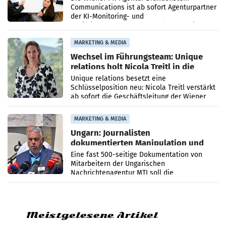
Communications ist ab sofort Agenturpartner
der KI-Monitoring- und
Optimierungsplattform OtterlyAI. Damit baut
die Agentur ihr Leistungsportfolio
MARKETING & MEDIA
Wechsel im Führungsteam: Unique
relations holt Nicola Treitl in die
Geschäftsleitung
Unique relations besetzt eine
Schlüsselposition neu: Nicola Treitl verstärkt
ab sofort die Geschäftsleitung der Wiener
PR-Agentur an der Seite von Josef Kalina und
Anna Kalina-Mahr.
MARKETING & MEDIA
Ungarn: Journalisten
dokumentierten Manipulation und
Zensur
Eine fast 500-seitige Dokumentation von
Mitarbeitern der Ungarischen
Nachrichtenagentur MTI soll die
systematische Nachrichten-Manipulation und
Zensur bei der Agentur während der Zeit
Meistgelesene Artikel