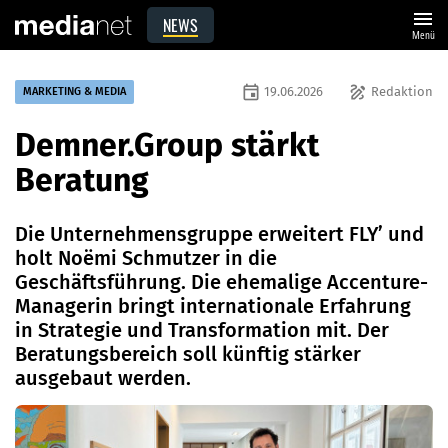
menu
NEWS
Menü
event
draw
19.06.2026
Redaktion
MARKETING & MEDIA
Demner.Group stärkt
Beratung
Die Unternehmensgruppe erweitert FLY’ und
holt Noëmi Schmutzer in die
Geschäftsführung. Die ehemalige Accenture-
Managerin bringt internationale Erfahrung
in Strategie und Transformation mit. Der
Beratungsbereich soll künftig stärker
ausgebaut werden.