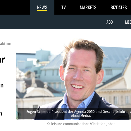
NEWS
TV
MARKETS
BIZDATES
ABO
MED
aktion
hr
en
Eugen Schmidt, Präsident der Agenda 2050 und Geschäftsführer 
m
AboutMedia.
© leisure communications/Christian Jobst