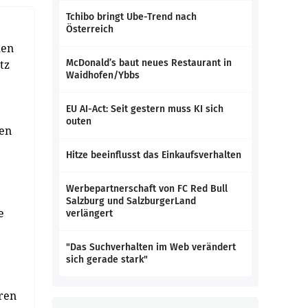
Tchibo bringt Ube-Trend nach
Österreich
hen
tz
McDonald’s baut neues Restaurant in
Waidhofen/Ybbs
EU AI-Act: Seit gestern muss KI sich
outen
ten
Hitze beeinflusst das Einkaufsverhalten
Werbepartnerschaft von FC Red Bull
Salzburg und SalzburgerLand
e
verlängert
"Das Suchverhalten im Web verändert
sich gerade stark"
ren