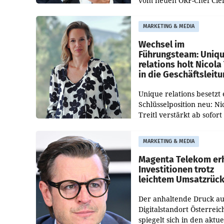
vom neuen ORF-Chef Cl
Pig vorgeschlagenen
Besetzungen für die
MARKETING & MEDIA
Direktionen abgestimmt
werden.
Wechsel im
Führungsteam: Uniq
relations holt Nicola 
in die Geschäftsleit
Unique relations besetzt 
Schlüsselposition neu: Ni
Treitl verstärkt ab sofort
Geschäftsleitung der Wi
PR-Agentur an der Seite 
MARKETING & MEDIA
Josef Kalina und Anna Ka
Mahr.
Magenta Telekom er
Investitionen trotz
leichtem Umsatzrüc
Der anhaltende Druck au
Digitalstandort Österreic
spiegelt sich in den aktue