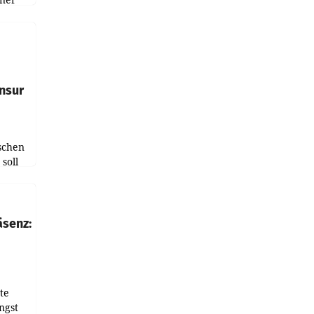
e
tfolio
nsur
schen
soll
chten-
 bei
r Zeit
äsenz:
den
te
ngst