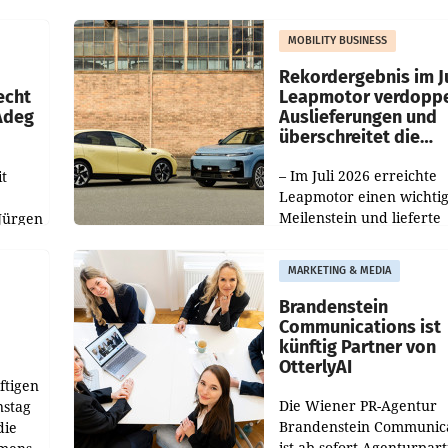
Nieder- und Oberösterre
slauf-
Die beiden Standorte lie
MOBILITY BUSINESS
Haag sowie im rund
ilialen
Rekordergebnis im Ju
echt
Leapmotor verdoppe
 Adeg
Auslieferungen und
überschreitet die
100.000er-Marke
– Im Juli 2026 erreichte
t
Leapmotor einen wichti
Meilenstein und lieferte
Jürgen
weltweit 101.267 Fahrze
ich
aus, womit sich das Erge
MARKETING & MEDIA
gegenüber Juli 2025 meh
örde
verdoppelte (+102
walt
Brandenstein
Communications ist
künftig Partner von
OtterlyAI
ftigen
Die Wiener PR-Agentur
nstag
Brandenstein Communica
die
ist ab sofort Agenturpar