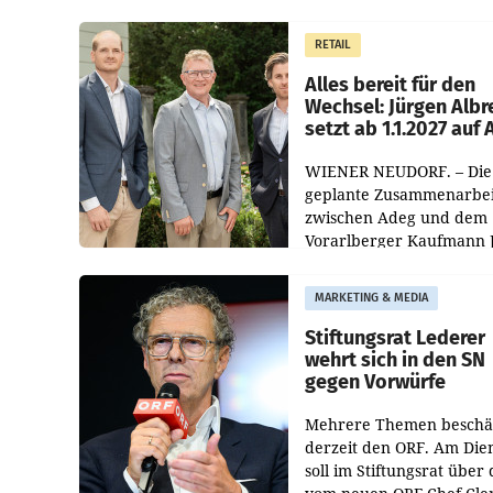
und der Handelskonzern
Müller die Initiative „Krei
RETAIL
Helden“ in allen
österreichischen Müller-F
Alles bereit für den
Wechsel: Jürgen Albr
setzt ab 1.1.2027 auf
WIENER NEUDORF. – Die
geplante Zusammenarbei
zwischen Adeg und dem
Vorarlberger Kaufmann 
Albrecht ist kartellrechtl
freigegeben: Die
MARKETING & MEDIA
Bundeswettbewerbsbeh
und der Bundeskartellan
Stiftungsrat Lederer
wehrt sich in den SN
gegen Vorwürfe
Mehrere Themen beschä
derzeit den ORF. Am Die
soll im Stiftungsrat über 