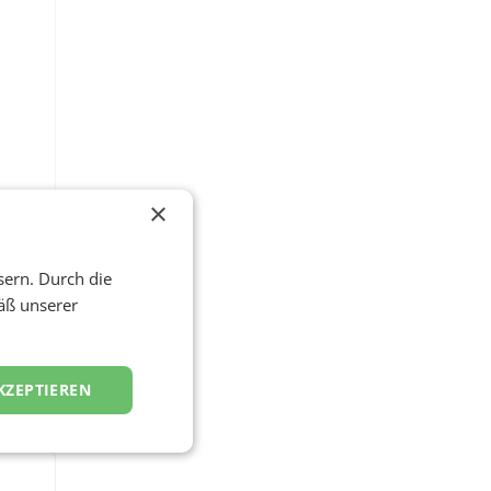
en
×
dia
sern. Durch die
äß unserer
e.
KZEPTIEREN