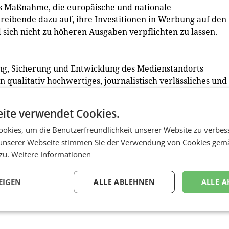
ls Maßnahme, die europäische und nationale
reibende dazu auf, ihre Investitionen in Werbung auf den
sich nicht zu höheren Ausgaben verpflichten zu lassen.
kung, Sicherung und Entwicklung des Medienstandorts
ein qualitativ hochwertiges, journalistisch verlässliches und
nd gemeinsam mit Werbetreibenden, Interessenvertretung
 wirtschaftlich wettbewerbsfähigen Medienmarkt
ite verwendet Cookies.
edern zählen AboutMedia, Azerion, COPE Content
tung, ORF-Enterprise, ProSiebenSat.1 PULS 4, Purpur Me
okies, um die Benutzerfreundlichkeit unserer Website zu verbes
unserer Webseite stimmen Sie der Verwendung von Cookies gem
 zu.
Weitere Informationen
nd Reaktionen der Branche in unserer kommenden Printausgab
EIGEN
ALLE ABLEHNEN
ALLE A