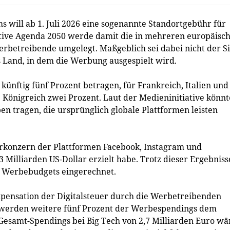
 will ab 1. Juli 2026 eine sogenannte Standortgebühr für
tive Agenda 2050 werde damit die in mehreren europäisc
erbetreibende umgelegt. Maßgeblich sei dabei nicht der Si
Land, in dem die Werbung ausgespielt wird.
 künftig fünf Prozent betragen, für Frankreich, Italien und
e Königreich zwei Prozent. Laut der Medieninitiative könn
n tragen, die ursprünglich globale Plattformen leisten
terkonzern der Plattformen Facebook, Instagram und
Milliarden US-Dollar erzielt habe. Trotz dieser Ergebniss
ie Werbebudgets eingerechnet.
pensation der Digitalsteuer durch die Werbetreibenden
ll werden weitere fünf Prozent der Werbespendings dem
Gesamt-Spendings bei Big Tech von 2,7 Milliarden Euro wä