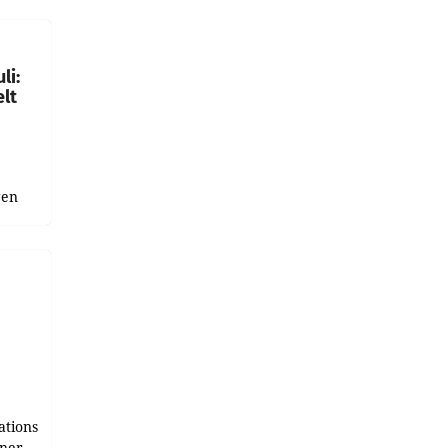
ich.
gen in
li:
lt
gen
uge
bnis
r als
tions
tner