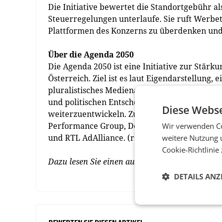
Die Initiative bewertet die Standortgebühr a
Steuerregelungen unterlaufe. Sie ruft Werbet
Plattformen des Konzerns zu überdenken und 
Über die Agenda 2050
Die Agenda 2050 ist eine Initiative zur Stär
Österreich. Ziel ist es laut Eigendarstellung, 
pluralistisches Medienangebot zu sichern u
und politischen Entscheidungsträgern einen
Diese Webse
weiterzuentwickeln. Zu den Gründungsmitgli
Performance Group, Der Standard, Kronen Zei
Wir verwenden Co
und RTL AdAlliance. (red)
weitere Nutzung 
Cookie-Richtlinie
Dazu lesen Sie einen ausführlichen Artikel u
DETAILS ANZ