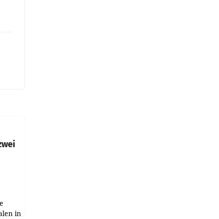
zwei
e
alen in