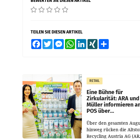
BEWERTEN SIE DIESEN ARTIKEL
TEILEN SIE DIESEN ARTIKEL
Facebook
Twitter
Messenger
WhatsApp
LinkedIn
XING
Teilen
RETAIL
Eine Bühne für
Zirkularität: ARA und
Müller informieren a
POS über
Kreislauffähigkeit
Über den gesamten Augu
hinweg rücken die Altsto
Recycling Austria AG (AR