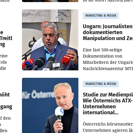
emens
der KI-Monitoring- und
Optimierungsplattform
MARKETING & MEDIA
OtterlyAI. Damit baut di
Agentur ihr Leistungspor
Ungarn: Journalisten
ue
dokumentierten
Treitl
Manipulation und Ze
ung
Eine fast 500-seitige
eine
Dokumentation von
cola
Mitarbeitern der Ungari
 die
Nachrichtenagentur MTI 
ener
die systematische Nachri
von
Manipulation und Zensur
MARKETING & MEDIA
lina-
der Agentur während de
höht
Studie zur Medienpr
Wie Österreichs ATX-
kgang
Unternehmen
international
f den
wahrgenommen wer
Österreichs börsennotier
h
Unternehmen agieren lä
llen