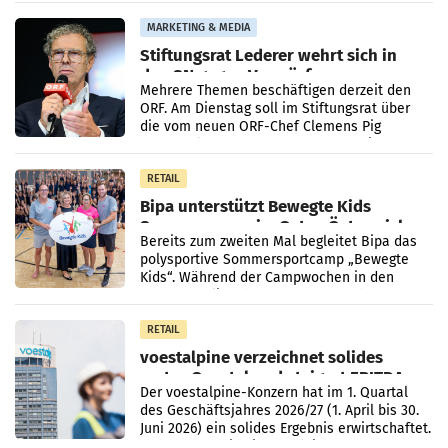
Pilnacek, auf sensible
MARKETING & MEDIA
Stiftungsrat Lederer wehrt sich in
den SN gegen Vorwürfe
Mehrere Themen beschäftigen derzeit den
ORF. Am Dienstag soll im Stiftungsrat über
die vom neuen ORF-Chef Clemens Pig
vorgeschlagenen Besetzungen für die
Direktionen abgestimmt werden.
RETAIL
Bipa unterstützt Bewegte Kids
Sommercamps im Osten Österreichs
Bereits zum zweiten Mal begleitet Bipa das
polysportive Sommersportcamp „Bewegte
Kids“. Während der Campwochen in den
Monaten Juli und August versorgt das
Unternehmen Kinder sowie
RETAIL
voestalpine verzeichnet solides
erstes Quartal und steigert EBITDA
Der voestalpine-Konzern hat im 1. Quartal
des Geschäftsjahres 2026/27 (1. April bis 30.
Juni 2026) ein solides Ergebnis erwirtschaftet.
Der Umsatz stieg im Vergleich zur