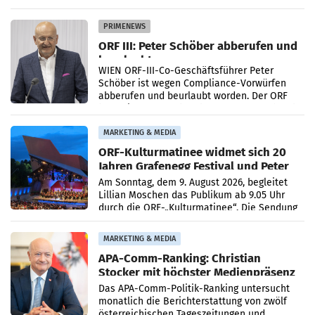
Getränkehersteller Vöslauer zu deutlichen
Absatzzuwächsen geführt. Während
PRIMENEWS
ORF III: Peter Schöber abberufen und
beurlaubt
WIEN ORF-III-Co-Geschäftsführer Peter
Schöber ist wegen Compliance-Vorwürfen
abberufen und beurlaubt worden. Der ORF
bestätigte gegenüber der APA entsprechende
Medienberichte.
MARKETING & MEDIA
ORF-Kulturmatinee widmet sich 20
Jahren Grafenegg Festival und Peter
Simonischek
Am Sonntag, dem 9. August 2026, begleitet
Lillian Moschen das Publikum ab 9.05 Uhr
durch die ORF-„Kulturmatinee“. Die Sendung
startet mit der Dokumentation „20 Jahre
Grafenegg
MARKETING & MEDIA
APA-Comm-Ranking: Christian
Stocker mit höchster Medienpräsenz
im Juli
Das APA-Comm-Politik-Ranking untersucht
monatlich die Berichterstattung von zwölf
österreichischen Tageszeitungen und