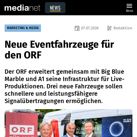
menu
NEWS
Menü
event
draw
07.07.2026
Redaktion
MARKETING & MEDIA
Neue Eventfahrzeuge für
den ORF
Der ORF erweitert gemeinsam mit Big Blue
Marble und A1 seine Infrastruktur für Live-
Produktionen. Drei neue Fahrzeuge sollen
schnellere und leistungsfähigere
Signalübertragungen ermöglichen.