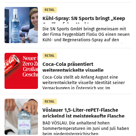
Vorjahresperiode
RETAIL
Kühl-Spray: SN Sports bringt „Keep
Cool“ auf den Markt
Die SN Sports GmbH bringt gemeinsam mit
der Firma Feygenblatt FloGu OG einen neuen
Kühl- und Regenerations-Spray auf den
Markt. Das Produkt namens „Keep Cool“ ist zu
100 Prozent
RETAIL
Coca-Cola präsentiert
weiterentwickelte visuelle
Markenidentität
Coca-Cola stellt ab Anfang August eine
weiterentwickelte visuelle Identität seiner
Verpackungen in Österreich vor. Im
Mittelpunkt des Redesigns stehen zentrale
Gestaltungselemente
RETAIL
Vöslauer 1,5-Liter-rePET-Flasche
prickelnd ist meistgekaufte Flasche
Österreichs
BAD VÖSLAU. Die anhaltend hohen
Sommertemperaturen im Juni und Juli haben
beim niederösterreichischen