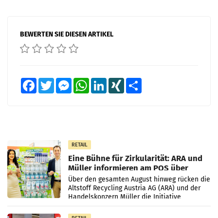
BEWERTEN SIE DIESEN ARTIKEL
Facebook
Twitter
Messenger
WhatsApp
LinkedIn
XING
Teilen
RETAIL
Eine Bühne für Zirkularität: ARA und
Müller informieren am POS über
Kreislauffähigkeit
Über den gesamten August hinweg rücken die
Altstoff Recycling Austria AG (ARA) und der
Handelskonzern Müller die Initiative
„Kreislauf-Helden“ in allen österreichischen
Müller-Filialen