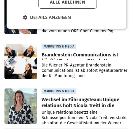
ALLE ABLEHNEN
MARKETING & MEDIA
Stiftungsrat Lederer wehrt sich in
den SN gegen Vorwürfe
DETAILS ANZEIGEN
Mehrere Themen beschäftigen derzeit den
ORF. Am Dienstag soll im Stiftungsrat über
die vom neuen ORF-Chef Clemens Pig
vorgeschlagenen Besetzungen für die
Direktionen abgestimmt werden.
MARKETING & MEDIA
Brandenstein Communications ist
künftig Partner von OtterlyAI
Die Wiener PR-Agentur Brandenstein
Communications ist ab sofort Agenturpartner
der KI-Monitoring- und
Optimierungsplattform OtterlyAI. Damit baut
die Agentur ihr Leistungsportfolio
MARKETING & MEDIA
Wechsel im Führungsteam: Unique
relations holt Nicola Treitl in die
Geschäftsleitung
Unique relations besetzt eine
Schlüsselposition neu: Nicola Treitl verstärkt
ab sofort die Geschäftsleitung der Wiener
PR-Agentur an der Seite von Josef Kalina und