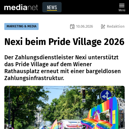
menu
NEWS
Menü
event
draw
10.06.2026
Redaktion
MARKETING & MEDIA
Nexi beim Pride Village 2026
Der Zahlungsdienstleister Nexi unterstützt
das Pride Village auf dem Wiener
Rathausplatz erneut mit einer bargeldlosen
Zahlungsinfrastruktur.