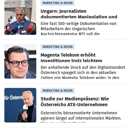
Anna Kalina-Mahr.
MARKETING & MEDIA
Ungarn: Journalisten
dokumentierten Manipulation und
Zensur
Eine fast 500-seitige Dokumentation von
Mitarbeitern der Ungarischen
Nachrichtenagentur MTI soll die
systematische Nachrichten-Manipulation und
Zensur bei der Agentur während der Zeit
MARKETING & MEDIA
Magenta Telekom erhöht
Investitionen trotz leichtem
Umsatzrückgang
Der anhaltende Druck auf den Digitalstandort
Österreich spiegelt sich in den aktuellen
Zahlen von Magenta Telekom wider. In den
ersten sechs Monaten des laufenden Jahres
verzeichnete
MARKETING & MEDIA
Studie zur Medienpräsenz: Wie
Österreichs ATX-Unternehmen
international wahrgenommen
Österreichs börsennotierte Unternehmen
werden
agieren längst auf internationalen Märkten.
Eine neue internationale
Medienresonanzanalyse untersucht die