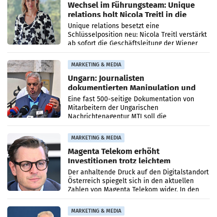
Wechsel im Führungsteam: Unique
relations holt Nicola Treitl in die
Geschäftsleitung
Unique relations besetzt eine
Schlüsselposition neu: Nicola Treitl verstärkt
ab sofort die Geschäftsleitung der Wiener
PR-Agentur an der Seite von Josef Kalina und
Anna Kalina-Mahr.
MARKETING & MEDIA
Ungarn: Journalisten
dokumentierten Manipulation und
Zensur
Eine fast 500-seitige Dokumentation von
Mitarbeitern der Ungarischen
Nachrichtenagentur MTI soll die
systematische Nachrichten-Manipulation und
Zensur bei der Agentur während der Zeit
MARKETING & MEDIA
Magenta Telekom erhöht
Investitionen trotz leichtem
Umsatzrückgang
Der anhaltende Druck auf den Digitalstandort
Österreich spiegelt sich in den aktuellen
Zahlen von Magenta Telekom wider. In den
ersten sechs Monaten des laufenden Jahres
verzeichnete
MARKETING & MEDIA