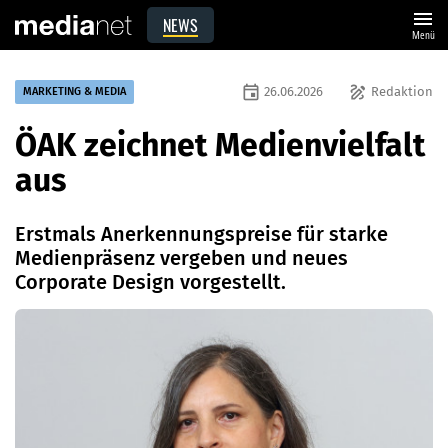
menu
NEWS
Menü
event
draw
26.06.2026
Redaktion
MARKETING & MEDIA
ÖAK zeichnet Medienvielfalt
aus
Erstmals Anerkennungspreise für starke
Medienpräsenz vergeben und neues
Corporate Design vorgestellt.