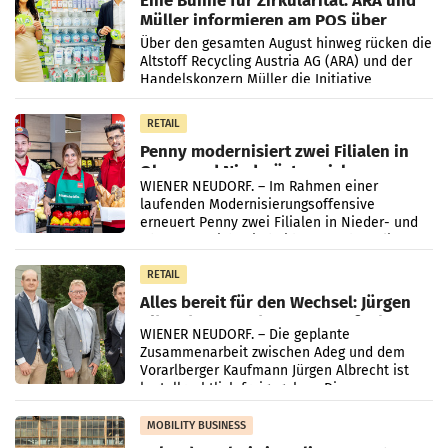
Eine Bühne für Zirkularität: ARA und
Müller informieren am POS über
Kreislauffähigkeit
Über den gesamten August hinweg rücken die
Altstoff Recycling Austria AG (ARA) und der
Handelskonzern Müller die Initiative
„Kreislauf-Helden“ in allen österreichischen
Müller-Filialen
RETAIL
Penny modernisiert zwei Filialen in
Ober- und Niederösterreich
WIENER NEUDORF. – Im Rahmen einer
laufenden Modernisierungsoffensive
erneuert Penny zwei Filialen in Nieder- und
Oberösterreich. Die beiden Standorte liegen
in Haag sowie im rund
RETAIL
Alles bereit für den Wechsel: Jürgen
Albrecht setzt ab 1.1.2027 auf Adeg
WIENER NEUDORF. – Die geplante
Zusammenarbeit zwischen Adeg und dem
Vorarlberger Kaufmann Jürgen Albrecht ist
kartellrechtlich freigegeben: Die
Bundeswettbewerbsbehörde und der
Bundeskartellanwalt
MOBILITY BUSINESS