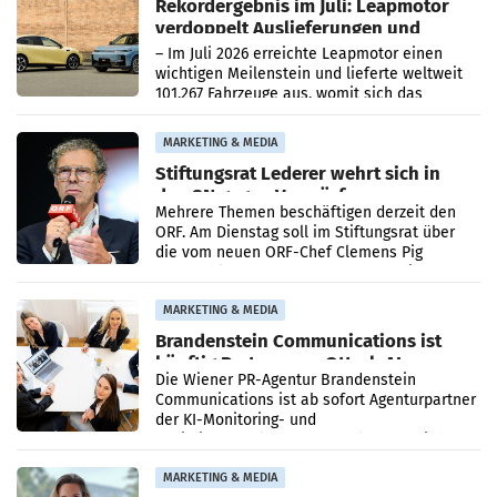
Rekordergebnis im Juli: Leapmotor
verdoppelt Auslieferungen und
überschreitet die 100.000er-Marke
– Im Juli 2026 erreichte Leapmotor einen
wichtigen Meilenstein und lieferte weltweit
101.267 Fahrzeuge aus, womit sich das
Ergebnis gegenüber Juli 2025 mehr als
verdoppelte (+102
MARKETING & MEDIA
Stiftungsrat Lederer wehrt sich in
den SN gegen Vorwürfe
Mehrere Themen beschäftigen derzeit den
ORF. Am Dienstag soll im Stiftungsrat über
die vom neuen ORF-Chef Clemens Pig
vorgeschlagenen Besetzungen für die
Direktionen abgestimmt werden.
MARKETING & MEDIA
Brandenstein Communications ist
künftig Partner von OtterlyAI
Die Wiener PR-Agentur Brandenstein
Communications ist ab sofort Agenturpartner
der KI-Monitoring- und
Optimierungsplattform OtterlyAI. Damit baut
die Agentur ihr Leistungsportfolio
MARKETING & MEDIA