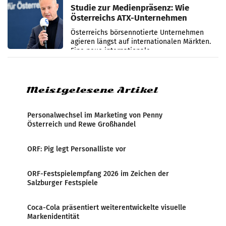
Studie zur Medienpräsenz: Wie
Österreichs ATX-Unternehmen
international wahrgenommen
Österreichs börsennotierte Unternehmen
werden
agieren längst auf internationalen Märkten.
Eine neue internationale
Medienresonanzanalyse untersucht die
weltweite Berichterstattung über
Meistgelesene Artikel
Personalwechsel im Marketing von Penny
Österreich und Rewe Großhandel
ORF: Pig legt Personalliste vor
ORF-Festspielempfang 2026 im Zeichen der
Salzburger Festspiele
Coca-Cola präsentiert weiterentwickelte visuelle
Markenidentität