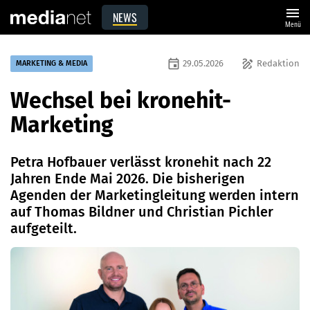
menu
NEWS
Menü
event
draw
29.05.2026
Redaktion
MARKETING & MEDIA
Wechsel bei kronehit-
Marketing
Petra Hofbauer verlässt kronehit nach 22
Jahren Ende Mai 2026. Die bisherigen
Agenden der Marketingleitung werden intern
auf Thomas Bildner und Christian Pichler
aufgeteilt.