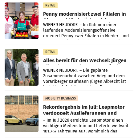
Müller-Filialen
RETAIL
Penny modernisiert zwei Filialen in
Ober- und Niederösterreich
WIENER NEUDORF. – Im Rahmen einer
laufenden Modernisierungsoffensive
erneuert Penny zwei Filialen in Nieder- und
Oberösterreich. Die beiden Standorte liegen
in Haag sowie im rund
RETAIL
Alles bereit für den Wechsel: Jürgen
Albrecht setzt ab 1.1.2027 auf Adeg
WIENER NEUDORF. – Die geplante
Zusammenarbeit zwischen Adeg und dem
Vorarlberger Kaufmann Jürgen Albrecht ist
kartellrechtlich freigegeben: Die
Bundeswettbewerbsbehörde und der
Bundeskartellanwalt
MOBILITY BUSINESS
Rekordergebnis im Juli: Leapmotor
verdoppelt Auslieferungen und
überschreitet die 100.000er-Marke
– Im Juli 2026 erreichte Leapmotor einen
wichtigen Meilenstein und lieferte weltweit
101.267 Fahrzeuge aus, womit sich das
Ergebnis gegenüber Juli 2025 mehr als