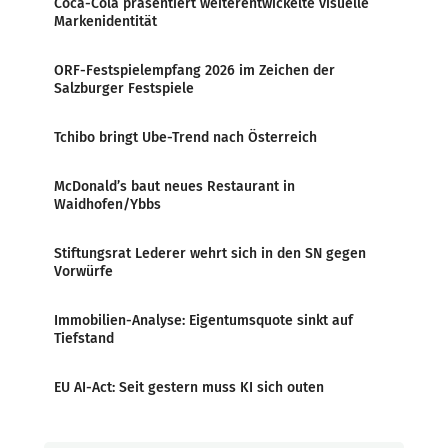
Coca-Cola präsentiert weiterentwickelte visuelle
Markenidentität
ORF-Festspielempfang 2026 im Zeichen der
Salzburger Festspiele
Tchibo bringt Ube-Trend nach Österreich
McDonald’s baut neues Restaurant in
Waidhofen/Ybbs
Stiftungsrat Lederer wehrt sich in den SN gegen
Vorwürfe
Immobilien-Analyse: Eigentumsquote sinkt auf
Tiefstand
EU AI-Act: Seit gestern muss KI sich outen