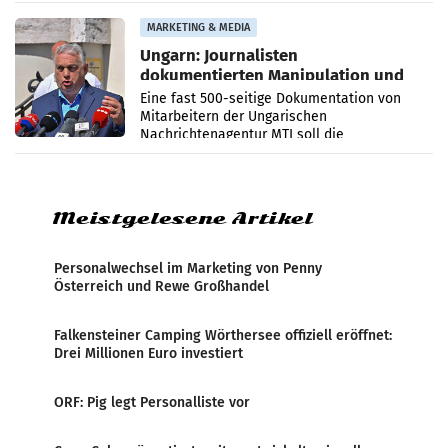
PR-Agentur an der Seite von Josef Kalina und
Anna Kalina-Mahr.
MARKETING & MEDIA
Ungarn: Journalisten
dokumentierten Manipulation und
Zensur
Eine fast 500-seitige Dokumentation von
Mitarbeitern der Ungarischen
Nachrichtenagentur MTI soll die
systematische Nachrichten-Manipulation und
Zensur bei der Agentur während der Zeit
Meistgelesene Artikel
Personalwechsel im Marketing von Penny
Österreich und Rewe Großhandel
Falkensteiner Camping Wörthersee offiziell eröffnet:
Drei Millionen Euro investiert
ORF: Pig legt Personalliste vor