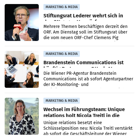
verdoppelte (+102
MARKETING & MEDIA
Stiftungsrat Lederer wehrt sich in
den SN gegen Vorwürfe
Mehrere Themen beschäftigen derzeit den
ORF. Am Dienstag soll im Stiftungsrat über
die vom neuen ORF-Chef Clemens Pig
vorgeschlagenen Besetzungen für die
Direktionen abgestimmt werden.
MARKETING & MEDIA
Brandenstein Communications ist
künftig Partner von OtterlyAI
Die Wiener PR-Agentur Brandenstein
Communications ist ab sofort Agenturpartner
der KI-Monitoring- und
Optimierungsplattform OtterlyAI. Damit baut
die Agentur ihr Leistungsportfolio
MARKETING & MEDIA
Wechsel im Führungsteam: Unique
relations holt Nicola Treitl in die
Geschäftsleitung
Unique relations besetzt eine
Schlüsselposition neu: Nicola Treitl verstärkt
ab sofort die Geschäftsleitung der Wiener