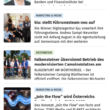
Banken und Finanzinstitute bei
regulatorischen Anforderungen, im
Risikomanagement und bei
Transformationsprojekten
MARKETING & MEDIA
kju: stellt Führungsteam neu auf
Die Wiener Digitalagentur kju: erweitert ihre
Führungsebene. Andrea Sampl-Neureiter
rückt mit Anfang August in die Agenturleitung
auf. Gemeinsam mit drei weiteren
Neubesetzungen entsteht
DESTINATION
Falkensteiner übernimmt Betrieb des
modernisierten Campingplatzes am
Wörthersee
KLAGENFURT AM WÖRTHERSEE. – Der
Falkensteiner Camping Wörthersee ist
offiziell eröffnet. Die Falkensteiner Michaeler
Tourism Group (FMTG) und die Stadtwerke
Klagenfurt haben den
MARKETING & MEDIA
„Join the Flow“ wird Österreichs
Pavillon bei der EXPO 2027
Das Konzept „Join the Flow“ von facts and
fiction, ZONE Media und PLANET architects