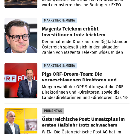
wird der österreichische Beitrag zur EXPO
2027 in Belgrad. Die Weltausstellung findet
von 15.
MARKETING & MEDIA
Magenta Telekom erhöht
Investitionen trotz leichtem
Umsatzrückgang
Der anhaltende Druck auf den Digitalstandort
Österreich spiegelt sich in den aktuellen
Zahlen von Magenta Telekom wider. In den
ersten sechs Monaten des laufenden Jahres
verzeichnete
MARKETING & MEDIA
Pigs ORF-Dream-Team: Die
vorgeschlagenen Direktoren und
Direktorinnen
Morgen wählt der ORF Stiftungsrat die ORF-
Direktorinnen und -Direktoren, sowie die
Landesdirektorinnen und -direktoren. Das 13-
köpfige Wunschteam des ab 1. Jänner 2027
amtierenden
PRIMENEWS
Österreichische Post: Umsatzplus im
ersten Halbjahr trotz schwachem
Briefgeschäft
WIEN Die Österreichische Post AG hat im