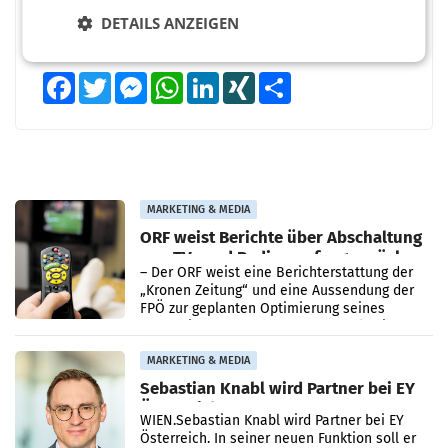
DETAILS ANZEIGEN
Facebook
Twitter
Messenger
WhatsApp
LinkedIn
XING
Teilen
MARKETING & MEDIA
ORF weist Berichte über Abschaltung
von TV- und Radioempfang zurück
– Der ORF weist eine Berichterstattung der
„Kronen Zeitung“ und eine Aussendung der
FPÖ zur geplanten Optimierung seines
terrestrischen Sendernetzes zurück. Die
Darstellung,
MARKETING & MEDIA
Sebastian Knabl wird Partner bei EY
Österreich
WIEN.Sebastian Knabl wird Partner bei EY
Österreich. In seiner neuen Funktion soll er