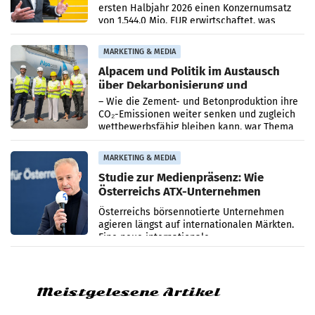
ersten Halbjahr 2026 einen Konzernumsatz
von 1.544,0 Mio. EUR erwirtschaftet, was
einem Plus von 3,8 Prozent gegenüber dem
Vergleichszeitraum
MARKETING & MEDIA
Alpacem und Politik im Austausch
über Dekarbonisierung und
Energiepreise
– Wie die Zement- und Betonproduktion ihre
CO₂-Emissionen weiter senken und zugleich
wettbewerbsfähig bleiben kann, war Thema
eines Treffens zwischen Staatssekretärin
Elisabeth
MARKETING & MEDIA
Studie zur Medienpräsenz: Wie
Österreichs ATX-Unternehmen
international wahrgenommen
Österreichs börsennotierte Unternehmen
werden
agieren längst auf internationalen Märkten.
Eine neue internationale
Medienresonanzanalyse untersucht die
weltweite Berichterstattung über
Meistgelesene Artikel