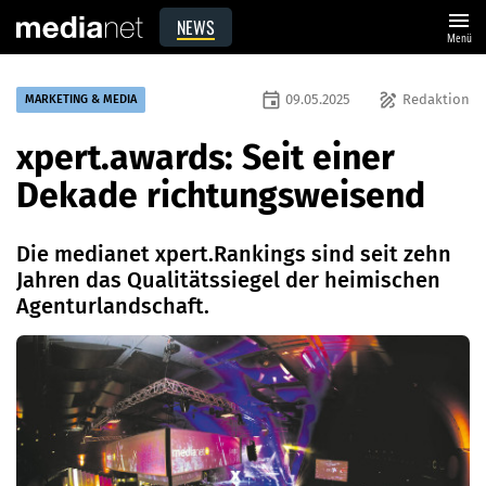
menu
NEWS
Menü
event
draw
09.05.2025
Redaktion
MARKETING & MEDIA
xpert.awards: Seit einer
Dekade richtungsweisend
Die medianet xpert.Rankings sind seit zehn
Jahren das Qualitätssiegel der heimischen
Agenturlandschaft.