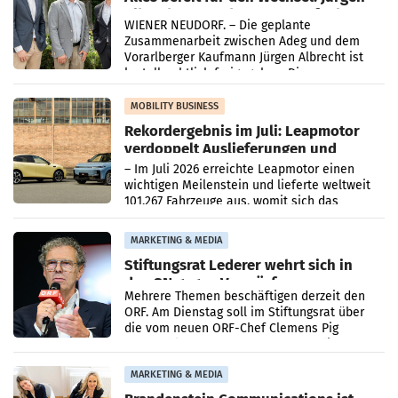
Albrecht setzt ab 1.1.2027 auf Adeg
WIENER NEUDORF. – Die geplante
Zusammenarbeit zwischen Adeg und dem
Vorarlberger Kaufmann Jürgen Albrecht ist
kartellrechtlich freigegeben: Die
Bundeswettbewerbsbehörde und der
Bundeskartellanwalt
MOBILITY BUSINESS
Rekordergebnis im Juli: Leapmotor
verdoppelt Auslieferungen und
überschreitet die 100.000er-Marke
– Im Juli 2026 erreichte Leapmotor einen
wichtigen Meilenstein und lieferte weltweit
101.267 Fahrzeuge aus, womit sich das
Ergebnis gegenüber Juli 2025 mehr als
verdoppelte (+102
MARKETING & MEDIA
Stiftungsrat Lederer wehrt sich in
den SN gegen Vorwürfe
Mehrere Themen beschäftigen derzeit den
ORF. Am Dienstag soll im Stiftungsrat über
die vom neuen ORF-Chef Clemens Pig
vorgeschlagenen Besetzungen für die
Direktionen abgestimmt werden.
MARKETING & MEDIA