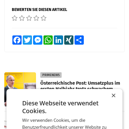
BEWERTEN SIE DIESEN ARTIKEL
Facebook
Twitter
Messenger
WhatsApp
LinkedIn
XING
Teilen
PRIMENEWS
Österreichische Post: Umsatzplus im
ersten Halbjahr trotz schwachem
×
Briefgeschäft
WIEN Die Österreichische Post AG hat im
ersten Halbjahr 2026 einen Konzernumsatz
Diese Webseite verwendet
von 1.544,0 Mio. EUR erwirtschaftet, was
Cookies.
einem Plus von 3,8 Prozent gegenüber dem
Vergleichszeitraum
MARKETING & MEDIA
Wir verwenden Cookies, um die
ProSiebenSat.1 spart und macht
Benutzerfreundlichkeit unserer Website zu