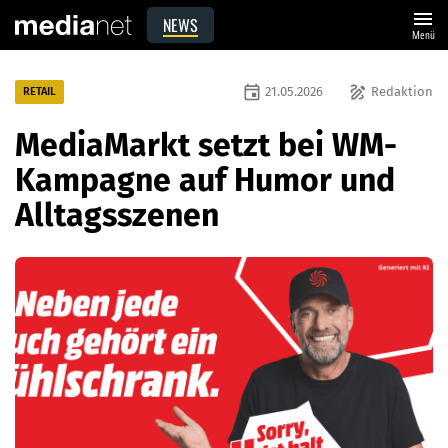
menu
NEWS
Menü
event
draw
21.05.2026
Redaktion
RETAIL
MediaMarkt setzt bei WM-
Kampagne auf Humor und
Alltagsszenen