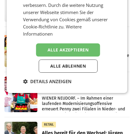
überraschend viel Gewinn
verbessern. Durch die weitere Nutzung
UNTERFÖHRING/MAILAND/AMSTERDAM. Der
unserer Webseite stimmen Sie der
Fernsehkonzern ProSiebenSat.1 hat im
Frühjahr dank Kostensenkungen operativ
Verwendung von Cookies gemäß unserer
wieder Gewinn gemacht und die
Cookie-Richtlinie zu.
Weitere
Markterwartung deutlich übertroffen.
Informationen
RETAIL
Eine Bühne für Zirkularität: ARA und
Müller informieren am POS über
ALLE AKZEPTIEREN
Kreislauffähigkeit
Über den gesamten August hinweg rücken die
Altstoff Recycling Austria AG (ARA) und der
ALLE ABLEHNEN
Handelskonzern Müller die Initiative
„Kreislauf-Helden“ in allen österreichischen
Müller-Filialen
RETAIL
DETAILS ANZEIGEN
Penny modernisiert zwei Filialen in
Ober- und Niederösterreich
WIENER NEUDORF. – Im Rahmen einer
laufenden Modernisierungsoffensive
erneuert Penny zwei Filialen in Nieder- und
Oberösterreich. Die beiden Standorte liegen
in Haag sowie im rund
RETAIL
Alles bereit für den Wechsel: Jürgen