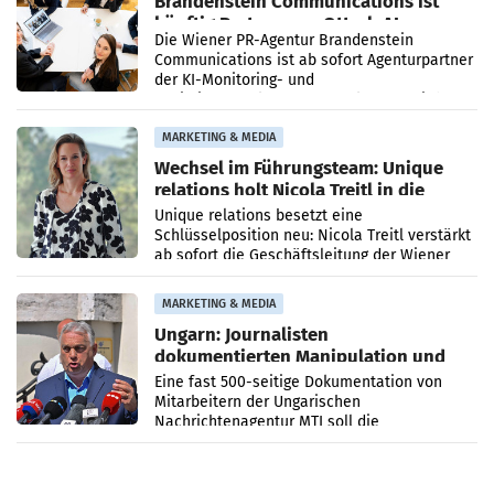
Brandenstein Communications ist
künftig Partner von OtterlyAI
Die Wiener PR-Agentur Brandenstein
Communications ist ab sofort Agenturpartner
der KI-Monitoring- und
Optimierungsplattform OtterlyAI. Damit baut
die Agentur ihr Leistungsportfolio
MARKETING & MEDIA
Wechsel im Führungsteam: Unique
relations holt Nicola Treitl in die
Geschäftsleitung
Unique relations besetzt eine
Schlüsselposition neu: Nicola Treitl verstärkt
ab sofort die Geschäftsleitung der Wiener
PR-Agentur an der Seite von Josef Kalina und
Anna Kalina-Mahr.
MARKETING & MEDIA
Ungarn: Journalisten
dokumentierten Manipulation und
Zensur
Eine fast 500-seitige Dokumentation von
Mitarbeitern der Ungarischen
Nachrichtenagentur MTI soll die
systematische Nachrichten-Manipulation und
Zensur bei der Agentur während der Zeit