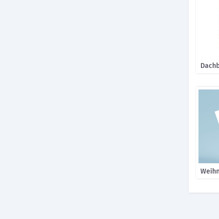
Dachb
Weihn