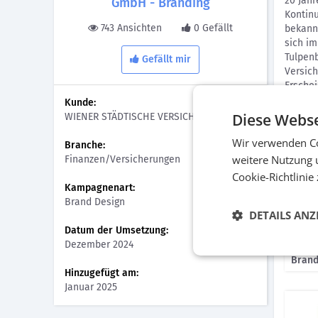
20 Jah
GmbH - Branding
Kontinu
743 Ansichten
0 Gefällt
bekann
sich im
Tulpen
Gefällt mir
Versic
Erschei
Kunde:
Diese Webse
WIENER STÄDTISCHE VERSICHERUNG AG
Bilder
Wir verwenden Co
Branche:
weitere Nutzung 
Finanzen/Versicherungen
Cookie-Richtlinie
Kampagnenart:
Brand Design
DETAILS ANZ
Datum der Umsetzung:
Dezember 2024
Brand
Hinzugefügt am:
Januar 2025