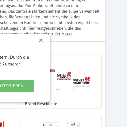
kognitiver Dissonanzen und damit Bewahrung der
herungsmarke. Die Marke zählt heute zu den
end. Das zentrale Markenelement der Tulpe verwandelt
hen, fließenden Linien und die Symbolik der
r schützenden Hände – dem wesentlichsten Aspekt des
altungsrichtlinien festgeschrieben, die das
, der Innen- und Außenauftritt der Marke.
×
sern. Durch die
äß unserer
KZEPTIEREN
Brand Geschichte