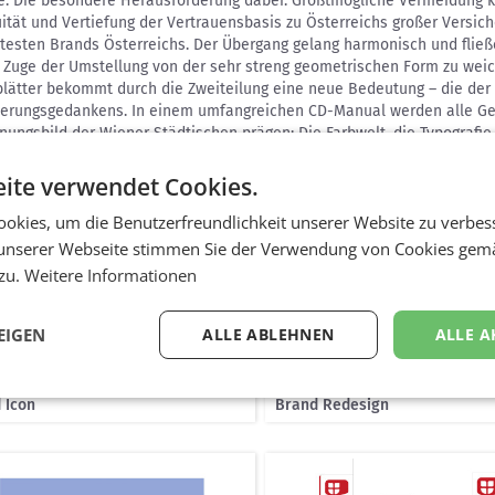
re. Die besondere Herausforderung dabei: Größtmögliche Vermeidung 
ität und Vertiefung der Vertrauensbasis zu Österreichs großer Versic
testen Brands Österreichs. Der Übergang gelang harmonisch und fließ
 Zuge der Umstellung von der sehr streng geometrischen Form zu weic
blätter bekommt durch die Zweiteilung eine neue Bedeutung – die de
herungsgedankens. In einem umfangreichen CD-Manual werden alle Gest
nungsbild der Wiener Städtischen prägen: Die Farbwelt, die Typografie
ite verwendet Cookies.
okies, um die Benutzerfreundlichkeit unserer Website zu verbes
unserer Webseite stimmen Sie der Verwendung von Cookies gem
 zu.
Weitere Informationen
EIGEN
ALLE ABLEHNEN
ALLE A
 Icon
Brand Redesign