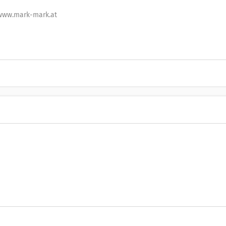
/www.mark-mark.at
UID Nummer:
ATU15504103
Gründ
Mitarbeiter:
10
MCÖ - Marketing Club Österreich