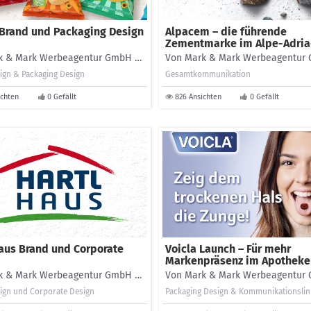
 Brand und Packaging Design
Alpacem – die führende
Zementmarke im Alpe-Adri
Von Mark & Mark Werbeagentur GmbH - Branding
ign & Packaging Design
Gesamtkommunikation
ichten
0 Gefällt
826 Ansichten
0 Gefällt
aus Brand und Corporate
Voicla Launch – Für mehr
Markenpräsenz im Apotheke
Von Mark & Mark Werbeagentur GmbH - Branding
ign und Corporate Design
Packaging Design & Kommunikationslin