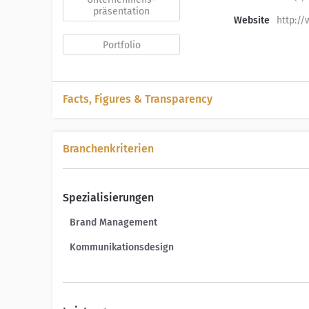
präsentation
Website
http:/
Portfolio
Facts, Figures & Transparency
Firmenbuchnummer:
121587f
Umsatz letztes Jahr:
N/A
Branchenkriterien
Verbandszugehörigkeiten:
CCA - Creativ Club Austria
Spezialisierungen
Brand Management
Kommunikationsdesign
Medianet.xpert Ranking
new
mX Punkte Aktuell:
73,56
Platz Aktuell:
11