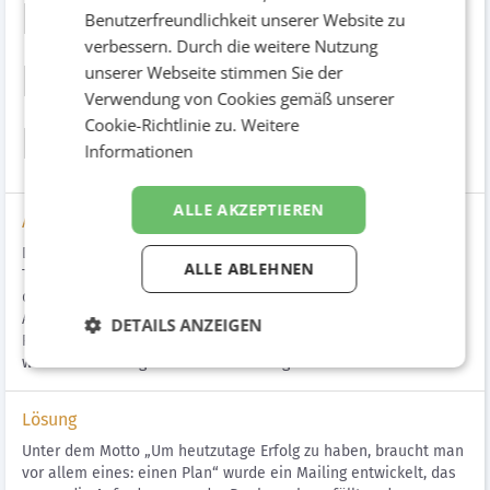
Renault Österreich
Benutzerfreundlichkeit unserer Website zu
verbessern. Durch die weitere Nutzung
Baugewerbe Mailing
unserer Webseite stimmen Sie der
Verwendung von Cookies gemäß unserer
Cookie-Richtlinie zu.
Weitere
B2B
Informationen
ALLE AKZEPTIEREN
Aufgabenstellung
Die Renault Nutzfahrzeug-Flotte ist das perfekte
ALLE ABLEHNEN
Transportmittel für das Bau- und Baunebengewerbe. Speziell
der neue Renault Alaskan steht im Mittelpunkt der Bewerbung.
Alle Entscheider der Baubranche sollten daher die Vorteile der
DETAILS ANZEIGEN
Renault Nutzfahrzeug Modellpalette inklusive der
wettbewerbsfähigen Business Leasing Rate erfahren.
Lösung
Unter dem Motto „Um heutzutage Erfolg zu haben, braucht man
vor allem eines: einen Plan“ wurde ein Mailing entwickelt, das