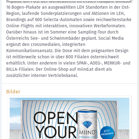
Impulse am POS. Der Werbeauftritt im ersten Halbjahr umfasst
16 Bogen-Plakate an ausgewählten LEH Standorten in der Ost-
Region, laufende Sonderplatzierungen und Aktionen im LEH,
Brandings auf 600 Selecta-Automaten sowie reichweitenstarke
Online-Flights mit interaktiven, innovativen Werbeformaten.
Darüber hinaus ist im Sommer eine Sampling-Tour durch
Österreichs See- und Schwimmbäder geplant. Social Media
ergänzt den crossmedialen, integrierten
Kommunikationsansatz. Die Dose mit dem prägnanten Design
ist mittlerweile schon in über 800 Filialen österreichweit
erhältlich. Unter anderem in vielen SPAR-, ADEG-, MERKUR- und
BILLA-Filialen. Der Online-Shop auf miind.at dient als
zusätzlicher interner Vertriebskanal.
Bilder