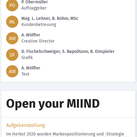
P. Obermüller
PO
Auftraggeber
Mag. L. Leitner, B. Böhm, MSc
ML
Kundenbetreuung
A. Wölfler
AW
Creative Director
D. Fischelschweiger, S. Napolitano, B. Einspieler
DF
Grafik
A. Wölfler
AW
Text
Open your MIIND
Aufgabenstellung
Im Herbst 2020 wurden Markenpositionierung und -Strategie