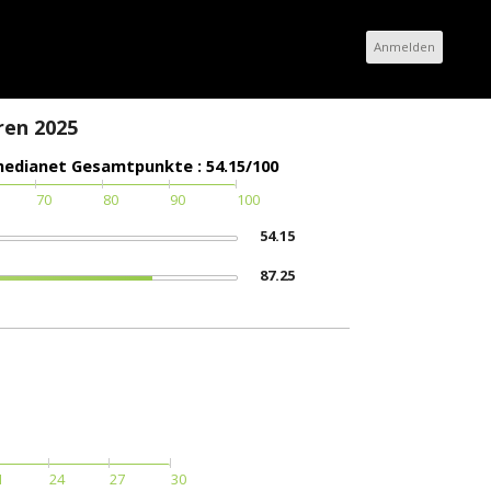
Anmelden
ren 2025
edianet Gesamtpunkte : 54.15/100
70
80
90
100
54.15
87.25
1
24
27
30