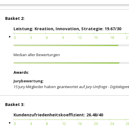
Ja
Basket 2:
Leistung: Kreation, Innovation, Strategie: 19.67/30
0
3
6
9
12
15
18
2
Median aller Bewertungen
Awards:
Jurybewertung:
15
Jury-Mitglieder haben geantwortet auf
Jury-Umfrage - Digitalagen
Basket 3:
Kundenzufriedenheitskoeffizient: 26.48/40
0
4
8
12
16
20
24
2