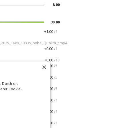
8.00
30.00
+1.00
/1
_2025_16x9_1080p_hohe_Qualita_t.mp4
+0.00
/1
+0.00
/10
×
+5.00
/5
+0.00
/5
. Durch die
+0.00
/5
erer Cookie-
+1.00
/1
+0.00
/1
+1.00
/1