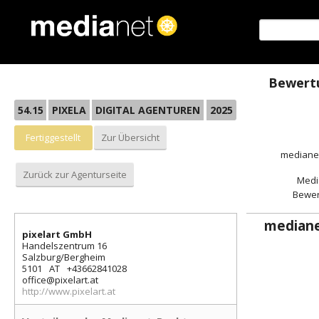
Direkt zum Inhalt
Bewertu
54.15
PIXELA
DIGITAL AGENTUREN
2025
fertiggestellt
Zur Übersicht
medianet
Zurück zur Agenturseite
Medi
Bewe
medianet
pixelart GmbH
Handelszentrum 16
Salzburg/Bergheim
5101
AT
+43662841028
office@pixelart.at
http://www.pixelart.at