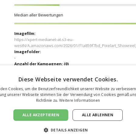
Median aller Bewertungen
Imagefilm:
https://xpert-medianet-at.s3-eu-
westN/A.amazonaws.com/2026/01/f1a859f7bd_Pixelart_Showreel
Imagefolder:
-
Anzahl der Kampagnen:
0
Gründungsjahr:
2004
Diese Webseite verwendet Cookies.
Umsatz und Mitarbeiterzahl:
-
den Cookies, um die Benutzerfreundlichkeit unserer Website zu verbessern
Bilanzumsatz ist bestätigt:
zung unserer Webseite stimmen Sie der Verwendung von Cookies gemäß uns
Nein
Richtlinie zu.
Weitere Informationen
Referenzkunden:
Ja
ALLE AKZEPTIEREN
ALLE ABLEHNEN
Ausrichtung:
Nein
DETAILS ANZEIGEN
Kurzporträt: