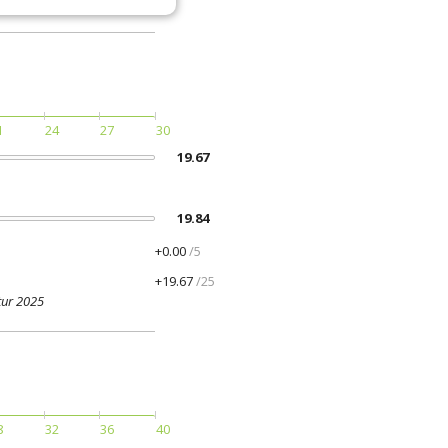
1
24
27
30
19.67
19.84
+0.00
/5
+19.67
/25
tur 2025
8
32
36
40