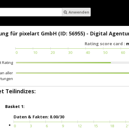
Anwenden
ng für pixelart GmbH (ID: 56955) - Digital Agentu
Rating score card :
m
0
10
20
30
40
50
60
 Rating
an aller
rtungen
 Teilindizes:
Basket 1:
Daten & Fakten: 8.00/30
0
3
6
9
12
15
18
2