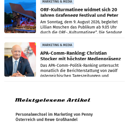
MARKETING & MEDIA
ORF-Kulturmatinee widmet sich 20
Jahren Grafenegg Festival und Peter
Simonischek
Am Sonntag, dem 9. August 2026, begleitet
Lillian Moschen das Publikum ab 9.05 Uhr
durch die ORF-„Kulturmatinee“. Die Sendung
startet mit der Dokumentation „20 Jahre
Grafenegg
MARKETING & MEDIA
APA-Comm-Ranking: Christian
Stocker mit höchster Medienpräsenz
im Juli
Das APA-Comm-Politik-Ranking untersucht
monatlich die Berichterstattung von zwölf
österreichischen Tageszeitungen und
analysiert, welche Politikerinnen und
Politiker Österreichs die
Meistgelesene Artikel
Personalwechsel im Marketing von Penny
Österreich und Rewe Großhandel