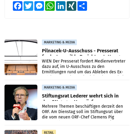
Facebook
Twitter
Messenger
WhatsApp
LinkedIn
XING
Teilen
MARKETING & MEDIA
Pilnacek-U-Ausschuss - Presserat
fordert sensible Berichterstattung
WIEN Der Presserat fordert Medienvertreter
dazu auf, im U-Ausschuss zu den
Ermittlungen rund um das Ableben des Ex-
Sektionschefs im Justizministerium, Christian
Pilnacek, auf sensible
MARKETING & MEDIA
Stiftungsrat Lederer wehrt sich in
den SN gegen Vorwürfe
Mehrere Themen beschäftigen derzeit den
ORF. Am Dienstag soll im Stiftungsrat über
die vom neuen ORF-Chef Clemens Pig
vorgeschlagenen Besetzungen für die
Direktionen abgestimmt werden.
RETAIL