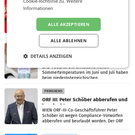
Cookie-Richtlinie zu.
Weitere
RETAIL
Informationen
Coca-Cola präsentiert
weiterentwickelte visuelle
Markenidentität
Coca-Cola stellt ab Anfang August eine
ALLE AKZEPTIEREN
weiterentwickelte visuelle Identität seiner
Verpackungen in Österreich vor. Im
Mittelpunkt des Redesigns stehen zentrale
ALLE ABLEHNEN
Gestaltungselemente
RETAIL
Vöslauer 1,5-Liter-rePET-Flasche
DETAILS ANZEIGEN
prickelnd ist meistgekaufte Flasche
Österreichs
BAD VÖSLAU. Die anhaltend hohen
Sommertemperaturen im Juni und Juli haben
beim niederösterreichischen
Getränkehersteller Vöslauer zu deutlichen
Absatzzuwächsen geführt. Während
PRIMENEWS
ORF III: Peter Schöber abberufen und
beurlaubt
WIEN ORF-III-Co-Geschäftsführer Peter
Schöber ist wegen Compliance-Vorwürfen
abberufen und beurlaubt worden. Der ORF
bestätigte gegenüber der APA entsprechende
Medienberichte.