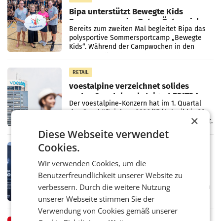
Bipa unterstützt Bewegte Kids
Sommercamps im Osten Österreichs
Bereits zum zweiten Mal begleitet Bipa das
polysportive Sommersportcamp „Bewegte
Kids“. Während der Campwochen in den
Monaten Juli und August versorgt das
Unternehmen Kinder sowie
RETAIL
voestalpine verzeichnet solides
erstes Quartal und steigert EBITDA
Der voestalpine-Konzern hat im 1. Quartal
des Geschäftsjahres 2026/27 (1. April bis 30.
×
Juni 2026) ein solides Ergebnis erwirtschaftet.
Der Umsatz stieg im Vergleich zur
Diese Webseite verwendet
Vorjahresperiode
Cookies.
RETAIL
Kühl-Spray: SN Sports bringt „Keep
Wir verwenden Cookies, um die
Cool“ auf den Markt
Benutzerfreundlichkeit unserer Website zu
Die SN Sports GmbH bringt gemeinsam mit
verbessern. Durch die weitere Nutzung
der Firma Feygenblatt FloGu OG einen neuen
Kühl- und Regenerations-Spray auf den
unserer Webseite stimmen Sie der
Markt. Das Produkt namens „Keep Cool“ ist zu
Verwendung von Cookies gemäß unserer
100 Prozent