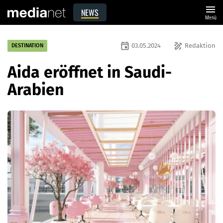
menu
NEWS
Menü
event
draw
03.05.2024
Redaktion
DESTINATION
Aida eröffnet in Saudi-
Arabien