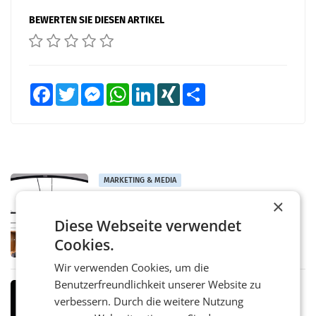
BEWERTEN SIE DIESEN ARTIKEL
Facebook
Twitter
Messenger
WhatsApp
LinkedIn
XING
Teilen
MARKETING & MEDIA
Pilnacek-U-Ausschuss - Presserat
×
fordert sensible Berichterstattung
Diese Webseite verwendet
WIEN Der Presserat fordert Medienvertreter
dazu auf, im U-Ausschuss zu den
Cookies.
Ermittlungen rund um das Ableben des Ex-
Sektionschefs im Justizministerium, Christian
Wir verwenden Cookies, um die
Pilnacek, auf sensible
Benutzerfreundlichkeit unserer Website zu
MARKETING & MEDIA
verbessern. Durch die weitere Nutzung
Stiftungsrat Lederer wehrt sich in