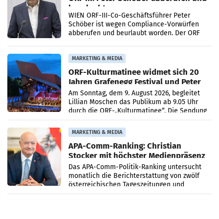
beurlaubt
WIEN ORF-III-Co-Geschäftsführer Peter
Schöber ist wegen Compliance-Vorwürfen
abberufen und beurlaubt worden. Der ORF
bestätigte gegenüber der APA entsprechende
Medienberichte.
MARKETING & MEDIA
ORF-Kulturmatinee widmet sich 20
Jahren Grafenegg Festival und Peter
Simonischek
Am Sonntag, dem 9. August 2026, begleitet
Lillian Moschen das Publikum ab 9.05 Uhr
durch die ORF-„Kulturmatinee“. Die Sendung
startet mit der Dokumentation „20 Jahre
Grafenegg
MARKETING & MEDIA
APA-Comm-Ranking: Christian
Stocker mit höchster Medienpräsenz
im Juli
Das APA-Comm-Politik-Ranking untersucht
monatlich die Berichterstattung von zwölf
österreichischen Tageszeitungen und
analysiert, welche Politikerinnen und
Politiker Österreichs die