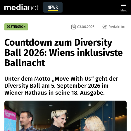
menu
NEWS
Menü
event
draw
03.06.2026
Redaktion
DESTINATION
Countdown zum Diversity
Ball 2026: Wiens inklusivste
Ballnacht
Unter dem Motto „Move With Us“ geht der
Diversity Ball am 5. September 2026 im
Wiener Rathaus in seine 18. Ausgabe.