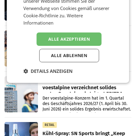
unserer Webseite stimmen Sie der
den SN gegen Vorwürfe
Mehrere Themen beschäftigen derzeit den
Verwendung von Cookies gemäß unserer
ORF. Am Dienstag soll im Stiftungsrat über
Cookie-Richtlinie zu.
Weitere
die vom neuen ORF-Chef Clemens Pig
Informationen
vorgeschlagenen Besetzungen für die
Direktionen abgestimmt werden.
RETAIL
ALLE AKZEPTIEREN
Bipa unterstützt Bewegte Kids
Sommercamps im Osten Österreichs
Bereits zum zweiten Mal begleitet Bipa das
ALLE ABLEHNEN
polysportive Sommersportcamp „Bewegte
Kids“. Während der Campwochen in den
Monaten Juli und August versorgt das
DETAILS ANZEIGEN
Unternehmen Kinder sowie
RETAIL
voestalpine verzeichnet solides
erstes Quartal und steigert EBITDA
Der voestalpine-Konzern hat im 1. Quartal
des Geschäftsjahres 2026/27 (1. April bis 30.
Juni 2026) ein solides Ergebnis erwirtschaftet.
Der Umsatz stieg im Vergleich zur
Vorjahresperiode
RETAIL
Kühl-Spray: SN Sports bringt „Keep