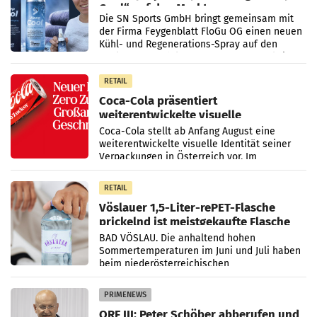
Cool“ auf den Markt
Die SN Sports GmbH bringt gemeinsam mit
der Firma Feygenblatt FloGu OG einen neuen
Kühl- und Regenerations-Spray auf den
Markt. Das Produkt namens „Keep Cool“ ist zu
100 Prozent
RETAIL
Coca-Cola präsentiert
weiterentwickelte visuelle
Markenidentität
Coca-Cola stellt ab Anfang August eine
weiterentwickelte visuelle Identität seiner
Verpackungen in Österreich vor. Im
Mittelpunkt des Redesigns stehen zentrale
Gestaltungselemente
RETAIL
Vöslauer 1,5-Liter-rePET-Flasche
prickelnd ist meistgekaufte Flasche
Österreichs
BAD VÖSLAU. Die anhaltend hohen
Sommertemperaturen im Juni und Juli haben
beim niederösterreichischen
Getränkehersteller Vöslauer zu deutlichen
Absatzzuwächsen geführt. Während
PRIMENEWS
ORF III: Peter Schöber abberufen und