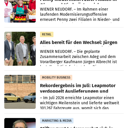
Ober- und Niederösterreich
WIENER NEUDORF. – Im Rahmen einer
laufenden Modernisierungsoffensive
erneuert Penny zwei Filialen in Nieder- und
Oberösterreich. Die beiden Standorte liegen
in Haag sowie im rund
RETAIL
Alles bereit für den Wechsel: Jürgen
Albrecht setzt ab 1.1.2027 auf Adeg
WIENER NEUDORF. – Die geplante
Zusammenarbeit zwischen Adeg und dem
Vorarlberger Kaufmann Jürgen Albrecht ist
kartellrechtlich freigegeben: Die
Bundeswettbewerbsbehörde und der
Bundeskartellanwalt
MOBILITY BUSINESS
Rekordergebnis im Juli: Leapmotor
verdoppelt Auslieferungen und
überschreitet die 100.000er-Marke
– Im Juli 2026 erreichte Leapmotor einen
wichtigen Meilenstein und lieferte weltweit
101.267 Fahrzeuge aus, womit sich das
Ergebnis gegenüber Juli 2025 mehr als
verdoppelte (+102
MARKETING & MEDIA