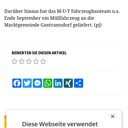
Darüber hinaus hat das M-U-T Fahrzeugbauteam u.a.
Ende September ein Müllfahrzeug an die
Marktgemeinde Guntramsdorf geliefert. (pj)
BEWERTEN SIE DIESEN ARTIKEL
Facebook
Twitter
Messenger
WhatsApp
LinkedIn
XING
Teilen
×
PRIMENEWS
Diese Webseite verwendet
Österreichische Post: Umsatzplus im