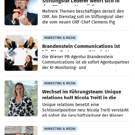
Stiftungsrat Lederer wehrt sich in
den SN gegen Vorwürfe
Mehrere Themen beschäftigen derzeit den
ORF. Am Dienstag soll im Stiftungsrat über
die vom neuen ORF-Chef Clemens Pig
vorgeschlagenen Besetzungen für die
Direktionen abgestimmt werden.
MARKETING & MEDIA
Brandenstein Communications ist
künftig Partner von OtterlyAI
Die Wiener PR-Agentur Brandenstein
Communications ist ab sofort Agenturpartner
der KI-Monitoring- und
Optimierungsplattform OtterlyAI. Damit baut
die Agentur ihr Leistungsportfolio
MARKETING & MEDIA
Wechsel im Führungsteam: Unique
relations holt Nicola Treitl in die
Geschäftsleitung
Unique relations besetzt eine
Schlüsselposition neu: Nicola Treitl verstärkt
ab sofort die Geschäftsleitung der Wiener
PR-Agentur an der Seite von Josef Kalina und
Anna Kalina-Mahr.
MARKETING & MEDIA