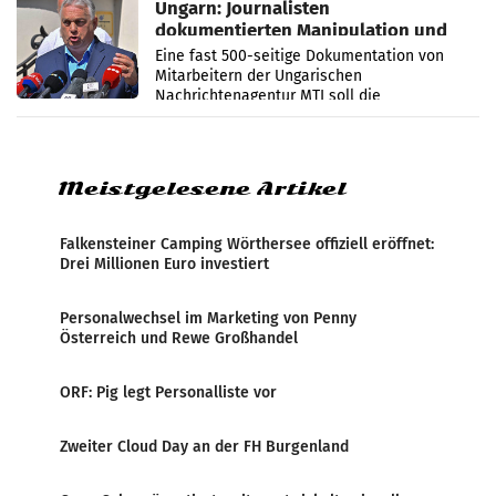
Ungarn: Journalisten
dokumentierten Manipulation und
Zensur
Eine fast 500-seitige Dokumentation von
Mitarbeitern der Ungarischen
Nachrichtenagentur MTI soll die
systematische Nachrichten-Manipulation und
Zensur bei der Agentur während der Zeit
Meistgelesene Artikel
Falkensteiner Camping Wörthersee offiziell eröffnet:
Drei Millionen Euro investiert
Personalwechsel im Marketing von Penny
Österreich und Rewe Großhandel
ORF: Pig legt Personalliste vor
Zweiter Cloud Day an der FH Burgenland