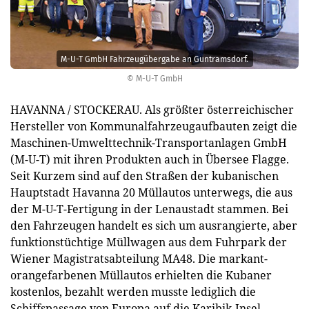
M-U-T GmbH Fahrzeugübergabe an Guntramsdorf.
© M-U-T GmbH
HAVANNA / STOCKERAU. Als größter österreichischer
Hersteller von Kommunalfahrzeugaufbauten zeigt die
Maschinen-Umwelttechnik-Transportanlagen GmbH
(M-U-T) mit ihren Produkten auch in Übersee Flagge.
Seit Kurzem sind auf den Straßen der kubanischen
Hauptstadt Havanna 20 Müllautos unterwegs, die aus
der M-U-T-Fertigung in der Lenaustadt stammen. Bei
den Fahrzeugen handelt es sich um ausrangierte, aber
funktionstüchtige Müllwagen aus dem Fuhrpark der
Wiener Magistratsabteilung MA48. Die markant-
orangefarbenen Müllautos erhielten die Kubaner
kostenlos, bezahlt werden musste lediglich die
Schiffspassage von Europa auf die Karibik-Insel.