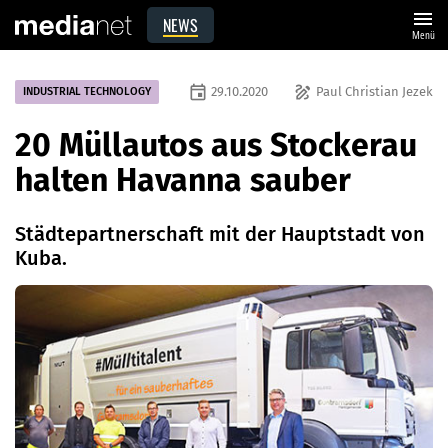
menu
NEWS
Menü
event
draw
29.10.2020
Paul Christian Jezek
INDUSTRIAL TECHNOLOGY
20 Müllautos aus Stockerau
halten Havanna sauber
Städtepartnerschaft mit der Hauptstadt von
Kuba.