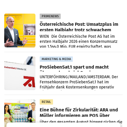
PRIMENEWS
Österreichische Post: Umsatzplus im
ersten Halbjahr trotz schwachem
Briefgeschäft
WIEN Die Österreichische Post AG hat im
ersten Halbjahr 2026 einen Konzernumsatz
von 1.544,0 Mio. EUR erwirtschaftet, was
einem Plus von 3,8 Prozent gegenüber dem
Vergleichszeitraum
MARKETING & MEDIA
ProSiebenSat.1 spart und macht
überraschend viel Gewinn
UNTERFÖHRING/MAILAND/AMSTERDAM. Der
Fernsehkonzern ProSiebenSat.1 hat im
Frühjahr dank Kostensenkungen operativ
wieder Gewinn gemacht und die
Markterwartung deutlich übertroffen.
RETAIL
Eine Bühne für Zirkularität: ARA und
Müller informieren am POS über
Kreislauffähigkeit
Über den gesamten August hinweg rücken die