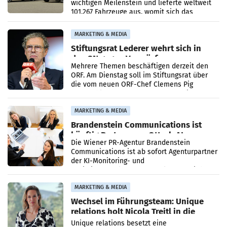
wichtigen Meilenstein und lieferte weltweit
101.267 Fahrzeuge aus, womit sich das
Ergebnis gegenüber Juli 2025 mehr als
verdoppelte (+102
MARKETING & MEDIA
Stiftungsrat Lederer wehrt sich in
den SN gegen Vorwürfe
Mehrere Themen beschäftigen derzeit den
ORF. Am Dienstag soll im Stiftungsrat über
die vom neuen ORF-Chef Clemens Pig
vorgeschlagenen Besetzungen für die
Direktionen abgestimmt werden.
MARKETING & MEDIA
Brandenstein Communications ist
künftig Partner von OtterlyAI
Die Wiener PR-Agentur Brandenstein
Communications ist ab sofort Agenturpartner
der KI-Monitoring- und
Optimierungsplattform OtterlyAI. Damit baut
die Agentur ihr Leistungsportfolio
MARKETING & MEDIA
Wechsel im Führungsteam: Unique
relations holt Nicola Treitl in die
Geschäftsleitung
Unique relations besetzt eine