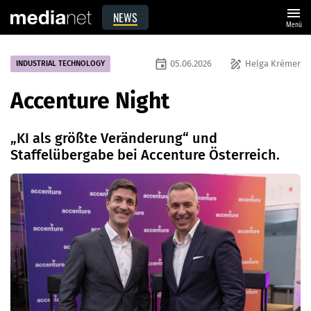
menu
NEWS
Menü
event
draw
05.06.2026
Helga Krémer
INDUSTRIAL TECHNOLOGY
Accenture Night
„KI als größte Veränderung“ und
Staffelübergabe bei Accenture Österreich.