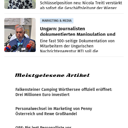
Schlüsselposition neu: Nicola Treitl verstärkt
ab sofort die Geschäftsleitung der Wiener
PR-Agentur an der Seite von Josef Kalina und
Anna Kalina-Mahr.
MARKETING & MEDIA
Ungarn: Journalisten
dokumentierten Manipulation und
Zensur
Eine fast 500-seitige Dokumentation von
Mitarbeitern der Ungarischen
Nachrichtenagentur MTI soll die
systematische Nachrichten-Manipulation und
Zensur bei der Agentur während der Zeit
Meistgelesene Artikel
Falkensteiner Camping Wörthersee offiziell eröffnet:
Drei Millionen Euro investiert
Personalwechsel im Marketing von Penny
Österreich und Rewe Großhandel
ORF: Pig legt Personalliste vor