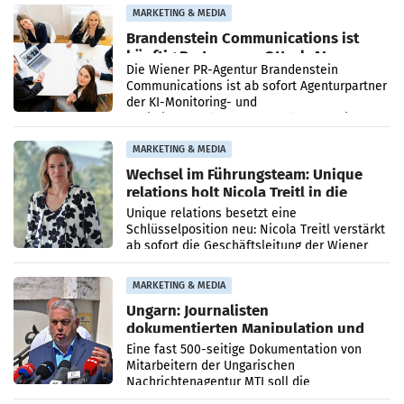
MARKETING & MEDIA
Brandenstein Communications ist
künftig Partner von OtterlyAI
Die Wiener PR-Agentur Brandenstein
Communications ist ab sofort Agenturpartner
der KI-Monitoring- und
Optimierungsplattform OtterlyAI. Damit baut
die Agentur ihr Leistungsportfolio
MARKETING & MEDIA
Wechsel im Führungsteam: Unique
relations holt Nicola Treitl in die
Geschäftsleitung
Unique relations besetzt eine
Schlüsselposition neu: Nicola Treitl verstärkt
ab sofort die Geschäftsleitung der Wiener
PR-Agentur an der Seite von Josef Kalina und
Anna Kalina-Mahr.
MARKETING & MEDIA
Ungarn: Journalisten
dokumentierten Manipulation und
Zensur
Eine fast 500-seitige Dokumentation von
Mitarbeitern der Ungarischen
Nachrichtenagentur MTI soll die
systematische Nachrichten-Manipulation und