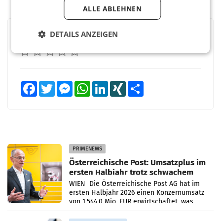
ALLE ABLEHNEN
DETAILS ANZEIGEN
BEWERTEN SIE DIESEN ARTIKEL
Facebook
Twitter
Messenger
WhatsApp
LinkedIn
XING
Teilen
PRIMENEWS
Österreichische Post: Umsatzplus im
ersten Halbjahr trotz schwachem
Briefgeschäft
WIEN Die Österreichische Post AG hat im
ersten Halbjahr 2026 einen Konzernumsatz
von 1.544,0 Mio. EUR erwirtschaftet, was
einem Plus von 3,8 Prozent gegenüber dem
Vergleichszeitraum