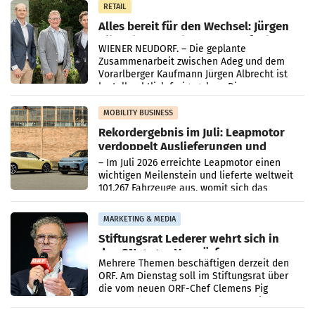
RETAIL
Alles bereit für den Wechsel: Jürgen
Albrecht setzt ab 1.1.2027 auf Adeg
WIENER NEUDORF. – Die geplante
Zusammenarbeit zwischen Adeg und dem
Vorarlberger Kaufmann Jürgen Albrecht ist
kartellrechtlich freigegeben: Die
Bundeswettbewerbsbehörde und der
Bundeskartellanwalt
MOBILITY BUSINESS
Rekordergebnis im Juli: Leapmotor
verdoppelt Auslieferungen und
überschreitet die 100.000er-Marke
– Im Juli 2026 erreichte Leapmotor einen
wichtigen Meilenstein und lieferte weltweit
101.267 Fahrzeuge aus, womit sich das
Ergebnis gegenüber Juli 2025 mehr als
verdoppelte (+102
MARKETING & MEDIA
Stiftungsrat Lederer wehrt sich in
den SN gegen Vorwürfe
Mehrere Themen beschäftigen derzeit den
ORF. Am Dienstag soll im Stiftungsrat über
die vom neuen ORF-Chef Clemens Pig
vorgeschlagenen Besetzungen für die
Direktionen abgestimmt werden.