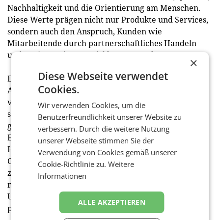
Nachhaltigkeit und die Orientierung am Menschen.
Diese Werte prägen nicht nur Produkte und Services,
sondern auch den Anspruch, Kunden wie
Mitarbeitende durch partnerschaftliches Handeln
und stetige Weiterentwicklung zu stärken.
×
Diese Webseite verwendet
Das neue Headquarter in Laxenburg, in dem erst
Cookies.
Anfang des Monats die feierliche Eröffnung stattfand,
verkörpert diese Philosophie in besonderer Weise: Es
Wir verwenden Cookies, um die
schafft Raum für Austausch, Lernen und Innovation –
Benutzerfreundlichkeit unserer Website zu
ganz im Sinne des Mottos der
verbessern. Durch die weitere Nutzung
Eröffnungsveranstaltung von Toyota Material
unserer Webseite stimmen Sie der
Handling Austria: „Neuer Raum. Neue Impulse.
Verwendung von Cookies gemäß unserer
Gemeinsam mehr bewegen.“ Damit spannt sich
Cookie-Richtlinie zu.
Weitere
zugleich der Bogen zum Markenclaim „Mit Sicherheit
Informationen
mehr bewegen“, der die gelebte Haltung des
Unternehmens über den Veranstaltungstag hinaus
ALLE AKZEPTIEREN
prägnant zusammenfasst.