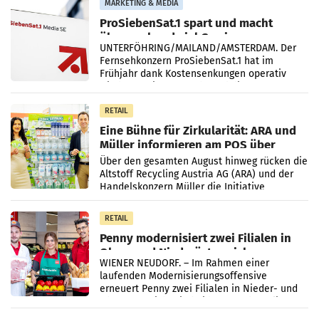
MARKETING & MEDIA
ProSiebenSat.1 spart und macht
überraschend viel Gewinn
UNTERFÖHRING/MAILAND/AMSTERDAM. Der
Fernsehkonzern ProSiebenSat.1 hat im
Frühjahr dank Kostensenkungen operativ
wieder Gewinn gemacht und die
Markterwartung deutlich übertroffen.
RETAIL
Eine Bühne für Zirkularität: ARA und
Müller informieren am POS über
Kreislauffähigkeit
Über den gesamten August hinweg rücken die
Altstoff Recycling Austria AG (ARA) und der
Handelskonzern Müller die Initiative
„Kreislauf-Helden“ in allen österreichischen
Müller-Filialen
RETAIL
Penny modernisiert zwei Filialen in
Ober- und Niederösterreich
WIENER NEUDORF. – Im Rahmen einer
laufenden Modernisierungsoffensive
erneuert Penny zwei Filialen in Nieder- und
Oberösterreich. Die beiden Standorte liegen
in Haag sowie im rund