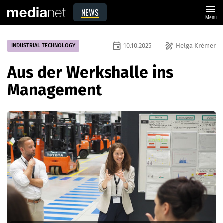
menu
NEWS
Menü
event
draw
10.10.2025
Helga Krémer
INDUSTRIAL TECHNOLOGY
Aus der Werkshalle ins
Management