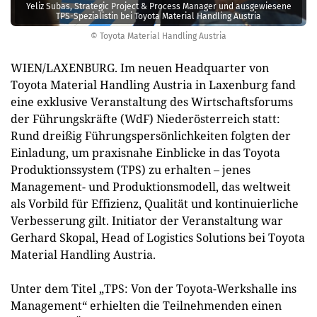
Yeliz Subas, Strategic Project & Process Manager und ausgewiesene
TPS-Spezialistin bei Toyota Material Handling Austria
© Toyota Material Handling Austria
WIEN/LAXENBURG. Im neuen Headquarter von
Toyota Material Handling Austria in Laxenburg fand
eine exklusive Veranstaltung des Wirtschaftsforums
der Führungskräfte (WdF) Niederösterreich statt:
Rund dreißig Führungspersönlichkeiten folgten der
Einladung, um praxisnahe Einblicke in das Toyota
Produktionssystem (TPS) zu erhalten – jenes
Management- und Produktionsmodell, das weltweit
als Vorbild für Effizienz, Qualität und kontinuierliche
Verbesserung gilt. Initiator der Veranstaltung war
Gerhard Skopal, Head of Logistics Solutions bei Toyota
Material Handling Austria.
Unter dem Titel „TPS: Von der Toyota-Werkshalle ins
Management“ erhielten die Teilnehmenden einen