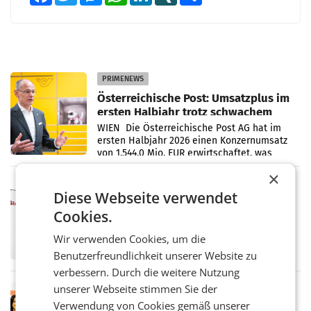
PRIMENEWS
Österreichische Post: Umsatzplus im
ersten Halbjahr trotz schwachem
Briefgeschäft
WIEN Die Österreichische Post AG hat im
ersten Halbjahr 2026 einen Konzernumsatz
von 1.544,0 Mio. EUR erwirtschaftet, was
einem Plus von 3,8 Prozent gegenüber dem
×
Vergleichszeitraum
MARKETING & MEDIA
Diese Webseite verwendet
ProSiebenSat.1 spart und macht
Cookies.
überraschend viel Gewinn
UNTERFÖHRING/MAILAND/AMSTERDAM. Der
Wir verwenden Cookies, um die
Fernsehkonzern ProSiebenSat.1 hat im
Frühjahr dank Kostensenkungen operativ
Benutzerfreundlichkeit unserer Website zu
wieder Gewinn gemacht und die
verbessern. Durch die weitere Nutzung
Markterwartung deutlich übertroffen.
unserer Webseite stimmen Sie der
RETAIL
Verwendung von Cookies gemäß unserer
Eine Bühne für Zirkularität: ARA und