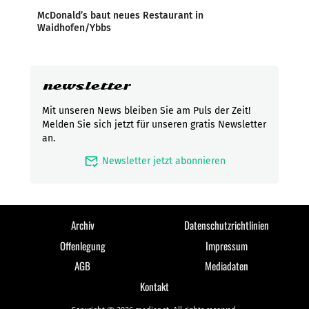
McDonald’s baut neues Restaurant in
Waidhofen/Ybbs
newsletter
Mit unseren News bleiben Sie am Puls der Zeit!
Melden Sie sich jetzt für unseren gratis Newsletter
an.
mark_email_read
Newsletter jetzt abonnieren
Archiv
Datenschutzrichtlinien
Offenlegung
Impressum
AGB
Mediadaten
Kontakt