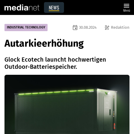
menu
NEWS
Menü
event
draw
30.08.2024
Redaktion
INDUSTRIAL TECHNOLOGY
Autarkieerhöhung
Glock Ecotech launcht hochwertigen
Outdoor-Batteriespeicher.