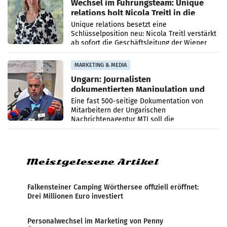
Wechsel im Führungsteam: Unique
relations holt Nicola Treitl in die
Geschäftsleitung
Unique relations besetzt eine
Schlüsselposition neu: Nicola Treitl verstärkt
ab sofort die Geschäftsleitung der Wiener
PR-Agentur an der Seite von Josef Kalina und
Anna Kalina-Mahr.
MARKETING & MEDIA
Ungarn: Journalisten
dokumentierten Manipulation und
Zensur
Eine fast 500-seitige Dokumentation von
Mitarbeitern der Ungarischen
Nachrichtenagentur MTI soll die
systematische Nachrichten-Manipulation und
Zensur bei der Agentur während der Zeit
Meistgelesene Artikel
Falkensteiner Camping Wörthersee offiziell eröffnet:
Drei Millionen Euro investiert
Personalwechsel im Marketing von Penny