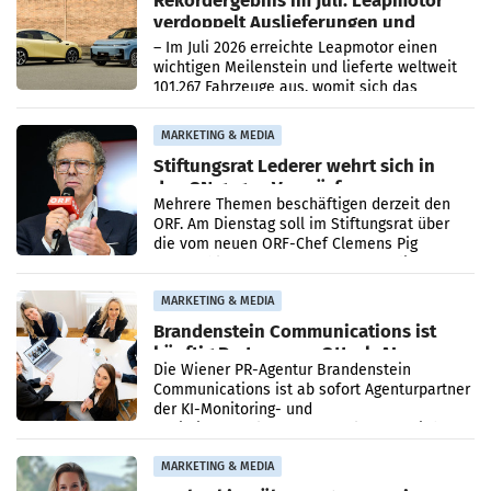
Rekordergebnis im Juli: Leapmotor
verdoppelt Auslieferungen und
überschreitet die 100.000er-Marke
– Im Juli 2026 erreichte Leapmotor einen
wichtigen Meilenstein und lieferte weltweit
101.267 Fahrzeuge aus, womit sich das
Ergebnis gegenüber Juli 2025 mehr als
verdoppelte (+102
MARKETING & MEDIA
Stiftungsrat Lederer wehrt sich in
den SN gegen Vorwürfe
Mehrere Themen beschäftigen derzeit den
ORF. Am Dienstag soll im Stiftungsrat über
die vom neuen ORF-Chef Clemens Pig
vorgeschlagenen Besetzungen für die
Direktionen abgestimmt werden.
MARKETING & MEDIA
Brandenstein Communications ist
künftig Partner von OtterlyAI
Die Wiener PR-Agentur Brandenstein
Communications ist ab sofort Agenturpartner
der KI-Monitoring- und
Optimierungsplattform OtterlyAI. Damit baut
die Agentur ihr Leistungsportfolio
MARKETING & MEDIA