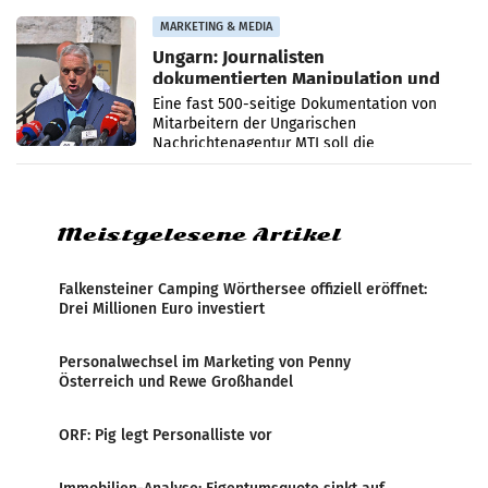
Anna Kalina-Mahr.
MARKETING & MEDIA
Ungarn: Journalisten
dokumentierten Manipulation und
Zensur
Eine fast 500-seitige Dokumentation von
Mitarbeitern der Ungarischen
Nachrichtenagentur MTI soll die
systematische Nachrichten-Manipulation und
Zensur bei der Agentur während der Zeit
Meistgelesene Artikel
Falkensteiner Camping Wörthersee offiziell eröffnet:
Drei Millionen Euro investiert
Personalwechsel im Marketing von Penny
Österreich und Rewe Großhandel
ORF: Pig legt Personalliste vor