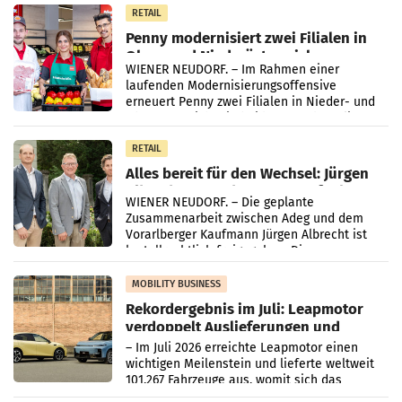
Müller-Filialen
RETAIL
Penny modernisiert zwei Filialen in
Ober- und Niederösterreich
WIENER NEUDORF. – Im Rahmen einer
laufenden Modernisierungsoffensive
erneuert Penny zwei Filialen in Nieder- und
Oberösterreich. Die beiden Standorte liegen
in Haag sowie im rund
RETAIL
Alles bereit für den Wechsel: Jürgen
Albrecht setzt ab 1.1.2027 auf Adeg
WIENER NEUDORF. – Die geplante
Zusammenarbeit zwischen Adeg und dem
Vorarlberger Kaufmann Jürgen Albrecht ist
kartellrechtlich freigegeben: Die
Bundeswettbewerbsbehörde und der
Bundeskartellanwalt
MOBILITY BUSINESS
Rekordergebnis im Juli: Leapmotor
verdoppelt Auslieferungen und
überschreitet die 100.000er-Marke
– Im Juli 2026 erreichte Leapmotor einen
wichtigen Meilenstein und lieferte weltweit
101.267 Fahrzeuge aus, womit sich das
Ergebnis gegenüber Juli 2025 mehr als