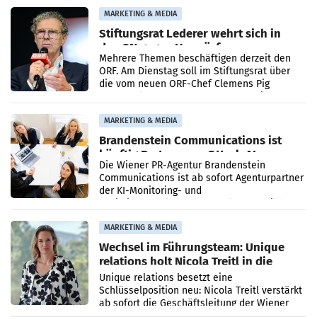
verdoppelte (+102
MARKETING & MEDIA
Stiftungsrat Lederer wehrt sich in
den SN gegen Vorwürfe
Mehrere Themen beschäftigen derzeit den
ORF. Am Dienstag soll im Stiftungsrat über
die vom neuen ORF-Chef Clemens Pig
vorgeschlagenen Besetzungen für die
Direktionen abgestimmt werden.
MARKETING & MEDIA
Brandenstein Communications ist
künftig Partner von OtterlyAI
Die Wiener PR-Agentur Brandenstein
Communications ist ab sofort Agenturpartner
der KI-Monitoring- und
Optimierungsplattform OtterlyAI. Damit baut
die Agentur ihr Leistungsportfolio
MARKETING & MEDIA
Wechsel im Führungsteam: Unique
relations holt Nicola Treitl in die
Geschäftsleitung
Unique relations besetzt eine
Schlüsselposition neu: Nicola Treitl verstärkt
ab sofort die Geschäftsleitung der Wiener
PR-Agentur an der Seite von Josef Kalina und