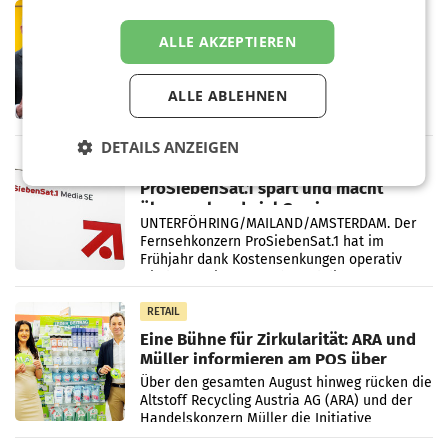
PRIMENEWS
Österreichische Post: Umsatzplus im
ALLE AKZEPTIEREN
ersten Halbjahr trotz schwachem
Briefgeschäft
WIEN Die Österreichische Post AG hat im
ALLE ABLEHNEN
ersten Halbjahr 2026 einen Konzernumsatz
von 1.544,0 Mio. EUR erwirtschaftet, was
einem Plus von 3,8 Prozent gegenüber dem
DETAILS ANZEIGEN
Vergleichszeitraum
MARKETING & MEDIA
ProSiebenSat.1 spart und macht
überraschend viel Gewinn
UNTERFÖHRING/MAILAND/AMSTERDAM. Der
Fernsehkonzern ProSiebenSat.1 hat im
Frühjahr dank Kostensenkungen operativ
wieder Gewinn gemacht und die
Markterwartung deutlich übertroffen.
RETAIL
Eine Bühne für Zirkularität: ARA und
Müller informieren am POS über
Kreislauffähigkeit
Über den gesamten August hinweg rücken die
Altstoff Recycling Austria AG (ARA) und der
Handelskonzern Müller die Initiative
„Kreislauf-Helden“ in allen österreichischen