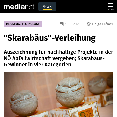
menu
NEWS
Menü
event
draw
15.10.2021
Helga Krémer
INDUSTRIAL TECHNOLOGY
"Skarabäus"-Verleihung
Auszeichnung für nachhaltige Projekte in der
NÖ Abfallwirtschaft vergeben; Skarabäus-
Gewinner in vier Kategorien.