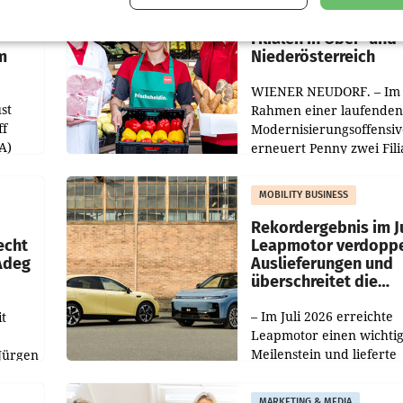
Penny modernisiert 
Filialen in Ober- und
m
Niederösterreich
WIENER NEUDORF. – Im
st
Rahmen einer laufenden
ff
Modernisierungsoffensiv
A)
erneuert Penny zwei Fili
Nieder- und Oberösterre
slauf-
Die beiden Standorte lie
MOBILITY BUSINESS
Haag sowie im rund
ilialen
Rekordergebnis im Ju
echt
Leapmotor verdoppe
 Adeg
Auslieferungen und
überschreitet die
100.000er-Marke
– Im Juli 2026 erreichte
t
Leapmotor einen wichti
Meilenstein und lieferte
Jürgen
weltweit 101.267 Fahrze
ich
aus, womit sich das Erge
MARKETING & MEDIA