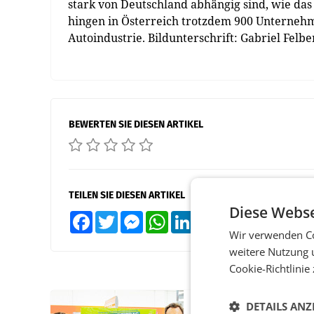
stark von Deutschland abhängig sind, wie das 
hingen in Österreich trotzdem 900 Unternehm
Autoindustrie. Bildunterschrift: Gabriel Felbe
BEWERTEN SIE DIESEN ARTIKEL
TEILEN SIE DIESEN ARTIKEL
Diese Webse
Facebook
Twitter
Messenger
WhatsApp
LinkedIn
XING
Teilen
Wir verwenden Co
weitere Nutzung 
Cookie-Richtlinie
DETAILS ANZ
RETAIL