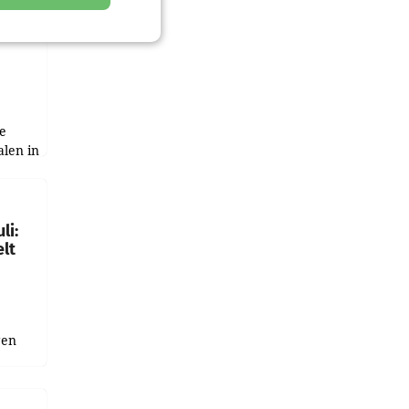
zwei
e
alen in
ich.
gen in
li:
lt
gen
uge
bnis