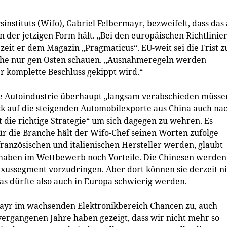
nstituts (Wifo), Gabriel Felbermayr, bezweifelt, dass das
 der jetzigen Form hält. „Bei den europäischen Richtlinie
it er dem Magazin „Pragmaticus“. EU-weit sei die Frist z
he nur gen Osten schauen. „Ausnahmeregeln werden
er komplette Beschluss gekippt wird.“
 Autoindustrie überhaupt „langsam verabschieden müsse
ck auf die steigenden Automobilexporte aus China auch na
ht die richtige Strategie“ um sich dagegen zu wehren. Es
für die Branche hält der Wifo-Chef seinen Worten zufolge
 französischen und italienischen Hersteller werden, glaubt
aben im Wettbewerb noch Vorteile. Die Chinesen werden
xussegment vorzudringen. Aber dort können sie derzeit ni
as dürfte also auch in Europa schwierig werden.
mayr im wachsenden Elektronikbereich Chancen zu, auch
ergangenen Jahre haben gezeigt, dass wir nicht mehr so