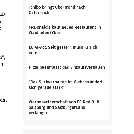
Tchibo bringt Ube-Trend nach
Österreich
 ab
n
u
McDonald’s baut neues Restaurant in
Waidhofen/Ybbs
EU AI-Act: Seit gestern muss KI sich
outen
n“,
ch
Hitze beeinflusst das Einkaufsverhalten
"Das Suchverhalten im Web verändert
sich gerade stark"
cht
Werbepartnerschaft von FC Red Bull
Salzburg und SalzburgerLand
verlängert