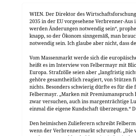
WIEN. Der Direktor des Wirtschaftsforschungsi
2035 in der EU vorgesehene Verbrenner-Aus in
werden Änderungen notwendig sein“, propheze
knapp, so der Ökonom sinngemäß, man brauc
notwendig sein. Ich glaube aber nicht, dass d
Vom Massenmarkt werde sich die europäische
heißt es im Interview von Felbermayr mit Bli
Europa. Strafzölle seien aber „langfristig nic
gehöre gesamtheitlich reagiert, von Stützen 
nichts. Besonders schwierig dürfte es für die
Felbermayr. „Marken mit Premiumanspruch h
zwar versuchen, auch ins margenträchtige Lu
einmal die eigene Kundschaft überzeugen.“ D
Den heimischen Zulieferern schreibt Felber
wenn der Verbrennermarkt schrumpft. „Die v