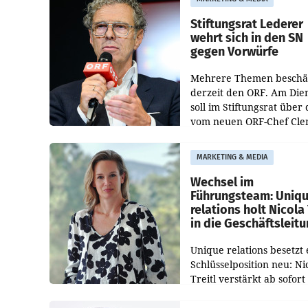
Bundeswettbewerbsbeh
und der Bundeskartellan
Stiftungsrat Lederer
wehrt sich in den SN
gegen Vorwürfe
Mehrere Themen beschä
derzeit den ORF. Am Die
soll im Stiftungsrat über 
vom neuen ORF-Chef Cl
Pig vorgeschlagenen
Besetzungen für die
MARKETING & MEDIA
Direktionen abgestimmt
werden.
Wechsel im
Führungsteam: Uniq
relations holt Nicola 
in die Geschäftsleit
Unique relations besetzt 
Schlüsselposition neu: Ni
Treitl verstärkt ab sofort
Geschäftsleitung der Wi
PR-Agentur an der Seite 