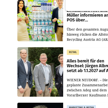
Eine Bühne für
Zirkularität: ARA und
Müller informieren a
POS über
Kreislauffähigkeit
Über den gesamten Augu
hinweg rücken die Altsto
Recycling Austria AG (AR
und der Handelskonzern
Müller die Initiative „Krei
RETAIL
Helden“ in allen
österreichischen Müller-F
Alles bereit für den
Wechsel: Jürgen Albr
setzt ab 1.1.2027 auf
WIENER NEUDORF. – Die
geplante Zusammenarbei
zwischen Adeg und dem
Vorarlberger Kaufmann 
Albrecht ist kartellrechtl
freigegeben: Die
MARKETING & MEDIA