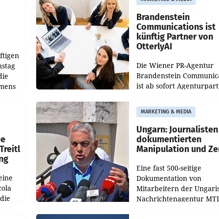
gegenüber Juli 2025 meh
örde
verdoppelte (+102
walt
Brandenstein
Communications ist
künftig Partner von
OtterlyAI
ftigen
Die Wiener PR-Agentur
nstag
Brandenstein Communica
die
ist ab sofort Agenturpar
emens
der KI-Monitoring- und
Optimierungsplattform
MARKETING & MEDIA
OtterlyAI. Damit baut di
Agentur ihr Leistungspor
Ungarn: Journalisten
ue
dokumentierten
Treitl
Manipulation und Ze
ung
Eine fast 500-seitige
eine
Dokumentation von
cola
Mitarbeitern der Ungari
 die
Nachrichtenagentur MTI 
ener
die systematische Nachri
von