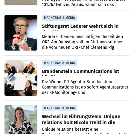
101.267 Fahrzeuge aus, womit sich das
Ergebnis gegenüber Juli 2025 mehr als
verdoppelte (+102
MARKETING & MEDIA
Stiftungsrat Lederer wehrt sich in
den SN gegen Vorwürfe
Mehrere Themen beschäftigen derzeit den
ORF. Am Dienstag soll im Stiftungsrat über
die vom neuen ORF-Chef Clemens Pig
vorgeschlagenen Besetzungen für die
Direktionen abgestimmt werden.
MARKETING & MEDIA
Brandenstein Communications ist
künftig Partner von OtterlyAI
Die Wiener PR-Agentur Brandenstein
Communications ist ab sofort Agenturpartner
der KI-Monitoring- und
Optimierungsplattform OtterlyAI. Damit baut
die Agentur ihr Leistungsportfolio
MARKETING & MEDIA
Wechsel im Führungsteam: Unique
relations holt Nicola Treitl in die
Geschäftsleitung
Unique relations besetzt eine