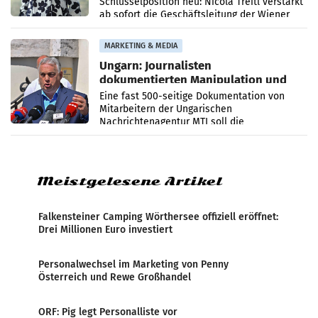
Schlüsselposition neu: Nicola Treitl verstärkt
ab sofort die Geschäftsleitung der Wiener
PR-Agentur an der Seite von Josef Kalina und
Anna Kalina-Mahr.
MARKETING & MEDIA
Ungarn: Journalisten
dokumentierten Manipulation und
Zensur
Eine fast 500-seitige Dokumentation von
Mitarbeitern der Ungarischen
Nachrichtenagentur MTI soll die
systematische Nachrichten-Manipulation und
Zensur bei der Agentur während der Zeit
Meistgelesene Artikel
Falkensteiner Camping Wörthersee offiziell eröffnet:
Drei Millionen Euro investiert
Personalwechsel im Marketing von Penny
Österreich und Rewe Großhandel
ORF: Pig legt Personalliste vor