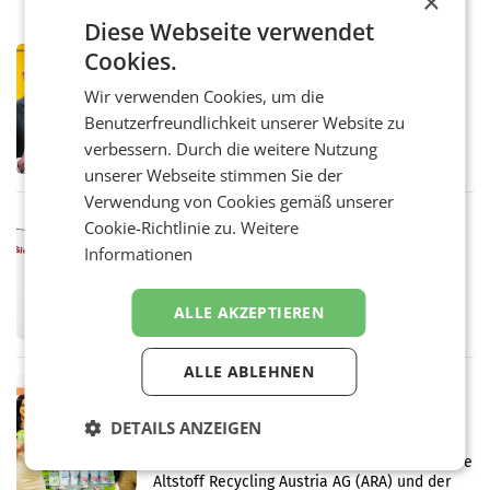
×
Diese Webseite verwendet
Cookies.
PRIMENEWS
Österreichische Post: Umsatzplus im
Wir verwenden Cookies, um die
ersten Halbjahr trotz schwachem
Benutzerfreundlichkeit unserer Website zu
Briefgeschäft
WIEN Die Österreichische Post AG hat im
verbessern. Durch die weitere Nutzung
ersten Halbjahr 2026 einen Konzernumsatz
von 1.544,0 Mio. EUR erwirtschaftet, was
unserer Webseite stimmen Sie der
einem Plus von 3,8 Prozent gegenüber dem
Verwendung von Cookies gemäß unserer
Vergleichszeitraum
MARKETING & MEDIA
Cookie-Richtlinie zu.
Weitere
ProSiebenSat.1 spart und macht
Informationen
überraschend viel Gewinn
UNTERFÖHRING/MAILAND/AMSTERDAM. Der
Fernsehkonzern ProSiebenSat.1 hat im
ALLE AKZEPTIEREN
Frühjahr dank Kostensenkungen operativ
wieder Gewinn gemacht und die
Markterwartung deutlich übertroffen.
ALLE ABLEHNEN
RETAIL
Eine Bühne für Zirkularität: ARA und
DETAILS ANZEIGEN
Müller informieren am POS über
Kreislauffähigkeit
Über den gesamten August hinweg rücken die
Altstoff Recycling Austria AG (ARA) und der