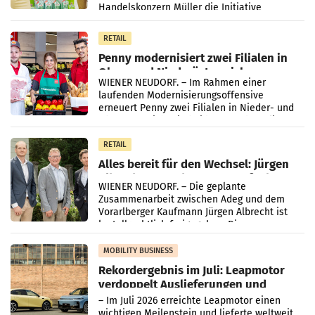
Handelskonzern Müller die Initiative
„Kreislauf-Helden“ in allen österreichischen
Müller-Filialen
RETAIL
Penny modernisiert zwei Filialen in
Ober- und Niederösterreich
WIENER NEUDORF. – Im Rahmen einer
laufenden Modernisierungsoffensive
erneuert Penny zwei Filialen in Nieder- und
Oberösterreich. Die beiden Standorte liegen
in Haag sowie im rund
RETAIL
Alles bereit für den Wechsel: Jürgen
Albrecht setzt ab 1.1.2027 auf Adeg
WIENER NEUDORF. – Die geplante
Zusammenarbeit zwischen Adeg und dem
Vorarlberger Kaufmann Jürgen Albrecht ist
kartellrechtlich freigegeben: Die
Bundeswettbewerbsbehörde und der
Bundeskartellanwalt
MOBILITY BUSINESS
Rekordergebnis im Juli: Leapmotor
verdoppelt Auslieferungen und
überschreitet die 100.000er-Marke
– Im Juli 2026 erreichte Leapmotor einen
wichtigen Meilenstein und lieferte weltweit