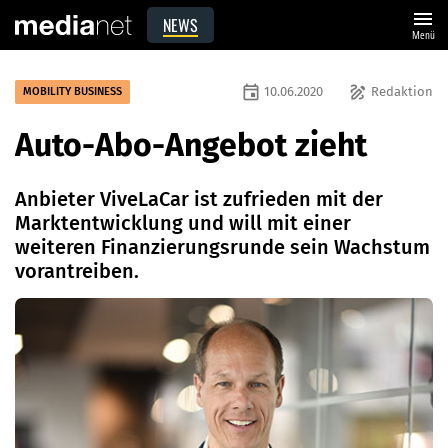
menu
NEWS
Menü
event
draw
10.06.2020
Redaktion
MOBILITY BUSINESS
Auto-Abo-Angebot zieht
Anbieter ViveLaCar ist zufrieden mit der
Marktentwicklung und will mit einer
weiteren Finanzierungsrunde sein Wachstum
vorantreiben.