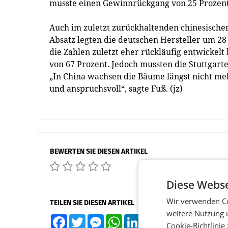
musste einen Gewinnrückgang von 25 Prozen
Auch im zuletzt zurückhaltenden chinesische
Absatz legten die deutschen Hersteller um 28
die Zahlen zuletzt eher rückläufig entwickel
von 67 Prozent. Jedoch mussten die Stuttgarte
„In China wachsen die Bäume längst nicht me
und anspruchsvoll“, sagte Fuß. (jz)
BEWERTEN SIE DIESEN ARTIKEL
Diese Webse
Wir verwenden Co
TEILEN SIE DIESEN ARTIKEL
weitere Nutzung 
Facebook
Twitter
Messenger
WhatsApp
LinkedIn
XING
Teilen
Cookie-Richtlinie