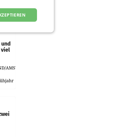
KZEPTIEREN
t und
viel
ND/AMSTERDAM.
rühjahr
h
zwei