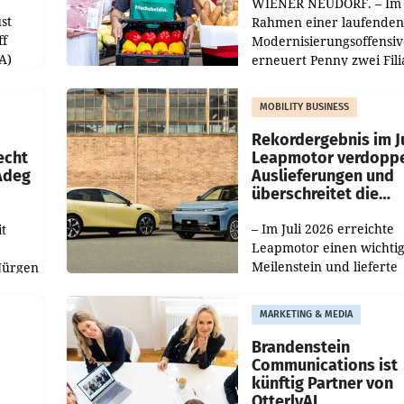
WIENER NEUDORF. – Im
st
Rahmen einer laufenden
ff
Modernisierungsoffensiv
A)
erneuert Penny zwei Fili
Nieder- und Oberösterre
slauf-
Die beiden Standorte lie
MOBILITY BUSINESS
Haag sowie im rund
ilialen
Rekordergebnis im Ju
echt
Leapmotor verdoppe
 Adeg
Auslieferungen und
überschreitet die
100.000er-Marke
– Im Juli 2026 erreichte
t
Leapmotor einen wichti
Meilenstein und lieferte
Jürgen
weltweit 101.267 Fahrze
ich
aus, womit sich das Erge
MARKETING & MEDIA
gegenüber Juli 2025 meh
örde
verdoppelte (+102
walt
Brandenstein
Communications ist
künftig Partner von
OtterlyAI