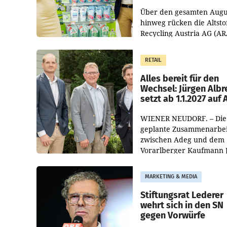
Kreislauffähigkeit
Über den gesamten Augu
hinweg rücken die Altsto
Recycling Austria AG (AR
und der Handelskonzern
Müller die Initiative „Krei
RETAIL
Helden“ in allen
österreichischen Müller-F
Alles bereit für den
Wechsel: Jürgen Albr
setzt ab 1.1.2027 auf
WIENER NEUDORF. – Die
geplante Zusammenarbei
zwischen Adeg und dem
Vorarlberger Kaufmann 
Albrecht ist kartellrechtl
freigegeben: Die
MARKETING & MEDIA
Bundeswettbewerbsbeh
und der Bundeskartellan
Stiftungsrat Lederer
wehrt sich in den SN
gegen Vorwürfe