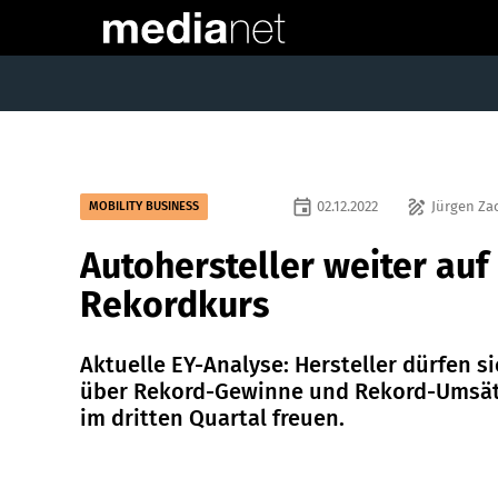
event
draw
02.12.2022
Jürgen Za
MOBILITY BUSINESS
Autohersteller weiter auf
Rekordkurs
Aktuelle EY-Analyse: Hersteller dürfen s
über Rekord-Gewinne und Rekord-Umsä
im dritten Quartal freuen.