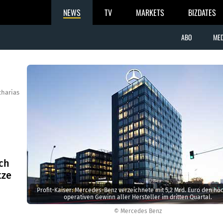
NEWS
TV
MARKETS
BIZDATES
ABO
MED
charias
ich
tze
Profit-Kaiser: Mercedes-Benz verzeichnete mit 5,2 Mrd. Euro den hö
operativen Gewinn aller Hersteller im dritten Quartal.
© Mercedes Benz