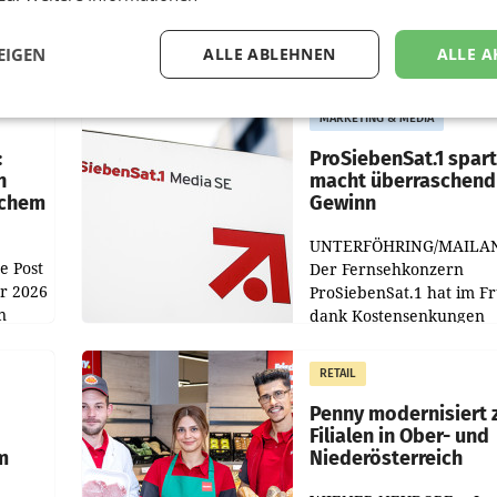
EIGEN
ALLE ABLEHNEN
ALLE A
MARKETING & MEDIA
:
ProSiebenSat.1 spar
n
macht überraschend 
achem
Gewinn
UNTERFÖHRING/MAILA
e Post
Der Fernsehkonzern
hr 2026
ProSiebenSat.1 hat im F
n
dank Kostensenkungen
operativ wieder Gewinn
m Plus
gemacht und die
RETAIL
er
Markterwartung deutlic
übertroffen.
Penny modernisiert 
Filialen in Ober- und
m
Niederösterreich