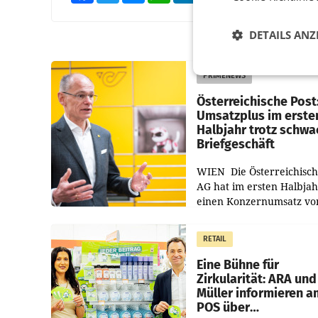
DETAILS ANZ
PRIMENEWS
Österreichische Post
Umsatzplus im erste
Halbjahr trotz schw
Briefgeschäft
WIEN Die Österreichisch
AG hat im ersten Halbja
einen Konzernumsatz vo
1.544,0 Mio. EUR
erwirtschaftet, was eine
RETAIL
von 3,8 Prozent gegenüb
dem Vergleichszeitraum
Eine Bühne für
Zirkularität: ARA und
Müller informieren a
POS über