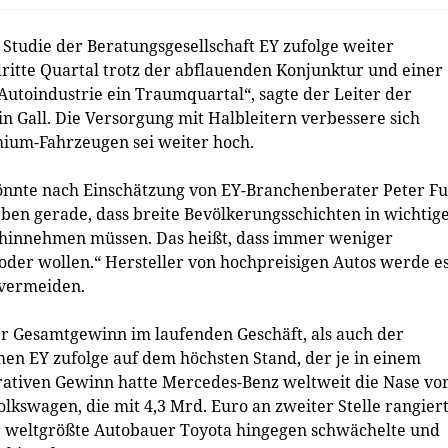
Studie der Beratungsgesellschaft EY zufolge weiter
ritte Quartal trotz der abflauenden Konjunktur und einer
Autoindustrie ein Traumquartal“, sagte der Leiter der
n Gall. Die Versorgung mit Halbleitern verbessere sich
ium-Fahrzeugen sei weiter hoch.
könnte nach Einschätzung von EY-Branchenberater Peter F
eben gerade, dass breite Bevölkerungsschichten in wichtig
 hinnehmen müssen. Das heißt, dass immer weniger
oder wollen.“ Hersteller von hochpreisigen Autos werde e
 vermeiden.
r Gesamtgewinn im laufenden Geschäft, als auch der
n EY zufolge auf dem höchsten Stand, der je in einem
rativen Gewinn hatte Mercedes-Benz weltweit die Nase vo
olkswagen, die mit 4,3 Mrd. Euro an zweiter Stelle rangier
r weltgrößte Autobauer Toyota hingegen schwächelte und