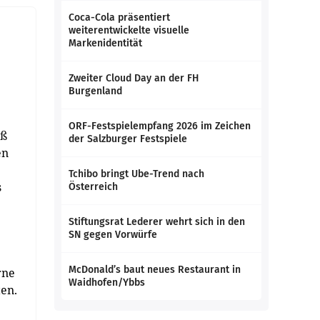
Coca-Cola präsentiert
weiterentwickelte visuelle
Markenidentität
Zweiter Cloud Day an der FH
Burgenland
ORF-Festspielempfang 2026 im Zeichen
uß
der Salzburger Festspiele
en
Tchibo bringt Ube-Trend nach
s
Österreich
Stiftungsrat Lederer wehrt sich in den
SN gegen Vorwürfe
McDonald’s baut neues Restaurant in
rne
Waidhofen/Ybbs
ten.