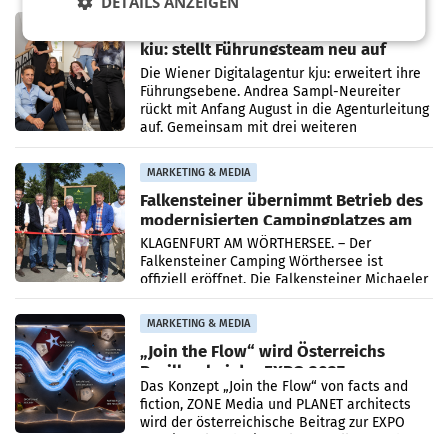
DETAILS ANZEIGEN
Risikomanagement und bei
Transformationsprojekten
MARKETING & MEDIA
kju: stellt Führungsteam neu auf
Die Wiener Digitalagentur kju: erweitert ihre
Führungsebene. Andrea Sampl-Neureiter
rückt mit Anfang August in die Agenturleitung
auf. Gemeinsam mit drei weiteren
Neubesetzungen entsteht
MARKETING & MEDIA
Falkensteiner übernimmt Betrieb des
modernisierten Campingplatzes am
Wörthersee
KLAGENFURT AM WÖRTHERSEE. – Der
Falkensteiner Camping Wörthersee ist
offiziell eröffnet. Die Falkensteiner Michaeler
Tourism Group (FMTG) und die Stadtwerke
Klagenfurt haben den
MARKETING & MEDIA
„Join the Flow“ wird Österreichs
Pavillon bei der EXPO 2027
Das Konzept „Join the Flow“ von facts and
fiction, ZONE Media und PLANET architects
wird der österreichische Beitrag zur EXPO
2027 in Belgrad. Die Weltausstellung findet