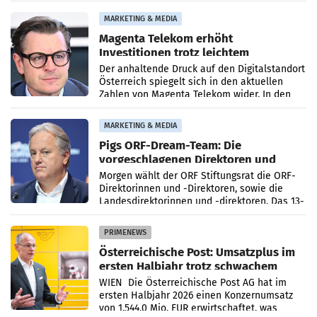
von 15.
MARKETING & MEDIA
Magenta Telekom erhöht
Investitionen trotz leichtem
Umsatzrückgang
Der anhaltende Druck auf den Digitalstandort
Österreich spiegelt sich in den aktuellen
Zahlen von Magenta Telekom wider. In den
ersten sechs Monaten des laufenden Jahres
verzeichnete
MARKETING & MEDIA
Pigs ORF-Dream-Team: Die
vorgeschlagenen Direktoren und
Direktorinnen
Morgen wählt der ORF Stiftungsrat die ORF-
Direktorinnen und -Direktoren, sowie die
Landesdirektorinnen und -direktoren. Das 13-
köpfige Wunschteam des ab 1. Jänner 2027
amtierenden
PRIMENEWS
Österreichische Post: Umsatzplus im
ersten Halbjahr trotz schwachem
Briefgeschäft
WIEN Die Österreichische Post AG hat im
ersten Halbjahr 2026 einen Konzernumsatz
von 1.544,0 Mio. EUR erwirtschaftet, was