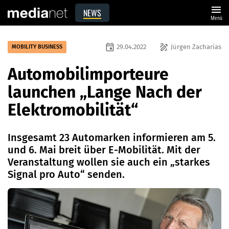
menu
NEWS
Menü
event
draw
29.04.2022
Jürgen Zacharias
MOBILITY BUSINESS
Automobilimporteure
launchen „Lange Nach der
Elektromobilität“
Insgesamt 23 Automarken informieren am 5.
und 6. Mai breit über E-Mobilität. Mit der
Veranstaltung wollen sie auch ein „starkes
Signal pro Auto“ senden.