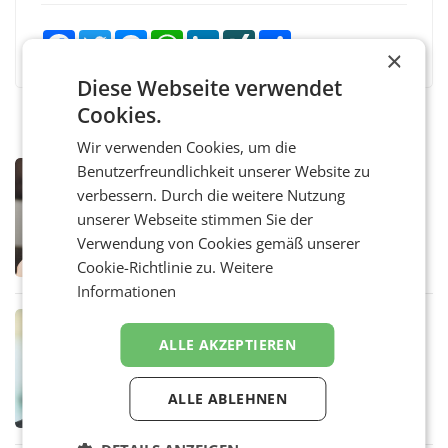
Facebook
Twitter
Messenger
WhatsApp
LinkedIn
XING
Teilen
×
Diese Webseite verwendet
Cookies.
Wir verwenden Cookies, um die
Benutzerfreundlichkeit unserer Website zu
MARKETING & MEDIA
verbessern. Durch die weitere Nutzung
ORF weist Berichte über Abschaltung
von TV- und Radioempfang zurück
unserer Webseite stimmen Sie der
– Der ORF weist eine Berichterstattung der
Verwendung von Cookies gemäß unserer
„Kronen Zeitung“ und eine Aussendung der
Cookie-Richtlinie zu.
Weitere
FPÖ zur geplanten Optimierung seines
terrestrischen Sendernetzes zurück. Die
Informationen
Darstellung,
MARKETING & MEDIA
ALLE AKZEPTIEREN
Sebastian Knabl wird Partner bei EY
Österreich
WIEN.Sebastian Knabl wird Partner bei EY
Österreich. In seiner neuen Funktion soll er
ALLE ABLEHNEN
Banken und Finanzinstitute bei
regulatorischen Anforderungen, im