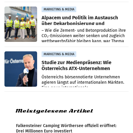
einem Plus von 3,8 Prozent gegenüber dem
Vergleichszeitraum
MARKETING & MEDIA
Alpacem und Politik im Austausch
über Dekarbonisierung und
Energiepreise
– Wie die Zement- und Betonproduktion ihre
CO₂-Emissionen weiter senken und zugleich
wettbewerbsfähig bleiben kann, war Thema
eines Treffens zwischen Staatssekretärin
Elisabeth
MARKETING & MEDIA
Studie zur Medienpräsenz: Wie
Österreichs ATX-Unternehmen
international wahrgenommen
Österreichs börsennotierte Unternehmen
werden
agieren längst auf internationalen Märkten.
Eine neue internationale
Medienresonanzanalyse untersucht die
weltweite Berichterstattung über
Meistgelesene Artikel
Falkensteiner Camping Wörthersee offiziell eröffnet:
Drei Millionen Euro investiert