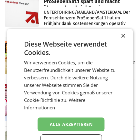
ProSiebenSat.1 spart und macht
überraschend viel Gewinn
UNTERFÖHRING/MAILAND/AMSTERDAM. Der
Fernsehkonzern ProSiebenSat.1 hat im
Frühjahr dank Kostensenkungen operativ
wieder Gewinn gemacht und die
×
Markterwartung deutlich übertroffen.
RETAIL
Diese Webseite verwendet
Eine Bühne für Zirkularität: ARA und
Cookies.
Müller informieren am POS über
Kreislauffähigkeit
Wir verwenden Cookies, um die
Über den gesamten August hinweg rücken die
Altstoff Recycling Austria AG (ARA) und der
Benutzerfreundlichkeit unserer Website zu
Handelskonzern Müller die Initiative
verbessern. Durch die weitere Nutzung
„Kreislauf-Helden“ in allen österreichischen
unserer Webseite stimmen Sie der
Müller-Filialen
RETAIL
Verwendung von Cookies gemäß unserer
Penny modernisiert zwei Filialen in
Cookie-Richtlinie zu.
Weitere
Ober- und Niederösterreich
WIENER NEUDORF. – Im Rahmen einer
Informationen
laufenden Modernisierungsoffensive
erneuert Penny zwei Filialen in Nieder- und
Oberösterreich. Die beiden Standorte liegen
ALLE AKZEPTIEREN
in Haag sowie im rund
RETAIL