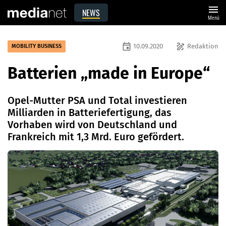
menu
NEWS
Menü
event
draw
10.09.2020
Redaktion
MOBILITY BUSINESS
Batterien „made in Europe“
Opel-Mutter PSA und Total investieren
Milliarden in Batteriefertigung, das
Vorhaben wird von Deutschland und
Frankreich mit 1,3 Mrd. Euro gefördert.