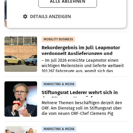
ALLE ABLEHNEN
Alles bereit für den Wechsel: Jürgen
Albrecht setzt ab 1.1.2027 auf Adeg
WIENER NEUDORF. – Die geplante
DETAILS ANZEIGEN
Zusammenarbeit zwischen Adeg und dem
Vorarlberger Kaufmann Jürgen Albrecht ist
kartellrechtlich freigegeben: Die
Bundeswettbewerbsbehörde und der
Bundeskartellanwalt
MOBILITY BUSINESS
Rekordergebnis im Juli: Leapmotor
verdoppelt Auslieferungen und
überschreitet die 100.000er-Marke
– Im Juli 2026 erreichte Leapmotor einen
wichtigen Meilenstein und lieferte weltweit
101.267 Fahrzeuge aus, womit sich das
Ergebnis gegenüber Juli 2025 mehr als
verdoppelte (+102
MARKETING & MEDIA
Stiftungsrat Lederer wehrt sich in
den SN gegen Vorwürfe
Mehrere Themen beschäftigen derzeit den
ORF. Am Dienstag soll im Stiftungsrat über
die vom neuen ORF-Chef Clemens Pig
vorgeschlagenen Besetzungen für die
Direktionen abgestimmt werden.
MARKETING & MEDIA