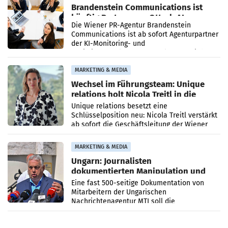
Brandenstein Communications ist
künftig Partner von OtterlyAI
Die Wiener PR-Agentur Brandenstein
Communications ist ab sofort Agenturpartner
der KI-Monitoring- und
Optimierungsplattform OtterlyAI. Damit baut
die Agentur ihr Leistungsportfolio
MARKETING & MEDIA
Wechsel im Führungsteam: Unique
relations holt Nicola Treitl in die
Geschäftsleitung
Unique relations besetzt eine
Schlüsselposition neu: Nicola Treitl verstärkt
ab sofort die Geschäftsleitung der Wiener
PR-Agentur an der Seite von Josef Kalina und
Anna Kalina-Mahr.
MARKETING & MEDIA
Ungarn: Journalisten
dokumentierten Manipulation und
Zensur
Eine fast 500-seitige Dokumentation von
Mitarbeitern der Ungarischen
Nachrichtenagentur MTI soll die
systematische Nachrichten-Manipulation und
Zensur bei der Agentur während der Zeit