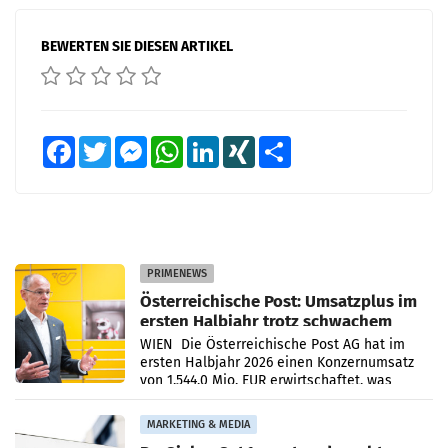
BEWERTEN SIE DIESEN ARTIKEL
Facebook
Twitter
Messenger
WhatsApp
LinkedIn
XING
Teilen
PRIMENEWS
Österreichische Post: Umsatzplus im
ersten Halbjahr trotz schwachem
Briefgeschäft
WIEN Die Österreichische Post AG hat im
ersten Halbjahr 2026 einen Konzernumsatz
von 1.544,0 Mio. EUR erwirtschaftet, was
einem Plus von 3,8 Prozent gegenüber dem
Vergleichszeitraum
MARKETING & MEDIA