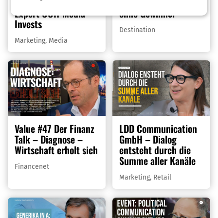
OOHA-Studio –
Tourismus – Boom
Expert OOH-Media
ohne Gewinner
Invests
Destination
Marketing
,
Media
Value #47 Der Finanz
LDD Communication
Talk – Diagnose –
GmbH – Dialog
Wirtschaft erholt sich
entsteht durch die
Summe aller Kanäle
Financenet
Marketing
,
Retail