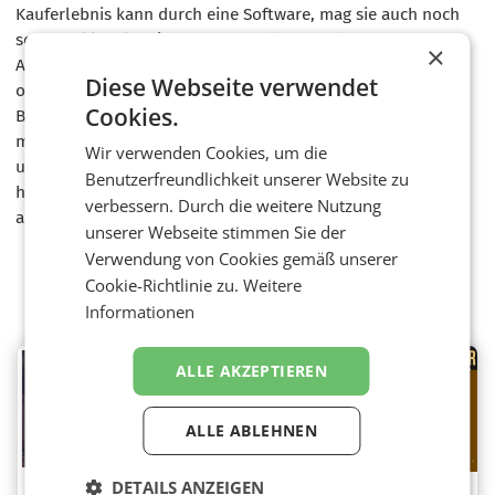
Kauferlebnis kann durch eine Software, mag sie auch noch
so ausgeklügelt sein, ersetzt werden.“ Auch Germanos
×
Athanasiadis, Herausgeber medianet Verlag zeigt sich
Diese Webseite verwendet
optimistisch: „Qualität, Tradition, Fleiß, harte Arbeit,
Cookies.
Beharrlichkeit, Sympathie und Kompetenz – genau das
macht den Unterschied aus. Dem wollen wir auch mit
Wir verwenden Cookies, um die
unseren
Shopping Guide Awards
Rechnung tragen und
Benutzerfreundlichkeit unserer Website zu
haben gestern Abend herausragende Betriebe damit
verbessern. Durch die weitere Nutzung
ausgezeichnet“.
unserer Webseite stimmen Sie der
Verwendung von Cookies gemäß unserer
Cookie-Richtlinie zu.
Weitere
Weitere Videos
Informationen
ALLE AKZEPTIEREN
ALLE ABLEHNEN
DETAILS ANZEIGEN