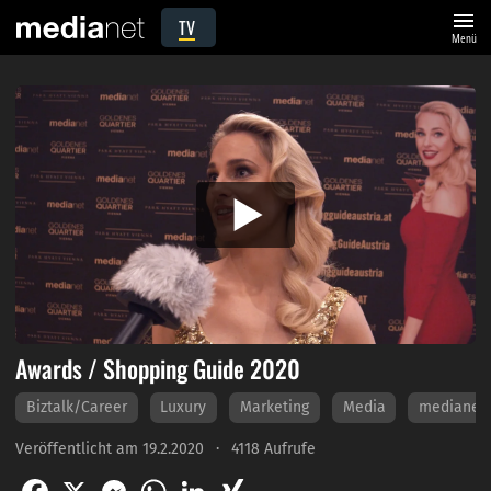
menu
TV
Menü
Awards / Shopping Guide 2020
Biztalk/Career
Luxury
Marketing
Media
medianet
Veröffentlicht am 19.2.2020
4118 Aufrufe
Facebook
X
Messenger
WhatsApp
LinkedIn
XING