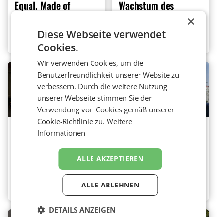
Equal. Made of
Wachstum des
Numbers.
Geschäfts der Kunden
×
Diese Webseite verwendet
Biztalk/Career
,
Marketing
,
Marketing
Media
,
medianet
Cookies.
Wir verwenden Cookies, um die
Benutzerfreundlichkeit unserer Website zu
verbessern. Durch die weitere Nutzung
unserer Webseite stimmen Sie der
Verwendung von Cookies gemäß unserer
Cookie-Richtlinie zu.
Weitere
Young Enterprises
Out of Home Studio –
Informationen
Media GmbH – Junge
OOHA-Award 2026
Menschen ohne
Marketing
,
Media
ALLE AKZEPTIEREN
Social Media
erreichen
ALLE ABLEHNEN
Marketing
,
Media
DETAILS ANZEIGEN