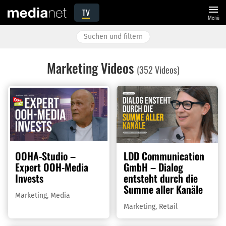
menu
TV
Menü
Marketing Videos
(352 Videos)
OOHA-Studio –
LDD Communication
Expert OOH-Media
GmbH – Dialog
Invests
entsteht durch die
Summe aller Kanäle
Marketing
,
Media
Marketing
,
Retail