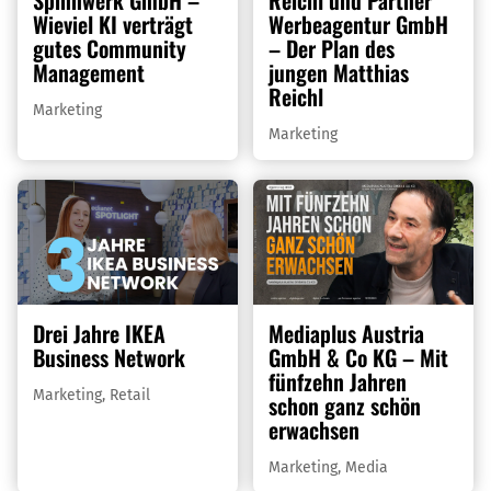
Spinnwerk GmbH –
Reichl und Partner
Wieviel KI verträgt
Werbeagentur GmbH
gutes Community
– Der Plan des
Management
jungen Matthias
Reichl
Marketing
Marketing
Drei Jahre IKEA
Mediaplus Austria
Business Network
GmbH & Co KG – Mit
fünfzehn Jahren
Marketing
,
Retail
schon ganz schön
erwachsen
Marketing
,
Media