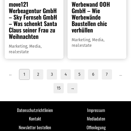
move121
Werbewand OOH
Werbeagentur GmbH
GmbH – Wie
– Sky Fernseh GmbH
Werbewände
– Was schenkt Santa
Baustellen chic
Claus seiner Frau zu
verhüllen
Weihnachten
Marketing
,
Media
,
real:estate
Marketing
,
Media
,
real:estate
←
1
2
3
4
5
6
7
...
15
→
Datenschutzrichtlinien
Impressum
Kontakt
Mediadaten
Newsletter bestellen
Offenlegung