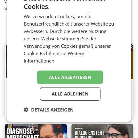
viele Sorgengesichter aus der Immobranche wieder zum
Cookies.
Schmunzeln gebracht.
Wir verwenden Cookies, um die
Benutzerfreundlichkeit unserer Website zu
Weitere Videos
verbessern. Durch die weitere Nutzung
unserer Webseite stimmen Sie der
Verwendung von Cookies gemäß unserer
Cookie-Richtlinie zu.
Weitere
Informationen
ALLE AKZEPTIEREN
OOHA-Studio –
Tourismus – Boom
Expert OOH-Media
ohne Gewinner
ALLE ABLEHNEN
Invests
Destination
DETAILS ANZEIGEN
Marketing
,
Media