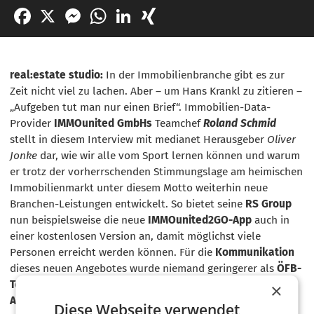
Facebook
X
Messenger
WhatsApp
LinkedIn
XING
real:estate studio:
In der Immobilienbranche gibt es zur
Zeit nicht viel zu lachen. Aber – um Hans Krankl zu zitieren –
„Aufgeben tut man nur einen Brief“. Immobilien-Data-
Provider
IMMOunited GmbHs
Teamchef
Roland Schmid
stellt in diesem Interview mit medianet Herausgeber
Oliver
Jonke
dar, wie wir alle vom Sport lernen können und warum
er trotz der vorherrschenden Stimmungslage am heimischen
Immobilienmarkt unter diesem Motto weiterhin neue
Branchen-Leistungen entwickelt. So bietet seine
RS Group
nun beispielsweise die neue
IMMOunited2GO-App
auch in
einer kostenlosen Version an, damit möglichst viele
Personen erreicht werden können. Für die
Kommunikation
dieses neuen Angebotes wurde niemand geringerer als
ÖFB-
Teamchef Ralf Rangnick
sowie Inter
Mailand-Star Marko
×
Arnautović
gewonnen. Der daraus entstandene
TV Spot
hat
Diese Webseite verwendet