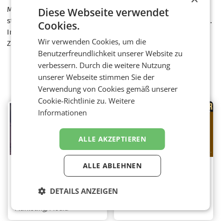
Marktplatzanbieter – optimiert Nexi Geschäftsabläufe im
Diese Webseite verwendet
stationären Handel, E-Commerce und Omnichannel-Handel.
Cookies.
In Österreich hat Nexi ihre Wurzeln im etablierten
Wir verwenden Cookies, um die
Zahlungsdienstleister Concardis.
Benutzerfreundlichkeit unserer Website zu
verbessern. Durch die weitere Nutzung
unserer Webseite stimmen Sie der
Weitere Videos
Verwendung von Cookies gemäß unserer
Cookie-Richtlinie zu.
Weitere
Informationen
ALLE AKZEPTIEREN
ALLE ABLEHNEN
OOHA-Studio –
Tourismus – Boom
Expert OOH-Media
ohne Gewinner
Invests
DETAILS ANZEIGEN
Destination
Marketing
,
Media