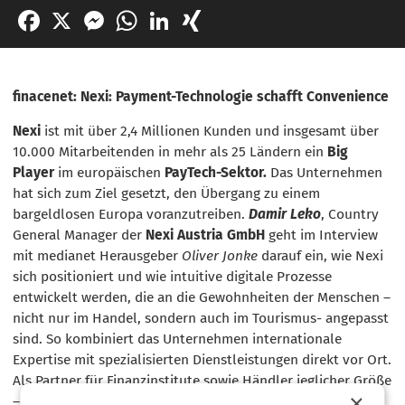
Facebook
X
Messenger
WhatsApp
LinkedIn
XING
finacenet: Nexi: Payment-Technologie schafft Convenience
Nexi
ist mit über 2,4 Millionen Kunden und insgesamt über
10.000 Mitarbeitenden in mehr als 25 Ländern ein
Big
Player
im europäischen
PayTech-Sektor.
Das Unternehmen
hat sich zum Ziel gesetzt, den Übergang zu einem
bargeldlosen Europa voranzutreiben.
Damir Leko
, Country
General Manager der
Nexi Austria GmbH
geht im Interview
mit medianet Herausgeber
Oliver Jonke
darauf ein, wie Nexi
sich positioniert und wie intuitive digitale Prozesse
entwickelt werden, die an die Gewohnheiten der Menschen –
nicht nur im Handel, sondern auch im Tourismus- angepasst
sind. So kombiniert das Unternehmen internationale
Expertise mit spezialisierten Dienstleistungen direkt vor Ort.
Als Partner für Finanzinstitute sowie Händler jeglicher Größe
×
– vom lokalen Mittelstand bis zum großen