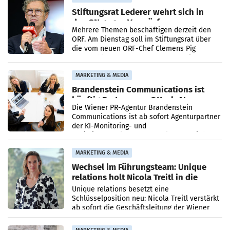
Stiftungsrat Lederer wehrt sich in
den SN gegen Vorwürfe
Mehrere Themen beschäftigen derzeit den
ORF. Am Dienstag soll im Stiftungsrat über
die vom neuen ORF-Chef Clemens Pig
vorgeschlagenen Besetzungen für die
Direktionen abgestimmt werden.
MARKETING & MEDIA
Brandenstein Communications ist
künftig Partner von OtterlyAI
Die Wiener PR-Agentur Brandenstein
Communications ist ab sofort Agenturpartner
der KI-Monitoring- und
Optimierungsplattform OtterlyAI. Damit baut
die Agentur ihr Leistungsportfolio
MARKETING & MEDIA
Wechsel im Führungsteam: Unique
relations holt Nicola Treitl in die
Geschäftsleitung
Unique relations besetzt eine
Schlüsselposition neu: Nicola Treitl verstärkt
ab sofort die Geschäftsleitung der Wiener
PR-Agentur an der Seite von Josef Kalina und
Anna Kalina-Mahr.