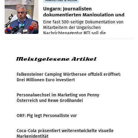
MARKETING & MEDIA
Ungarn: Journalisten
dokumentierten Manipulation und
Zensur
Eine fast 500-seitige Dokumentation von
Mitarbeitern der Ungarischen
Nachrichtenagentur MTI soll die
systematische Nachrichten-Manipulation und
Zensur bei der Agentur während der Zeit
Meistgelesene Artikel
Falkensteiner Camping Wörthersee offiziell eröffnet:
Drei Millionen Euro investiert
Personalwechsel im Marketing von Penny
Österreich und Rewe Großhandel
ORF: Pig legt Personalliste vor
Coca-Cola präsentiert weiterentwickelte visuelle
Markenidentität