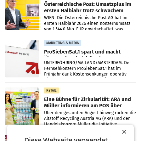
Österreichische Post: Umsatzplus im
ersten Halbjahr trotz schwachem
Briefgeschäft
WIEN Die Österreichische Post AG hat im
ersten Halbjahr 2026 einen Konzernumsatz
von 1.544,0 Mio. EUR erwirtschaftet, was
einem Plus von 3,8 Prozent gegenüber dem
Vergleichszeitraum
MARKETING & MEDIA
ProSiebenSat.1 spart und macht
überraschend viel Gewinn
UNTERFÖHRING/MAILAND/AMSTERDAM. Der
Fernsehkonzern ProSiebenSat.1 hat im
Frühjahr dank Kostensenkungen operativ
wieder Gewinn gemacht und die
Markterwartung deutlich übertroffen.
RETAIL
Eine Bühne für Zirkularität: ARA und
Müller informieren am POS über
Kreislauffähigkeit
Über den gesamten August hinweg rücken die
Altstoff Recycling Austria AG (ARA) und der
Handelskonzern Müller die Initiative
×
„Kreislauf-Helden“ in allen österreichischen
Müller-Filialen
Diese Webseite verwendet
RETAIL