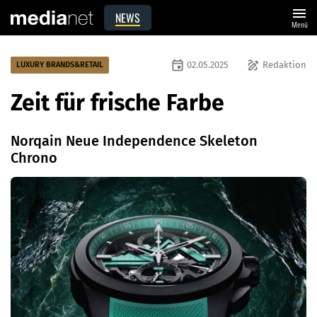
menu
NEWS
Menü
event
draw
02.05.2025
Redaktion
LUXURY BRANDS&RETAIL
Zeit für frische Farbe
Norqain Neue Independence Skeleton
Chrono