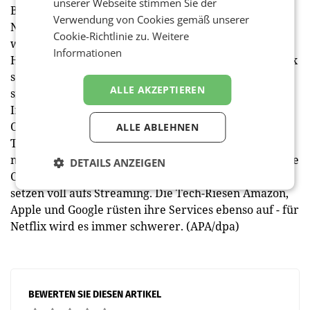
unserer Webseite stimmen Sie der
Blockbuster, der im Jahr 2000 die Übernahme von
Verwendung von Cookies gemäß unserer
Netflix zum heute geradezu lächerlich gering
Cookie-Richtlinie zu.
Weitere
wirkenden Preis von 50 Mio. USD ablehnte, erkannte
Informationen
Hastings die Zeichen der Zeit. DVDs spielen für Netflix
seit Jahren schon keine Rolle mehr, seit 2007 dreht
ALLE AKZEPTIEREN
sich alles ums Streaming. Während Blockbuster 2010
Insolvenz anmeldete, wurde Netflix als Pionier der
Online-Videodienste zum großen Schreck des Kabel-
ALLE ABLEHNEN
TVs. Inzwischen schlägt das Imperium aber zurück -
nicht nur Disney, auch die großen US-Medienkonzerne
DETAILS ANZEIGEN
Comcast, Paramount und Warner Bros. Discovery
setzen voll aufs Streaming. Die Tech-Riesen Amazon,
Apple und Google rüsten ihre Services ebenso auf - für
Netflix wird es immer schwerer. (APA/dpa)
BEWERTEN SIE DIESEN ARTIKEL