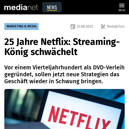
menu
NEWS
Menü
event
draw
23.08.2022
Redaktion
MARKETING & MEDIA
25 Jahre Netflix: Streaming-
König schwächelt
Vor einem Vierteljahrhundert als DVD-Verleih
gegründet, sollen jetzt neue Strategien das
Geschäft wieder in Schwung bringen.