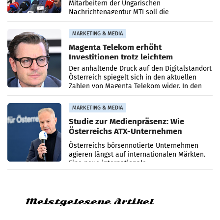
Mitarbeitern der Ungarischen
Nachrichtenagentur MTI soll die
systematische Nachrichten-Manipulation und
Zensur bei der Agentur während der Zeit
MARKETING & MEDIA
Magenta Telekom erhöht
Investitionen trotz leichtem
Umsatzrückgang
Der anhaltende Druck auf den Digitalstandort
Österreich spiegelt sich in den aktuellen
Zahlen von Magenta Telekom wider. In den
ersten sechs Monaten des laufenden Jahres
verzeichnete
MARKETING & MEDIA
Studie zur Medienpräsenz: Wie
Österreichs ATX-Unternehmen
international wahrgenommen
Österreichs börsennotierte Unternehmen
werden
agieren längst auf internationalen Märkten.
Eine neue internationale
Medienresonanzanalyse untersucht die
weltweite Berichterstattung über
Meistgelesene Artikel