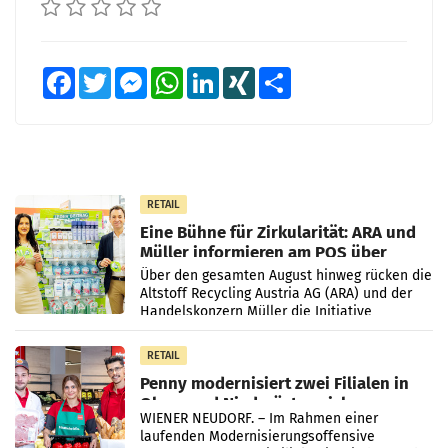
Facebook
Twitter
Messenger
WhatsApp
LinkedIn
XING
Teilen
RETAIL
Eine Bühne für Zirkularität: ARA und
Müller informieren am POS über
Kreislauffähigkeit
Über den gesamten August hinweg rücken die
Altstoff Recycling Austria AG (ARA) und der
Handelskonzern Müller die Initiative
„Kreislauf-Helden“ in allen österreichischen
Müller-Filialen
RETAIL
Penny modernisiert zwei Filialen in
Ober- und Niederösterreich
WIENER NEUDORF. – Im Rahmen einer
laufenden Modernisierungsoffensive