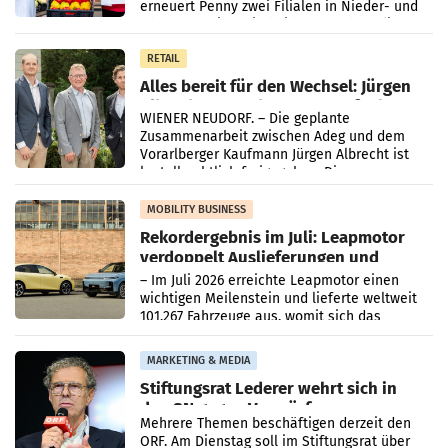
erneuert Penny zwei Filialen in Nieder- und
Oberösterreich. Die beiden Standorte liegen
in Haag sowie im rund
RETAIL
Alles bereit für den Wechsel: Jürgen
Albrecht setzt ab 1.1.2027 auf Adeg
WIENER NEUDORF. – Die geplante
Zusammenarbeit zwischen Adeg und dem
Vorarlberger Kaufmann Jürgen Albrecht ist
kartellrechtlich freigegeben: Die
Bundeswettbewerbsbehörde und der
Bundeskartellanwalt
MOBILITY BUSINESS
Rekordergebnis im Juli: Leapmotor
verdoppelt Auslieferungen und
überschreitet die 100.000er-Marke
– Im Juli 2026 erreichte Leapmotor einen
wichtigen Meilenstein und lieferte weltweit
101.267 Fahrzeuge aus, womit sich das
Ergebnis gegenüber Juli 2025 mehr als
verdoppelte (+102
MARKETING & MEDIA
Stiftungsrat Lederer wehrt sich in
den SN gegen Vorwürfe
Mehrere Themen beschäftigen derzeit den
ORF. Am Dienstag soll im Stiftungsrat über