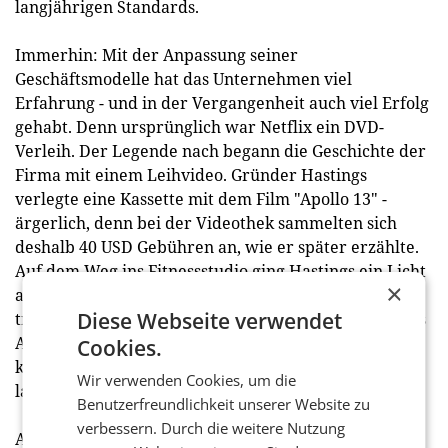
langjährigen Standards.
Immerhin: Mit der Anpassung seiner
Geschäftsmodelle hat das Unternehmen viel
Erfahrung - und in der Vergangenheit auch viel Erfolg
gehabt. Denn ursprünglich war Netflix ein DVD-
Verleih. Der Legende nach begann die Geschichte der
Firma mit einem Leihvideo. Gründer Hastings
verlegte eine Kassette mit dem Film "Apollo 13" -
ärgerlich, denn bei der Videothek sammelten sich
deshalb 40 USD Gebühren an, wie er später erzählte.
Auf dem Weg ins Fitnessstudio ging Hastings ein Licht
×
auf: Für 40 USD im Monat kann man dort so viel
Diese Webseite verwendet
trainieren, wie man will. Damit stand die Idee für das
Abo-Modell von Netflix: Für eine monatliche Gebühr
Cookies.
konnte man sich so viele DVDs per Post kommen
Wir verwenden Cookies, um die
lassen, wie man im Monat schaffte.
Benutzerfreundlichkeit unserer Website zu
verbessern. Durch die weitere Nutzung
Aber anders als etwa der Videotheken-Gigant