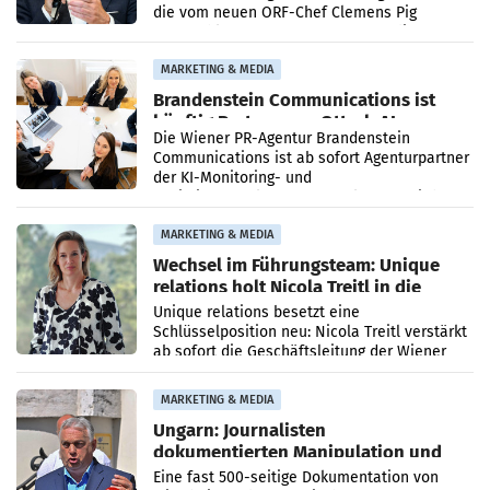
die vom neuen ORF-Chef Clemens Pig
vorgeschlagenen Besetzungen für die
Direktionen abgestimmt werden.
MARKETING & MEDIA
Brandenstein Communications ist
künftig Partner von OtterlyAI
Die Wiener PR-Agentur Brandenstein
Communications ist ab sofort Agenturpartner
der KI-Monitoring- und
Optimierungsplattform OtterlyAI. Damit baut
die Agentur ihr Leistungsportfolio
MARKETING & MEDIA
Wechsel im Führungsteam: Unique
relations holt Nicola Treitl in die
Geschäftsleitung
Unique relations besetzt eine
Schlüsselposition neu: Nicola Treitl verstärkt
ab sofort die Geschäftsleitung der Wiener
PR-Agentur an der Seite von Josef Kalina und
Anna Kalina-Mahr.
MARKETING & MEDIA
Ungarn: Journalisten
dokumentierten Manipulation und
Zensur
Eine fast 500-seitige Dokumentation von