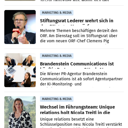
101.267 Fahrzeuge aus, womit sich das
Ergebnis gegenüber Juli 2025 mehr als
verdoppelte (+102
MARKETING & MEDIA
Stiftungsrat Lederer wehrt sich in
den SN gegen Vorwürfe
Mehrere Themen beschäftigen derzeit den
ORF. Am Dienstag soll im Stiftungsrat über
die vom neuen ORF-Chef Clemens Pig
vorgeschlagenen Besetzungen für die
Direktionen abgestimmt werden.
MARKETING & MEDIA
Brandenstein Communications ist
künftig Partner von OtterlyAI
Die Wiener PR-Agentur Brandenstein
Communications ist ab sofort Agenturpartner
der KI-Monitoring- und
Optimierungsplattform OtterlyAI. Damit baut
die Agentur ihr Leistungsportfolio
MARKETING & MEDIA
Wechsel im Führungsteam: Unique
relations holt Nicola Treitl in die
Geschäftsleitung
Unique relations besetzt eine
Schlüsselposition neu: Nicola Treitl verstärkt