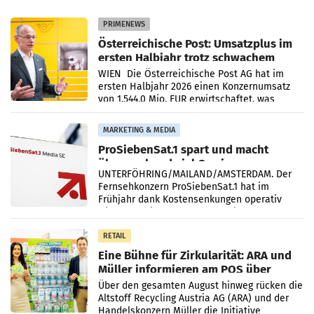
PRIMENEWS
Österreichische Post: Umsatzplus im
ersten Halbjahr trotz schwachem
Briefgeschäft
WIEN Die Österreichische Post AG hat im
ersten Halbjahr 2026 einen Konzernumsatz
von 1.544,0 Mio. EUR erwirtschaftet, was
einem Plus von 3,8 Prozent gegenüber dem
Vergleichszeitraum
MARKETING & MEDIA
ProSiebenSat.1 spart und macht
überraschend viel Gewinn
UNTERFÖHRING/MAILAND/AMSTERDAM. Der
Fernsehkonzern ProSiebenSat.1 hat im
Frühjahr dank Kostensenkungen operativ
wieder Gewinn gemacht und die
Markterwartung deutlich übertroffen.
RETAIL
Eine Bühne für Zirkularität: ARA und
Müller informieren am POS über
Kreislauffähigkeit
Über den gesamten August hinweg rücken die
Altstoff Recycling Austria AG (ARA) und der
Handelskonzern Müller die Initiative