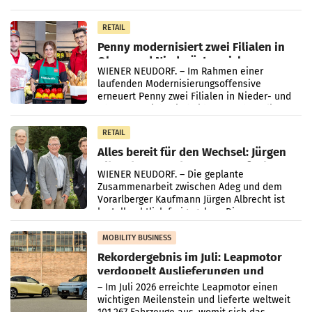
„Kreislauf-Helden“ in allen österreichischen
Müller-Filialen
RETAIL
Penny modernisiert zwei Filialen in
Ober- und Niederösterreich
WIENER NEUDORF. – Im Rahmen einer
laufenden Modernisierungsoffensive
erneuert Penny zwei Filialen in Nieder- und
Oberösterreich. Die beiden Standorte liegen
in Haag sowie im rund
RETAIL
Alles bereit für den Wechsel: Jürgen
Albrecht setzt ab 1.1.2027 auf Adeg
WIENER NEUDORF. – Die geplante
Zusammenarbeit zwischen Adeg und dem
Vorarlberger Kaufmann Jürgen Albrecht ist
kartellrechtlich freigegeben: Die
Bundeswettbewerbsbehörde und der
Bundeskartellanwalt
MOBILITY BUSINESS
Rekordergebnis im Juli: Leapmotor
verdoppelt Auslieferungen und
überschreitet die 100.000er-Marke
– Im Juli 2026 erreichte Leapmotor einen
wichtigen Meilenstein und lieferte weltweit