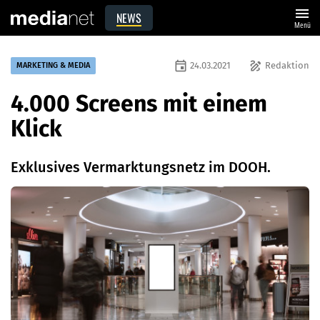
menu
NEWS
Menü
event
draw
24.03.2021
Redaktion
MARKETING & MEDIA
4.000 Screens mit einem
Klick
Exklusives Vermarktungsnetz im DOOH.