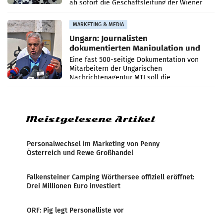
ab sofort die Geschäftsleitung der Wiener
PR-Agentur an der Seite von Josef Kalina und
Anna Kalina-Mahr.
MARKETING & MEDIA
Ungarn: Journalisten
dokumentierten Manipulation und
Zensur
Eine fast 500-seitige Dokumentation von
Mitarbeitern der Ungarischen
Nachrichtenagentur MTI soll die
systematische Nachrichten-Manipulation und
Zensur bei der Agentur während der Zeit
Meistgelesene Artikel
Personalwechsel im Marketing von Penny
Österreich und Rewe Großhandel
Falkensteiner Camping Wörthersee offiziell eröffnet:
Drei Millionen Euro investiert
ORF: Pig legt Personalliste vor