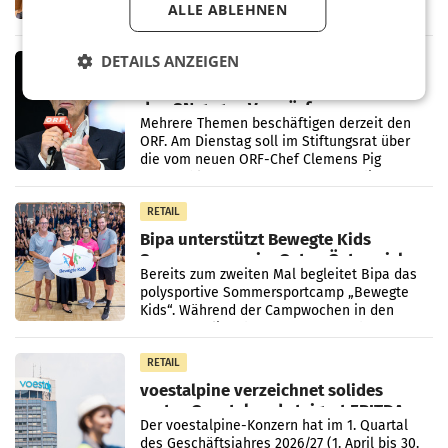
ALLE ABLEHNEN
Ermittlungen rund um das Ableben des Ex-
Sektionschefs im Justizministerium, Christian
Pilnacek, auf sensible
DETAILS ANZEIGEN
MARKETING & MEDIA
Stiftungsrat Lederer wehrt sich in
den SN gegen Vorwürfe
Mehrere Themen beschäftigen derzeit den
ORF. Am Dienstag soll im Stiftungsrat über
die vom neuen ORF-Chef Clemens Pig
vorgeschlagenen Besetzungen für die
Direktionen abgestimmt werden.
RETAIL
Bipa unterstützt Bewegte Kids
Sommercamps im Osten Österreichs
Bereits zum zweiten Mal begleitet Bipa das
polysportive Sommersportcamp „Bewegte
Kids“. Während der Campwochen in den
Monaten Juli und August versorgt das
Unternehmen Kinder sowie
RETAIL
voestalpine verzeichnet solides
erstes Quartal und steigert EBITDA
Der voestalpine-Konzern hat im 1. Quartal
des Geschäftsjahres 2026/27 (1. April bis 30.