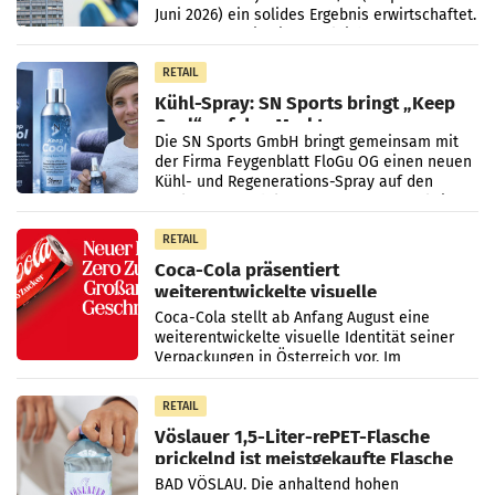
Juni 2026) ein solides Ergebnis erwirtschaftet.
Der Umsatz stieg im Vergleich zur
Vorjahresperiode
RETAIL
Kühl-Spray: SN Sports bringt „Keep
Cool“ auf den Markt
Die SN Sports GmbH bringt gemeinsam mit
der Firma Feygenblatt FloGu OG einen neuen
Kühl- und Regenerations-Spray auf den
Markt. Das Produkt namens „Keep Cool“ ist zu
100 Prozent
RETAIL
Coca-Cola präsentiert
weiterentwickelte visuelle
Markenidentität
Coca-Cola stellt ab Anfang August eine
weiterentwickelte visuelle Identität seiner
Verpackungen in Österreich vor. Im
Mittelpunkt des Redesigns stehen zentrale
Gestaltungselemente
RETAIL
Vöslauer 1,5-Liter-rePET-Flasche
prickelnd ist meistgekaufte Flasche
Österreichs
BAD VÖSLAU. Die anhaltend hohen