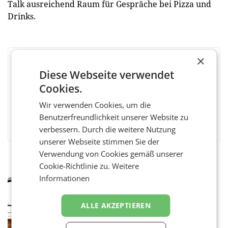
Talk ausreichend Raum für Gespräche bei Pizza und
Drinks.
×
BEWERTEN SIE DIESEN ARTIKEL
Diese Webseite verwendet
Cookies.
Wir verwenden Cookies, um die
Benutzerfreundlichkeit unserer Website zu
Facebook
Twitter
Messenger
WhatsApp
LinkedIn
XING
Teilen
verbessern. Durch die weitere Nutzung
unserer Webseite stimmen Sie der
Verwendung von Cookies gemäß unserer
Cookie-Richtlinie zu.
Weitere
Informationen
MARKETING & MEDIA
Pilnacek-U-Ausschuss - Presserat
ALLE AKZEPTIEREN
fordert sensible Berichterstattung
WIEN Der Presserat fordert Medienvertreter
dazu auf, im U-Ausschuss zu den