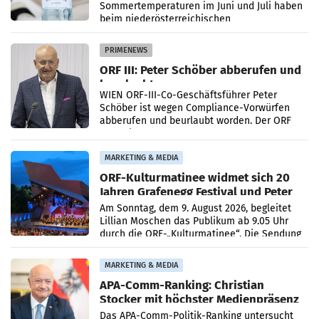
Sommertemperaturen im Juni und Juli haben
beim niederösterreichischen
Getränkehersteller Vöslauer zu deutlichen
Absatzzuwächsen geführt. Während
PRIMENEWS
ORF III: Peter Schöber abberufen und
beurlaubt
WIEN ORF-III-Co-Geschäftsführer Peter
Schöber ist wegen Compliance-Vorwürfen
abberufen und beurlaubt worden. Der ORF
bestätigte gegenüber der APA entsprechende
Medienberichte.
MARKETING & MEDIA
ORF-Kulturmatinee widmet sich 20
Jahren Grafenegg Festival und Peter
Simonischek
Am Sonntag, dem 9. August 2026, begleitet
Lillian Moschen das Publikum ab 9.05 Uhr
durch die ORF-„Kulturmatinee“. Die Sendung
startet mit der Dokumentation „20 Jahre
Grafenegg
MARKETING & MEDIA
APA-Comm-Ranking: Christian
Stocker mit höchster Medienpräsenz
im Juli
Das APA-Comm-Politik-Ranking untersucht