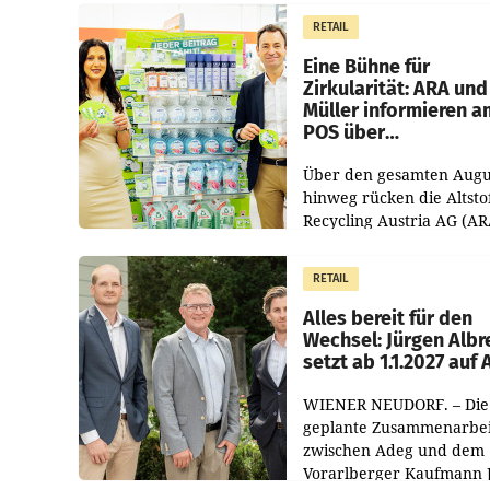
erwirtschaftet, was eine
RETAIL
von 3,8 Prozent gegenüb
dem Vergleichszeitraum
Eine Bühne für
Zirkularität: ARA und
Müller informieren a
POS über
Kreislauffähigkeit
Über den gesamten Augu
hinweg rücken die Altsto
Recycling Austria AG (AR
und der Handelskonzern
Müller die Initiative „Krei
RETAIL
Helden“ in allen
österreichischen Müller-F
Alles bereit für den
Wechsel: Jürgen Albr
setzt ab 1.1.2027 auf
WIENER NEUDORF. – Die
geplante Zusammenarbei
zwischen Adeg und dem
Vorarlberger Kaufmann 