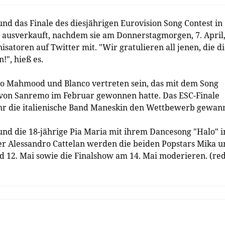
und das Finale des diesjährigen Eurovision Song Contest in
 ausverkauft, nachdem sie am Donnerstagmorgen, 7. April
satoren auf Twitter mit. "Wir gratulieren all jenen, die d
!", hieß es.
uo Mahmood und Blanco vertreten sein, das mit dem Song
ls von Sanremo im Februar gewonnen hatte. Das ESC-Finale
 Jahr die italienische Band Maneskin den Wettbewerb gewan
und die 18-jährige Pia Maria mit ihrem Dancesong "Halo" i
r Alessandro Cattelan werden die beiden Popstars Mika u
nd 12. Mai sowie die Finalshow am 14. Mai moderieren. (re