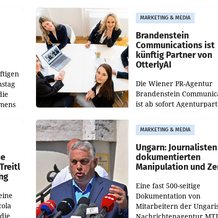
weltweit 101.267 Fahrze
ich
aus, womit sich das Erge
MARKETING & MEDIA
gegenüber Juli 2025 meh
örde
verdoppelte (+102
walt
Brandenstein
Communications ist
künftig Partner von
OtterlyAI
ftigen
Die Wiener PR-Agentur
nstag
Brandenstein Communica
die
ist ab sofort Agenturpar
emens
der KI-Monitoring- und
Optimierungsplattform
MARKETING & MEDIA
OtterlyAI. Damit baut di
Agentur ihr Leistungspor
Ungarn: Journalisten
ue
dokumentierten
Treitl
Manipulation und Ze
ung
Eine fast 500-seitige
eine
Dokumentation von
cola
Mitarbeitern der Ungari
 die
Nachrichtenagentur MTI 