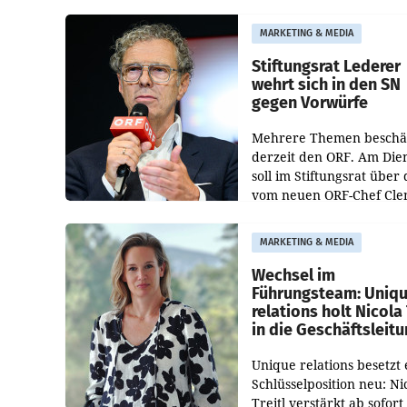
Albrecht ist kartellrechtl
freigegeben: Die
MARKETING & MEDIA
Bundeswettbewerbsbeh
und der Bundeskartellan
Stiftungsrat Lederer
wehrt sich in den SN
gegen Vorwürfe
Mehrere Themen beschä
derzeit den ORF. Am Die
soll im Stiftungsrat über 
vom neuen ORF-Chef Cl
Pig vorgeschlagenen
Besetzungen für die
MARKETING & MEDIA
Direktionen abgestimmt
werden.
Wechsel im
Führungsteam: Uniq
relations holt Nicola 
in die Geschäftsleit
Unique relations besetzt 
Schlüsselposition neu: Ni
Treitl verstärkt ab sofort