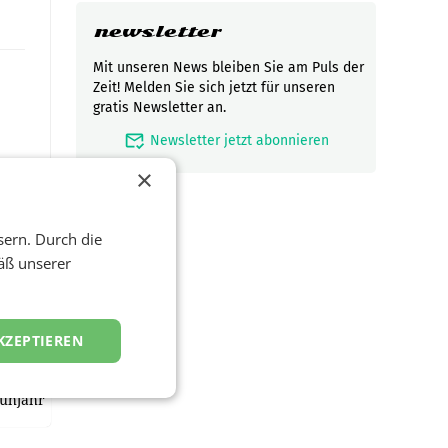
newsletter
Mit unseren News bleiben Sie am Puls der
Zeit! Melden Sie sich jetzt für unseren
gratis Newsletter an.
mark_email_read
Newsletter jetzt abonnieren
×
sern. Durch die
äß unserer
t und
viel
KZEPTIEREN
ND/AMSTERDAM.
rühjahr