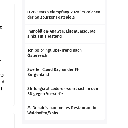
ORF-Festspielempfang 2026 im Zeichen
der Salzburger Festspiele
,
ie
Immobilien-Analyse: Eigentumsquote
sinkt auf Tiefstand
Tchibo bringt Ube-Trend nach
Österreich
n.
Zweiter Cloud Day an der FH
ns
Burgenland
nd
d)
Stiftungsrat Lederer wehrt sich in den
SN gegen Vorwürfe
McDonald’s baut neues Restaurant in
Waidhofen/Ybbs