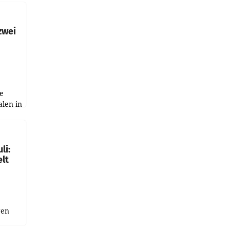
h
zwei
e
alen in
ich.
gen in
li:
lt
gen