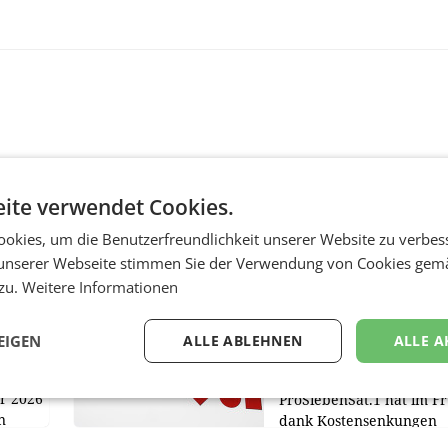
ite verwendet Cookies.
okies, um die Benutzerfreundlichkeit unserer Website zu verbes
MARKETING & MEDIA
unserer Webseite stimmen Sie der Verwendung von Cookies gem
:
ProSiebenSat.1 spar
 zu.
Weitere Informationen
n
macht überraschend 
achem
Gewinn
EIGEN
ALLE ABLEHNEN
ALLE A
UNTERFÖHRING/MAILA
e Post
Der Fernsehkonzern
hr 2026
ProSiebenSat.1 hat im F
n
dank Kostensenkungen
operativ wieder Gewinn