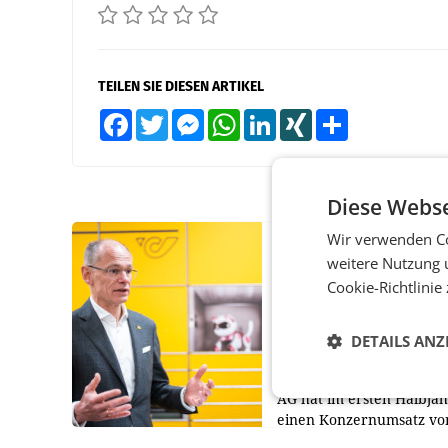
TEILEN SIE DIESEN ARTIKEL
Facebook
Twitter
Messenger
WhatsApp
LinkedIn
XING
Teilen
Diese Webse
Wir verwenden Co
PRIMENEWS
weitere Nutzung 
Österreichische Post
Cookie-Richtlinie
Umsatzplus im erste
Halbjahr trotz schw
Briefgeschäft
DETAILS ANZ
WIEN Die Österreichisch
AG hat im ersten Halbja
einen Konzernumsatz vo
1.544,0 Mio. EUR