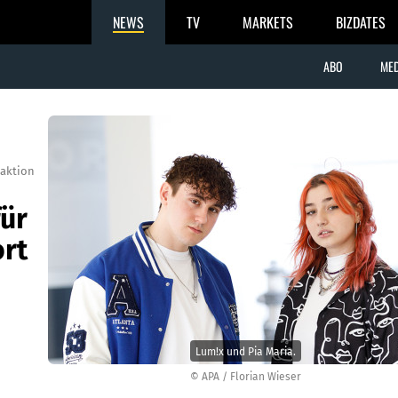
NEWS
TV
MARKETS
BIZDATES
ABO
MED
aktion
für
ort
Lum!x und Pia Maria.
© APA / Florian Wieser