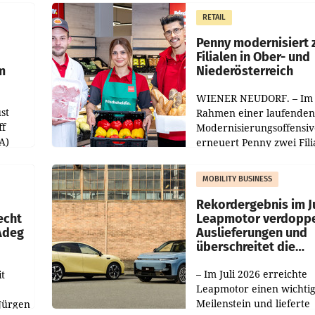
m Plus
gemacht und die
RETAIL
er
Markterwartung deutlic
übertroffen.
Penny modernisiert 
Filialen in Ober- und
m
Niederösterreich
WIENER NEUDORF. – Im
st
Rahmen einer laufenden
ff
Modernisierungsoffensiv
A)
erneuert Penny zwei Fili
Nieder- und Oberösterre
slauf-
Die beiden Standorte lie
MOBILITY BUSINESS
Haag sowie im rund
ilialen
Rekordergebnis im Ju
echt
Leapmotor verdoppe
 Adeg
Auslieferungen und
überschreitet die
100.000er-Marke
– Im Juli 2026 erreichte
t
Leapmotor einen wichti
Meilenstein und lieferte
Jürgen